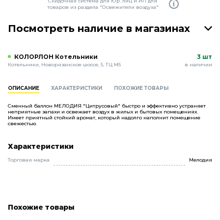
Скидочная система для Юр. лиц и ИП для
товаров из раздела "Освежители воздуха"
Посмотреть наличие в магазинах
КОЛОРЛОН Котельники
3 шт
Котельники, Новорязанское шоссе, 5, ТЦ М5
в наличии
ОПИСАНИЕ
ХАРАКТЕРИСТИКИ
ПОХОЖИЕ ТОВАРЫ
Сменный баллон МЕЛОДИЯ "Цитрусовый" быстро и эффективно устраняет
неприятные запахи и освежает воздух в жилых и бытовых помещениях.
Имеет приятный стойкий аромат, который надолго наполнит помещение
свежестью.
Характеристики
Торговая марка
Мелодия
Похожие товары