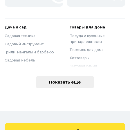
Дача и сад
Товары для дома
Садовая техника
Посуда и кухонные
принадлежности
Садовый инструмент
Текстиль для дома
Грили, мангалы и барбекю
Хозтовары
Садовая мебель
Бытовая химия
Полив и водоснабжение
Хранение вещей
Горшки, опоры и все для рассады
Показать еще
Мебель
Грунты для растений
Бытовая техника
Садовый декор
Предметы интерьера
Бассейны
Спальня
Товары для бани и сауны
Ванная
Дачные умывальники, души и
туалеты
Самогоноварение