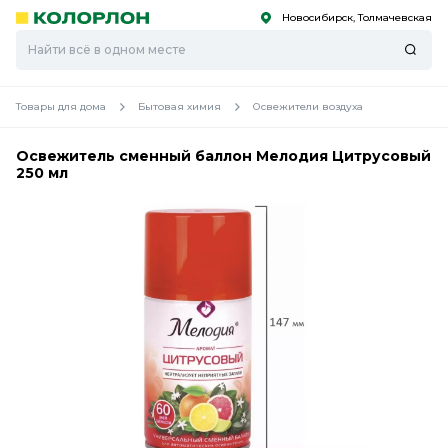
Новосибирск, Толмачевская
С
С
к
к
оро
оро
Товары для дома
Бытовая химия
Освежители воздуха
Освежитель сменный баллон Мелодия Цитрусовый
250 мл