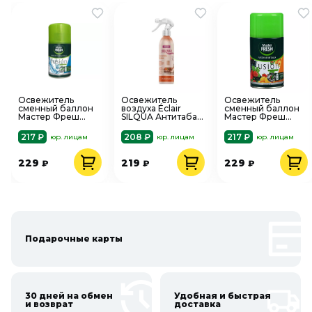
Освежитель
Освежитель
Освежитель
сменный баллон
воздуха Éclair
сменный баллон
Мастер Фреш
SILQUA Антитабак
Мастер Фреш
Свежесть
спрей 400 мл
Лесная ягода 250
водопада 250 мл
мл
217 ₽
208 ₽
217 ₽
юр. лицам
юр. лицам
юр. лицам
229
219
229
₽
₽
₽
Подарочные карты
30 дней на обмен
Удобная и быстрая
и возврат
доставка