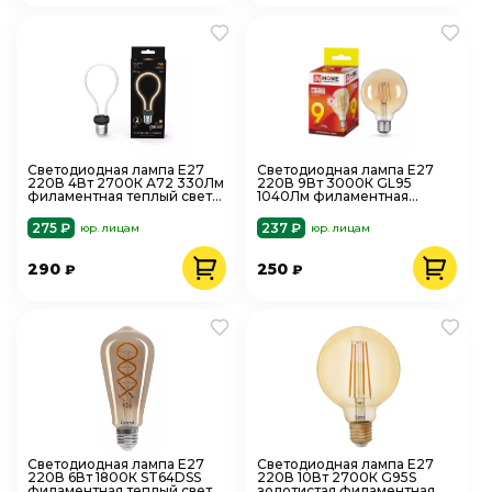
Светодиодная лампа Е27
Светодиодная лампа Е27
220В 4Вт 2700К А72 330Лм
220В 9Вт 3000К GL95
филаментная теплый свет
1040Лм филаментная
Gauss Filament Artline 10048
теплый свет IN HOME
4690612036465
275 ₽
237 ₽
юр. лицам
юр. лицам
290
250
₽
₽
Светодиодная лампа Е27
Светодиодная лампа Е27
220В 6Вт 1800К ST64DSS
220В 10Вт 2700К G95S
филаментная теплый свет
золотистая филаментная