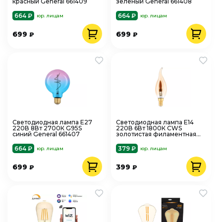
красный General 661409
зеленый General 661408
664 ₽
664 ₽
юр. лицам
юр. лицам
699
699
₽
₽
Светодиодная лампа Е27
Светодиодная лампа Е14
220В 8Вт 2700К G95S
220В 6Вт 1800К CWS
синий General 661407
золотистая филаментная
теплый свет General 685010
664 ₽
379 ₽
юр. лицам
юр. лицам
699
399
₽
₽