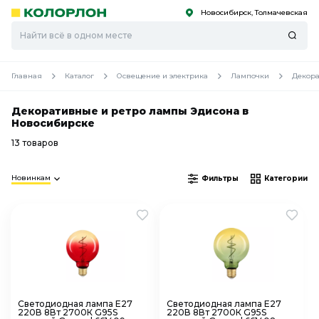
Новосибирск, Толмачевская
С
С
к
к
оро
оро
Главная
Каталог
Освещение и электрика
Лампочки
Декора
Декоративные и ретро лампы Эдисона в
Новосибирске
13 товаров
Новинкам
Фильтры
Категории
Светодиодная лампа Е27
Светодиодная лампа Е27
220В 8Вт 2700К G95S
220В 8Вт 2700К G95S