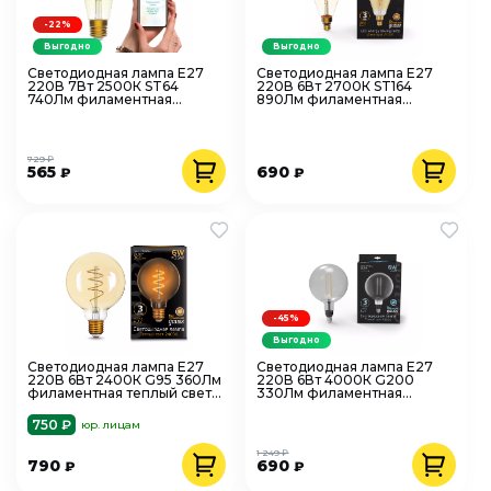
-22%
Выгодно
Выгодно
Светодиодная лампа Е27
Светодиодная лампа Е27
220В 7Вт 2500К ST64
220В 6Вт 2700К ST164
740Лм филаментная
890Лм филаментная
диммируемая теплый свет
теплый свет Gauss Filament
Gauss Smart
157802118
729 ₽
565
690
₽
₽
-45%
Выгодно
Светодиодная лампа Е27
Светодиодная лампа Е27
220В 6Вт 2400К G95 360Лм
220В 6Вт 4000К G200
филаментная теплый свет
330Лм филаментная
Gauss Filament 105802007
нейтральный свет Gauss
Filament 1548022
750 ₽
юр. лицам
1 249 ₽
790
690
₽
₽