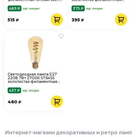
General 685000
теплый свет General 655308
489 ₽
375 ₽
юр. лицам
юр. лицам
515
395
₽
₽
Светодиодная лампа Е27
220В 7Вт 2700К ST64SS
золотистая филаментная
теплый свет General 655306
437 ₽
юр. лицам
460
₽
Интернет-магазин декоративных и ретро ламп