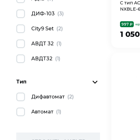
C тип A
NXBLE-6
ДИФ-103
(
3
)
997 ₽
юр
City9 Set
(
2
)
1 05
АВДТ 32
(
1
)
АВДТ32
(
1
)
Тип
Дифавтомат
(
2
)
Автомат
(
1
)