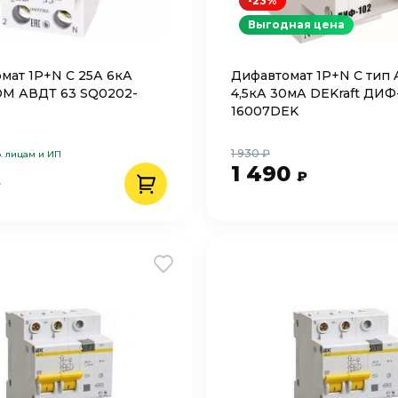
-23%
Выгодная цена
мат 1P+N C 25А 6кА
Дифавтомат 1P+N C тип 
M АВДТ 63 SQ0202-
4,5кА 30мА DEKraft ДИФ
16007DEK
1 930 ₽
. лицам и ИП
1 490
₽
₽