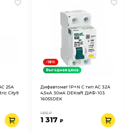
-18%
Выгодная цена
AC 25А
Дифавтомат 1P+N C тип AC 32А
ric City9
4,5кА 30мА DEKraft ДИФ-103
16055DEK
1 610 ₽
1 317
₽