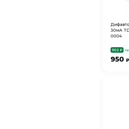
Дифавто
30мА TD
0004
902 ₽
юр
950