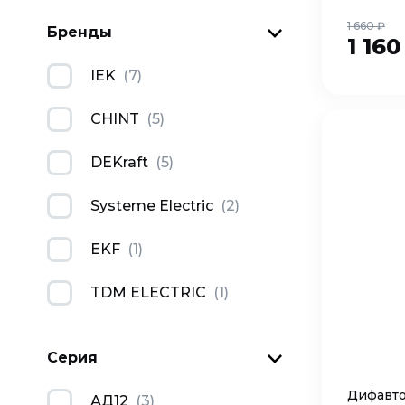
1 660 ₽
Бренды
1 16
IEK
(
7
)
CHINT
(
5
)
DEKraft
(
5
)
Systeme Electric
(
2
)
EKF
(
1
)
TDM ELECTRIC
(
1
)
Серия
Дифавто
АД12
(
3
)