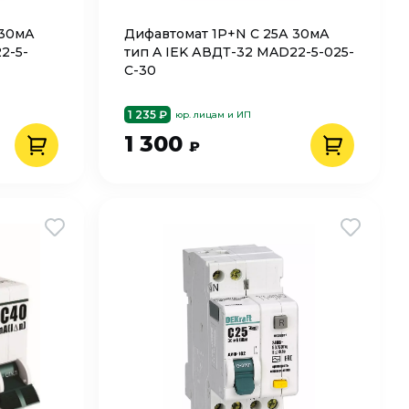
 30мА
Дифавтомат 1P+N C 25А 30мА
2-5-
тип A IEK АВДТ-32 MAD22-5-025-
C-30
1 235 ₽
юр. лицам и ИП
1 300
₽