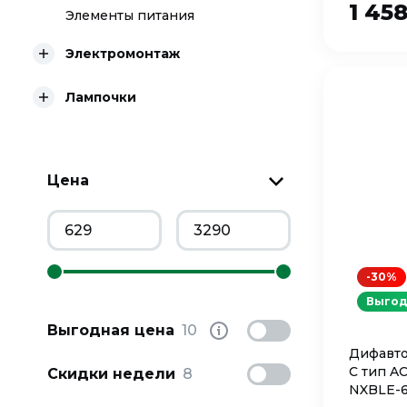
1 45
Элементы питания
Электромонтаж
Лампочки
Цена
-30%
Выгод
Выгодная цена
10
Дифавто
C тип A
Скидки недели
8
NXBLE-6