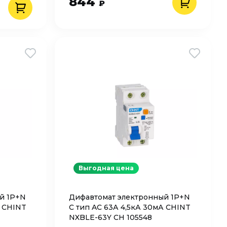
844
₽
Выгодная цена
й 1P+N
Дифавтомат электронный 1P+N
А CHINT
C тип AC 63А 4,5кА 30мА CHINT
NXBLE-63Y CH 105548