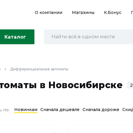
О компании
Магазины
К.Бонус
Каталог
а
Дифференциальные автоматы
оматы в Новосибирске
2
Новинкам
Сначала дешевле
Сначала дороже
Ски
 по: