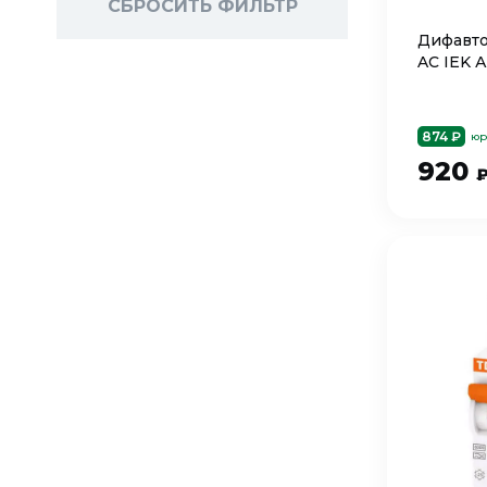
СБРОСИТЬ ФИЛЬТР
Дифавто
AC IEK 
874 ₽
юр
920