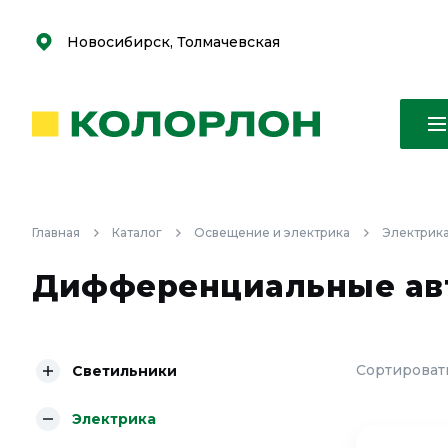
С
С
к
к
оро
оро
Новосибирск, Толмачевская
Главная
Каталог
Освещение и электрика
Электрик
Дифференциальные авт
Сортировать
Светильники
Электрика