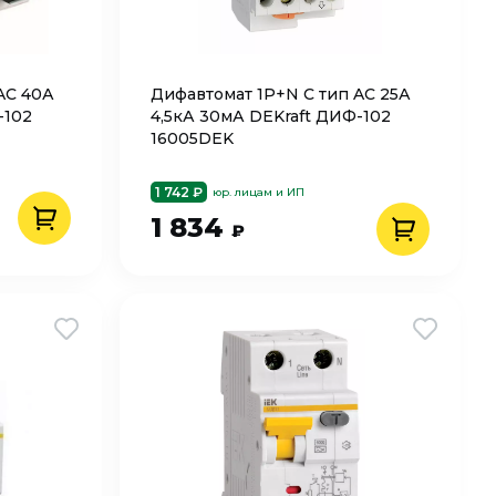
AC 40А
Дифавтомат 1P+N C тип AC 25А
-102
4,5кА 30мА DEKraft ДИФ-102
16005DEK
1 742 ₽
юр. лицам и ИП
1 834
₽