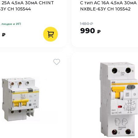
C 25А 4,5кА 30мА CHINT
C тип AC 16А 4,5кА 30мА
3Y CH 105544
NXBLE-63Y CH 105542
1 650 ₽
. лицам и ИП
990
₽
0
₽