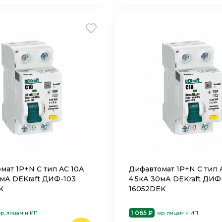
мат 1P+N C тип AC 10А
Дифавтомат 1P+N C тип 
0мА DEKraft ДИФ-103
4,5кА 30мА DEKraft ДИФ
K
16052DEK
1 065 ₽
р. лицам и ИП
юр. лицам и ИП