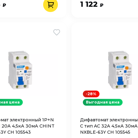
8
1 122
₽
₽
-28%
ная цена
Выгодная цена
мат электронный 1P+N
Дифавтомат электронны
C 20А 4,5кА 30мА CHINT
C тип AC 32А 4,5кА 30м
3Y CH 105543
NXBLE-63Y CH 105545