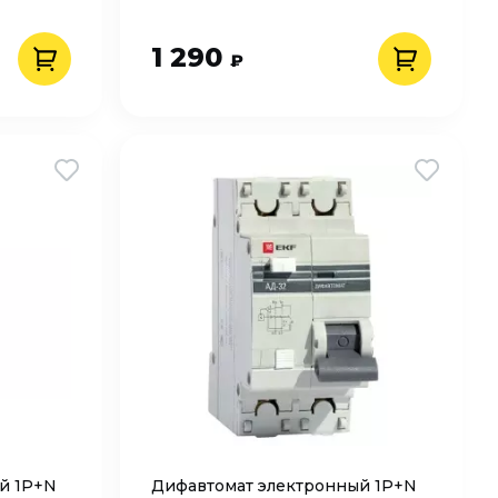
1 290
₽
й 1P+N
Дифавтомат электронный 1P+N