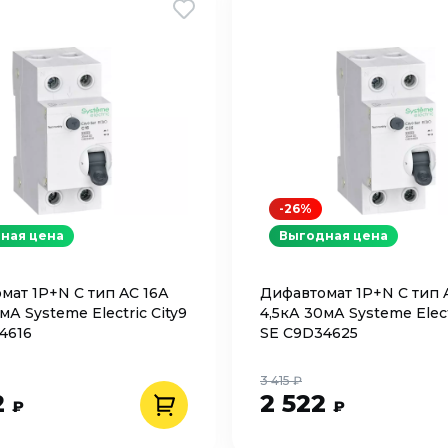
-26%
ная цена
Выгодная цена
мат 1P+N C тип AC 16А
Дифавтомат 1P+N C тип 
мА Systeme Electric City9
4,5кА 30мА Systeme Elect
4616
SE C9D34625
3 415 ₽
2
2 522
₽
₽