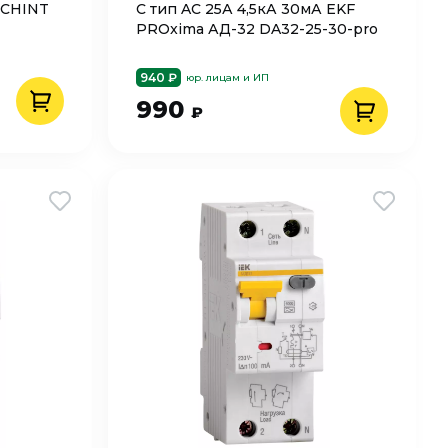
 CHINT
C тип AC 25А 4,5кА 30мА EKF
PROxima АД-32 DA32-25-30-pro
940 ₽
юр. лицам и ИП
990
₽