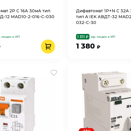
мат 2P C 16А 30мА тип
Дифавтомат 1P+N C 32А
АД-12 MAD10-2-016-C-030
тип A IEK АВДТ-32 MAD2
032-C-30
1 311 ₽
. лицам и ИП
юр. лицам и ИП
1 380
₽
₽