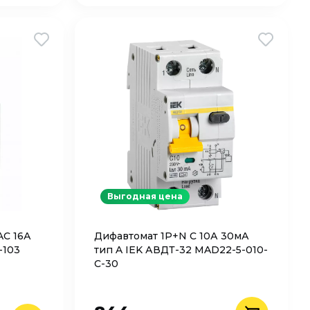
Выгодная цена
AC 16А
Дифавтомат 1P+N C 10А 30мА
-103
тип A IEK АВДТ-32 MAD22-5-010-
C-30