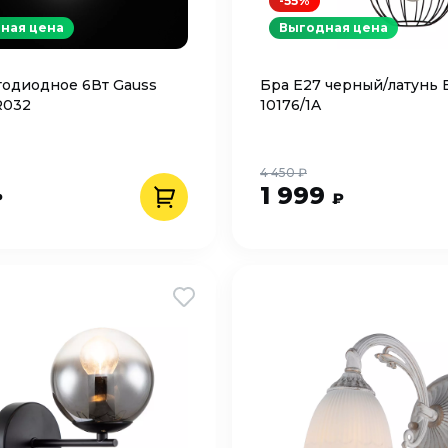
-55%
ная цена
Выгодная цена
тодиодное 6Вт Gauss
Бра Е27 черный/латунь 
R032
10176/1A
4 450 ₽
1 999
₽
₽