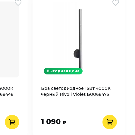
Выгодная цена
 3000К
Бра светодиодное 15Вт 4000К
068448
черный Rivoli Violet Б0068475
1 090
₽