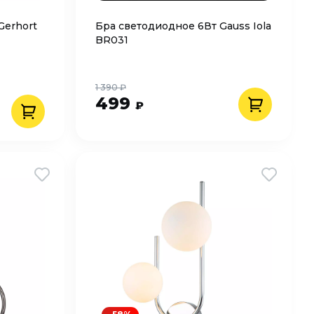
Gerhort
Бра светодиодное 6Вт Gauss Iola
BR031
1 390 ₽
499
₽