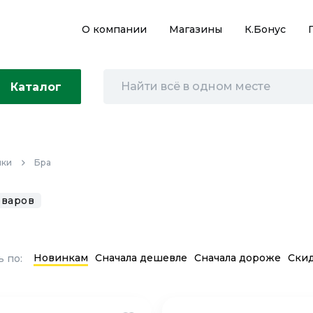
О компании
Магазины
К.Бонус
Каталог
ики
Бра
оваров
Новинкам
Сначала дешевле
Сначала дороже
Ски
 по: