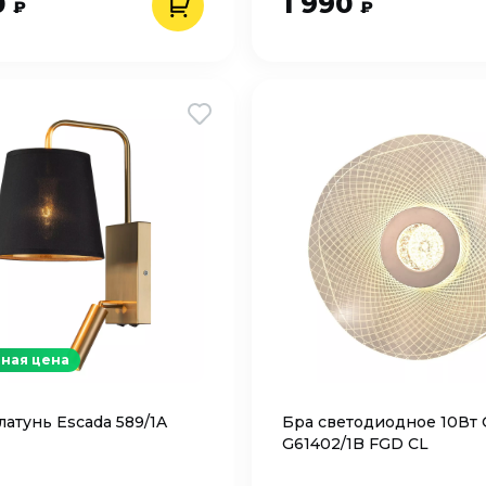
0
1 990
₽
₽
ная цена
латунь Escada 589/1A
Бра светодиодное 10Вт 
G61402/1B FGD CL