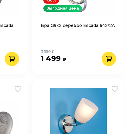
-58%
Выгодная цена
Escada
Бра G9х2 серебро Escada 642/2A
3 550 ₽
1 499
₽