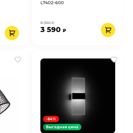
L7402-600
8 360 ₽
3 590
₽
-64%
Выгодная цена