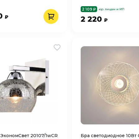
2 109 ₽
юр. лицам и ИП
0
₽
2 220
₽
 ЭкономСвет 20107/1wCR
Бра светодиодное 10Вт 