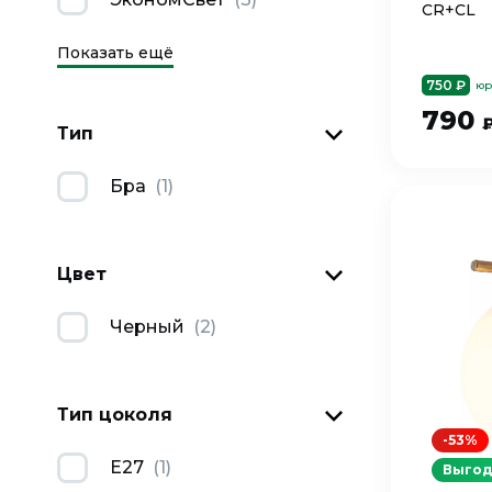
CR+CL
Показать ещё
750 ₽
юр
790
Тип
Бра
(
1
)
Цвет
Черный
(
2
)
Тип цоколя
-53%
Е27
(
1
)
Выгод