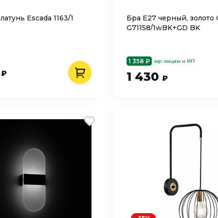
латунь Escada 1163/1
Бра Е27 черный, золото 
G71158/1wBK+GD BK
1 358 ₽
юр. лицам и ИП
9
₽
1 430
₽