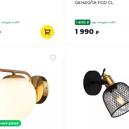
G61402/1A FGD CL
1 890 ₽
. лицам и ИП
юр. лицам и ИП
1 990
₽
₽
ная цена