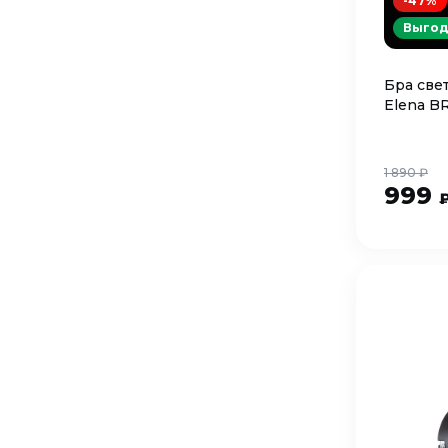
-47%
Выгод
Бра све
Elena B
1 890 ₽
999