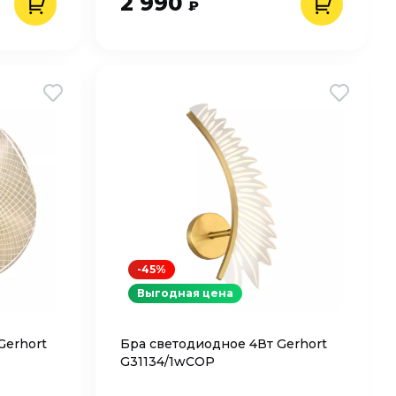
2 990
₽
-45%
Выгодная цена
Gerhort
Бра светодиодное 4Вт Gerhort
G31134/1wCOP