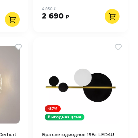
4 850 ₽
2 690
₽
-57%
Выгодная цена
Gerhort
Бра светодиодное 19Вт LED4U