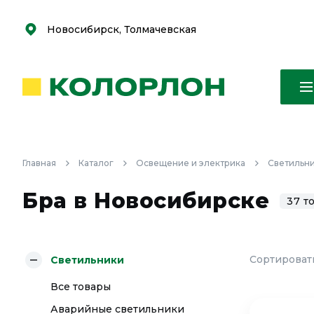
С
С
к
к
оро
оро
Новосибирск, Толмачевская
Главная
Каталог
Освещение и электрика
Светильн
Бра в Новосибирске
37 т
Сортировать
Светильники
Все товары
Аварийные светильники