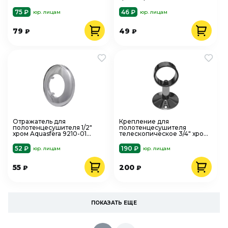
SMT901ST10
нержавеющая сталь
75 ₽
46 ₽
юр. лицам
юр. лицам
79
49
₽
₽
Отражатель для
Крепление для
полотенцесушителя 1/2"
полотенцесушителя
хром Aquasfera 9210-01
телескопическое 3/4" хром
нержавеющая сталь
FX150 SantechSystems
52 ₽
190 ₽
юр. лицам
юр. лицам
55
200
₽
₽
ПОКАЗАТЬ ЕЩЕ