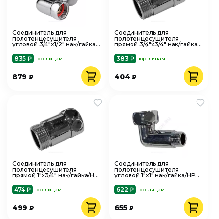
Соединитель для
Соединитель для
полотенцесушителя
полотенцесушителя
угловой 3/4"x1/2" нак/гайка/
прямой 3/4"x3/4" нак/гайка/
НР хром в/к отражатель
НР хром в/к отражатель
Aquasfera 9206
FX121 SantechSys
835 ₽
383 ₽
юр. лицам
юр. лицам
879
404
₽
₽
Соединитель для
Соединитель для
полотенцесушителя
полотенцесушителя
прямой 1"x3/4" нак/гайка/НР
угловой 1"x1" нак/гайка/НР
хром в/к отражатель FX121
хром в/к отражатель FX131
SantechSyste
SantechSystem
474 ₽
622 ₽
юр. лицам
юр. лицам
499
655
₽
₽