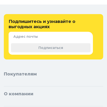
полотенцесушителей недорого и наслаждайтесь комфортом и
уютом в вашем доме.
Онлайн каталог соединений и креплений для
Подпишитесь и узнавайте о
полотенцесушителей в Колорлон
выгодных акциях
Интернет-магазин Колорлон предлагает большой выбор
соединений и креплений для полотенцесушителей по
Адрес почты
выгодным ценам для жителей Москвы и городов Московской
области: Балашиха, Подольск, Химки, Мытищи, Королёв,
Подписаться
Люберцы, Красногорск, Одинцово, Домодедово, Электросталь,
Коломна, Щёлково, Серпухов, Долгопрудный, Раменское,
Реутов, Жуковский, Пушкино, Орехово-Зуево, Ногинск, Сергиев
Посад, Видное, Воскресенск, Чехов, Клин, Ивантеевка, Лобня,
Дубна, Егорьевск, Наро-Фоминск, Дмитров, Лыткарино,
Павловский Посад, Ступино, Котельники, Фрязино,
Покупателям
Дзержинский, Солнечногорск, Новосибирска и Новосибирской
области: Бердск, Искитим, Кольцово.
О компании