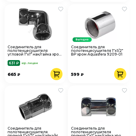
Выгодно
Соединитель для
Соединитель для
полотенцесушителя
полотенцесушителя 1"x1/2"
угловой 1"x1" нак/гайка хром
ВР хром Aquasfera 9209-01
FX130 SantechSystems
631 ₽
юр. лицам
665
599
₽
₽
Соединитель для
Соединитель для
полотенцесушителя
полотенцесушителя
прямой 1"x1/2" нак/гайка/НР
прямой 1"x1" нак/гайка хром