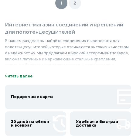
1
2
Интернет-магазин соединений и креплений
для полотенцесушителей
В нашем разделе вы найдёте соединения и крепления для
полотенцесушителей, которые отличаются высоким качеством
и надёжностью. Мы предлагаем широкий ассортимент товаров,
включая латунные и нержавеющие стальные крепления,
которые обеспечивают долговечность и устойчивость к
коррозии. У нас вы сможете купить соединения и крепления для
Читать далее
полотенцесушителей по доступным ценам, выбрав
оптимальные варианты для вашей ванной комнаты.
Качественные соединения и крепления для
полотенцесушителей, представленные в нашем интернет-
Подарочные карты
магазине, гарантируют простоту установки и эксплуатации, что
делает их идеальным выбором для любого ремонта или
обновления интерьера. Надёжные крепления обеспечивают
стабильность и безопасность полотенцесушителей, а также
30 дней на обмен
Удобная и быстрая
и возврат
доставка
способствуют эффективному распределению тепла.
Приобретайте соединения и крепления для