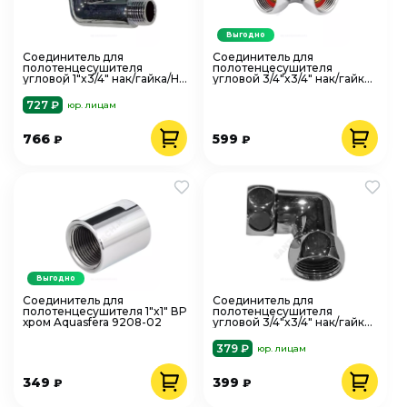
Выгодно
Соединитель для
Соединитель для
полотенцесушителя
полотенцесушителя
угловой 1"x3/4" нак/гайка/НР
угловой 3/4"x3/4" нак/гайка
хром в/к отражатель FX131
хром Aquasfera 9203-01
SantechSyst
727 ₽
юр. лицам
766
599
₽
₽
Выгодно
Соединитель для
Соединитель для
полотенцесушителя 1"x1" ВР
полотенцесушителя
хром Aquasfera 9208-02
угловой 3/4"x3/4" нак/гайка
хром FX130 SantechSystems
379 ₽
юр. лицам
349
399
₽
₽