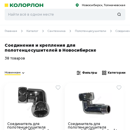
Новосибирск, Толмачевская
С
С
к
к
оро
оро
Главная
Каталог
Сантехника
Полотенцесушители
Соединен
Соединения и крепления для
полотенцесушителей в Новосибирске
38 товаров
Новинкам
Фильтры
Категории
Соединитель для
Соединитель для
полотенцесушителя
полотенцесушителя