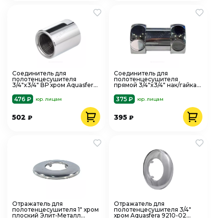
Соединитель для
Соединитель для
полотенцесушителя
полотенцесушителя
3/4"x3/4" ВР хром Aquasfera
прямой 3/4"x3/4" нак/гайка
9208-01
хром FX120 SantechSystems .
476 ₽
375 ₽
юр. лицам
юр. лицам
502
395
₽
₽
Отражатель для
Отражатель для
полотенцесушителя 1" хром
полотенцесушителя 3/4"
плоский Элит-Металл
хром Aquasfera 9210-02