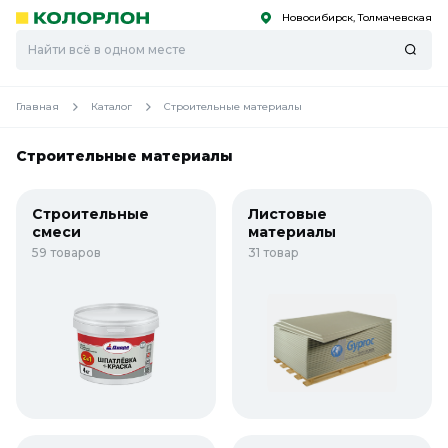
Новосибирск, Толмачевская
С
С
к
к
оро
оро
Главная
Каталог
Строительные материалы
Строительные материалы
Строительные
Листовые
смеси
материалы
59 товаров
31 товар