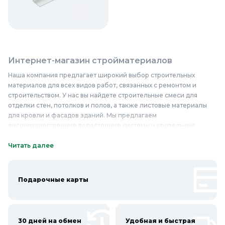
Интернет-магазин стройматериалов
Наша компания предлагает широкий выбор строительных
материалов для всех видов работ, связанных с ремонтом и
строительством. У нас вы найдете строительные смеси для
отделки стен, потолков и полов, а также листовые материалы
для кровли и фасадов зданий. Мы предлагаем
высококачественные водосточные системы и кровельные
материалы, которые обеспечат надежную защиту от воды и
атмосферных осадков. Кроме того, у нас вы можете найти
Читать далее
фасадные материалы для оформления вашего дома, дачи или
офиса. Мы гарантируем высокое качество товаров и быструю
доставку.
Подарочные карты
Онлайн каталог стройматериалов в Колорлон
Интернет-магазин Колорлон предлагает большой выбор
30 дней на обмен
Удобная и быстрая
Строительных материалов и товаров для ремонта по выгодным