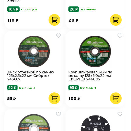
39997т
104 ₽
26 ₽
юр. лицам
юр. лицам
110
28
₽
₽
Диск отрезной по камню
Круг шлифовальный по
125х2.5х22 мм Сибртех
металлу 125x6,0x22 мм
743667
СИБРТЕХ 744007
52 ₽
95 ₽
юр. лицам
юр. лицам
55
100
₽
₽