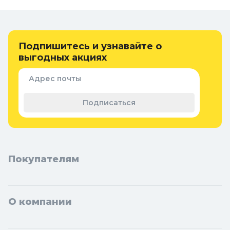
Онлайн каталог дисков для монтажных
(отрезных) пил в Колорлон
Интернет-магазин Колорлон предлагает большой выбор дисков
для монтажных (отрезных) пил по выгодным ценам для жителей
Подпишитесь и узнавайте о
Москвы и городов Московской области: Балашиха, Подольск,
выгодных акциях
Химки, Мытищи, Королёв, Люберцы, Красногорск, Одинцово,
Домодедово, Электросталь, Коломна, Щёлково, Серпухов,
Адрес почты
Долгопрудный, Раменское, Реутов, Жуковский, Пушкино,
Орехово-Зуево, Ногинск, Сергиев Посад, Видное, Воскресенск,
Подписаться
Чехов, Клин, Ивантеевка, Лобня, Дубна, Егорьевск, Наро-
Фоминск, Дмитров, Лыткарино, Павловский Посад, Ступино,
Котельники, Фрязино, Дзержинский, Солнечногорск,
Новосибирска и Новосибирской области: Бердск, Искитим,
Кольцово.
Покупателям
О компании