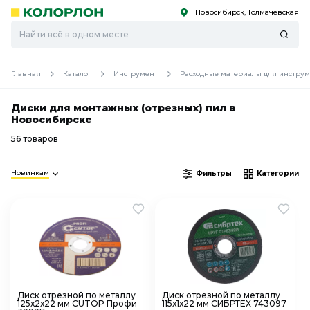
Новосибирск, Толмачевская
С
С
к
к
оро
оро
Главная
Каталог
Инструмент
Расходные материалы для инструм
Диски для монтажных (отрезных) пил в
Новосибирске
56 товаров
Новинкам
Фильтры
Категории
Диск отрезной по металлу
Диск отрезной по металлу
125х2х22 мм CUTOP Профи
115х1х22 мм СИБРТЕХ 743097