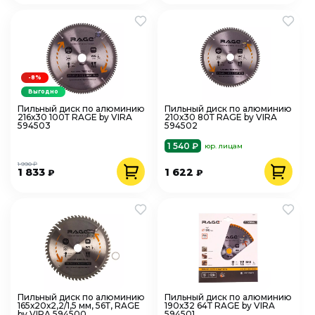
-8%
Выгодно
Пильный диск по алюминию
Пильный диск по алюминию
216х30 100Т RAGE by VIRA
210х30 80Т RAGE by VIRA
594503
594502
1 540 ₽
юр. лицам
1 990 ₽
1 833
1 622
₽
₽
Пильный диск по алюминию
Пильный диск по алюминию
165х20х2,2/1,5 мм, 56Т, RAGE
190х32 64Т RAGE by VIRA
by VIRA 594500
594501