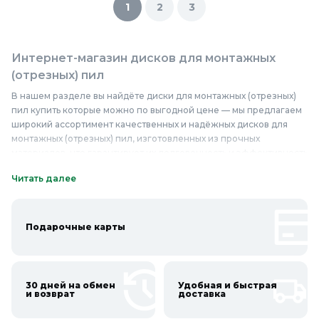
1
2
3
Интернет-магазин дисков для монтажных
(отрезных) пил
В нашем разделе вы найдёте диски для монтажных (отрезных)
пил купить которые можно по выгодной цене — мы предлагаем
широкий ассортимент качественных и надёжных дисков для
монтажных (отрезных) пил, изготовленных из прочных
материалов, что гарантирует их долговечность и эффективность
в работе. У нас представлены диски различных типов и
Читать далее
размеров, включая диски для работы с металлом, деревом и
другими материалами. Качественные диски для монтажных
(отрезных) пил обеспечивают чистый и точный рез, что делает
их незаменимыми в строительстве и ремонте. Надёжные диски
Подарочные карты
для монтажных (отрезных) пил проходят строгий контроль
качества, благодаря чему мы можем гарантировать их
безопасность и долгий срок службы. Приобретайте диски для
монтажных (отрезных) пил в Колорлон и убедитесь в их высоком
30 дней на обмен
Удобная и быстрая
и возврат
доставка
качестве и надёжности.