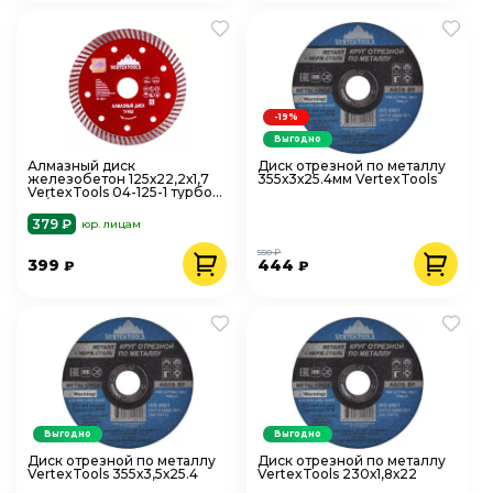
-19%
Выгодно
Алмазный диск
Диск отрезной по металлу
железобетон 125х22,2х1,7
355х3х25.4мм VertexTools
VertexTools 04-125-1 турбо
ал/с-10мм
379 ₽
юр. лицам
550 ₽
399
444
₽
₽
Выгодно
Выгодно
Диск отрезной по металлу
Диск отрезной по металлу
VertexTools 355х3,5х25.4
VertexTools 230х1,8х22