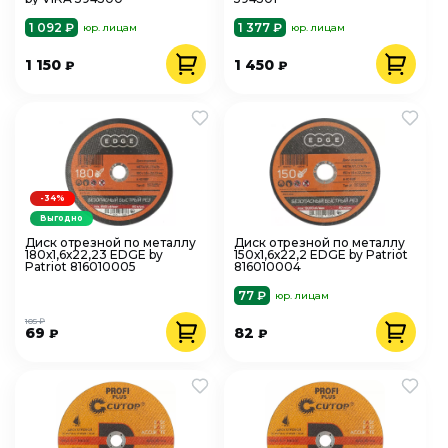
1 092 ₽
1 377 ₽
юр. лицам
юр. лицам
1 150
1 450
₽
₽
-34%
Выгодно
Диск отрезной по металлу
Диск отрезной по металлу
180х1,6х22,23 EDGE by
150х1,6х22,2 EDGE by Patriot
Patriot 816010005
816010004
77 ₽
юр. лицам
105 ₽
69
82
₽
₽