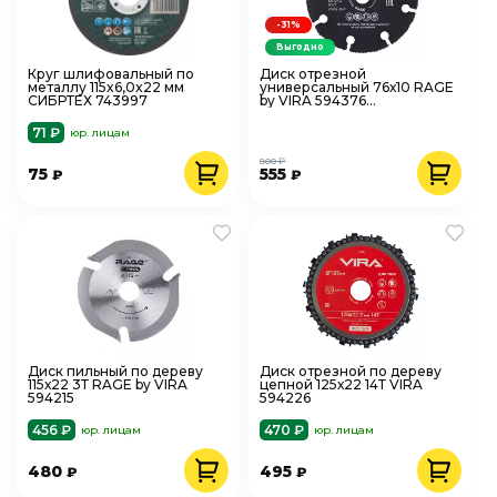
-31%
Выгодно
Круг шлифовальный по
Диск отрезной
металлу 115x6,0x22 мм
универсальный 76х10 RAGE
СИБРТЕХ 743997
by VIRA 594376
сегментированный
71 ₽
юр. лицам
800 ₽
75
555
₽
₽
Диск пильный по дереву
Диск отрезной по дереву
115х22 3Т RAGE by VIRA
цепной 125х22 14Т VIRA
594215
594226
456 ₽
470 ₽
юр. лицам
юр. лицам
480
495
₽
₽