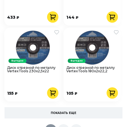
433
144
₽
₽
Выгодно
Выгодно
Диск отрезной по металлу
Диск отрезной по металлу
VertexTools 230х2,5х22
VertexTools 180х2х22,2
155
105
₽
₽
ПОКАЗАТЬ ЕЩЕ