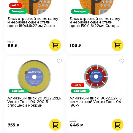
-48%
Выгодно
Выгодно
Диск отрезной по металлу
Диск отрезной по металлу
и нержавеющей стали
и нержавеющей стали
проф 180х1.6х22мм Cutop
проф 150х1.6х22мм Cutop
Profi Plus 50-414
Profi Plus 50-413
190 ₽
99
103
₽
₽
-39%
Выгодно
Выгодно
Алмазный диск 200х22,2х1,6
Алмазный диск 180х22,2х1,6
VertexTools 04-200-5
сегментный VertexTools 04-
сплошной мокрый
180-7
730 ₽
755
446
₽
₽