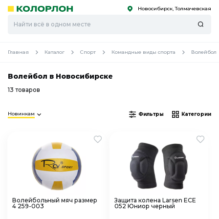
Новосибирск, Толмачевская
С
С
к
к
оро
оро
Главная
Каталог
Спорт
Командные виды спорта
Волейбол
Волейбол в Новосибирске
13 товаров
Новинкам
Фильтры
Категории
Волейбольный мяч размер
Защита колена Larsen ECE
4 259-003
052 Юниор черный