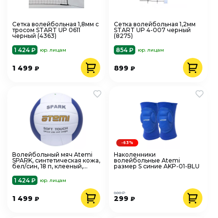
Сетка волейбольная 1,8мм с
Сетка волейбольная 1,2мм
тросом START UP 0611
START UP 4-007 черный
черный (4363)
(8275)
1 424 ₽
854 ₽
юр. лицам
юр. лицам
1 499
899
₽
₽
-63%
Волейбольный мяч Atemi
Наколенники
SPARK, синтетическая кожа,
волейбольные Atemi
бел/син, 18 п, клееный,
размер S синие AKP-01-BLU
окруж 65-67
1 424 ₽
юр. лицам
800 ₽
1 499
299
₽
₽