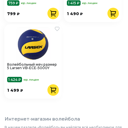
759 ₽
1 415 ₽
юр. лицам
юр. лицам
799
1 490
₽
₽
Волейбольный мяч размер
5 Larsen VB-ECE-5000Y
1 424 ₽
юр. лицам
1 499
₽
Интернет-магазин волейбола
В нашем разделе «Волейбол» вы найдёте всё необходимое для