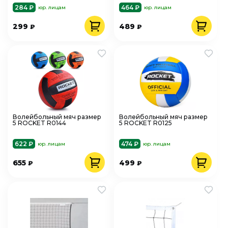
284 ₽
464 ₽
юр. лицам
юр. лицам
299
489
₽
₽
Волейбольный мяч размер
Волейбольный мяч размер
5 ROCKET R0144
5 ROCKET R0125
622 ₽
474 ₽
юр. лицам
юр. лицам
655
499
₽
₽