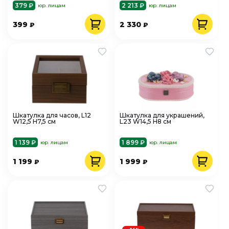
379 ₽
2 213 ₽
юр. лицам
юр. лицам
399
2 330
₽
₽
Шкатулка для часов, L12
Шкатулка для украшений,
W12,5 H7,5 см
L23 W14,5 H8 см
1 139 ₽
1 899 ₽
юр. лицам
юр. лицам
1 199
1 999
₽
₽