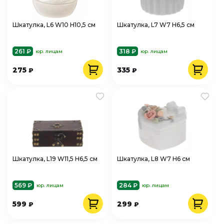
Шкатулка, L6 W10 H10,5 см
Шкатулка, L7 W7 H6,5 см
261 ₽
318 ₽
юр. лицам
юр. лицам
275
335
₽
₽
Шкатулка, L19 W11,5 H6,5 см
Шкатулка, L8 W7 H6 см
569 ₽
284 ₽
юр. лицам
юр. лицам
599
299
₽
₽