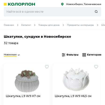
Новосибирск, Толмачевская
С
С
к
к
оро
оро
Главная
Каталог
Товары для дома
Предметы интерьера
Шк
Шкатулки, сундуки в Новосибирске
32 товара
Новинкам
Фильтры
Категории
Шкатулка, L9 W9 H7 см
Шкатулка, L9 W9 H6,5 см