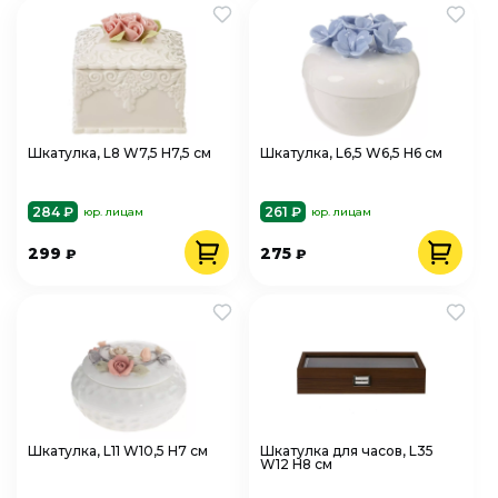
Шкатулка, L8 W7,5 H7,5 см
Шкатулка, L6,5 W6,5 H6 см
284 ₽
261 ₽
юр. лицам
юр. лицам
299
275
₽
₽
Шкатулка, L11 W10,5 H7 см
Шкатулка для часов, L35
W12 H8 см