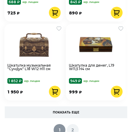
688 ₽
845 ₽
юр. лицам
юр. лицам
725
890
₽
₽
Шкатулка музыкальная
Шкатулка для денег, L19
"Сундук" L18 W12 H11 см
W11,5 H4 см
1 852 ₽
949 ₽
юр. лицам
юр. лицам
1 950
999
₽
₽
ПОКАЗАТЬ ЕЩЕ
1
2