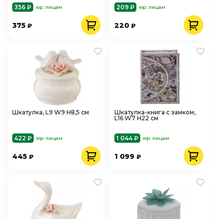
356 ₽
209 ₽
юр. лицам
юр. лицам
375
220
₽
₽
Шкатулка, L9 W9 H8,5 см
Шкатулка-книга с замком,
L16 W7 H22 см
422 ₽
1 044 ₽
юр. лицам
юр. лицам
445
1 099
₽
₽