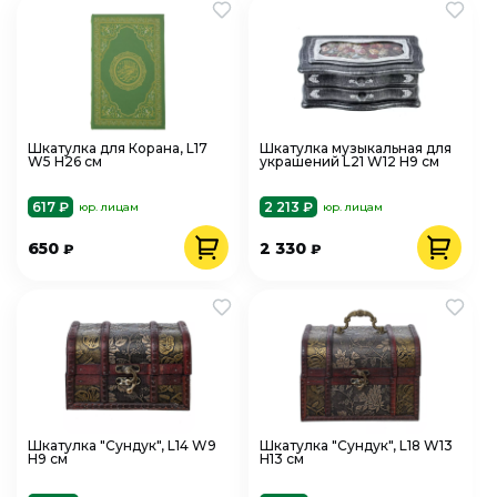
Шкатулка для Корана, L17
Шкатулка музыкальная для
W5 H26 см
украшений L21 W12 H9 см
617 ₽
2 213 ₽
юр. лицам
юр. лицам
650
2 330
₽
₽
Шкатулка "Сундук", L14 W9
Шкатулка "Сундук", L18 W13
H9 см
H13 см