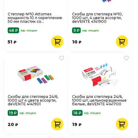
Степлер №10 Attomex
Скобы для степлера №10,
мощьность 10 л скрепление
1000 шт, 4 цвета ассорти,
50 мм пластик со
deVENTE 4141900
встроенный антистеплер
черный 4142702
48 ₽
9 ₽
юр. лицам
юр. лицам
51
10
₽
₽
Скобы для степлера 24/6,
Скобы для степлера 24/6,
1000 шт 4 цвета ассорти,
1000 шт, цельнокрашенные
deVENTE 4141901
белые, deVENTE 4141700
19 ₽
18 ₽
юр. лицам
юр. лицам
20
19
₽
₽