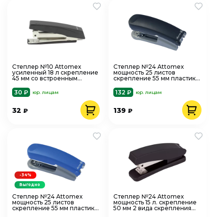
Степлер №10 Attomex
Степлер №24 Attomex
усиленный 18 л скрепление
мощность 25 листов
45 мм со встроенным
скрепление 55 мм пластик
антистеплером черный
черный 4142311
4142325
30 ₽
132 ₽
юр. лицам
юр. лицам
32
139
₽
₽
-34%
Выгодно
Степлер №24 Attomex
Степлер №24 Attomex
мощность 25 листов
мощность 15 л. скрепление
скрепление 55 мм пластик
50 мм 2 вида скрепления
синий 4142308
черный 4142701