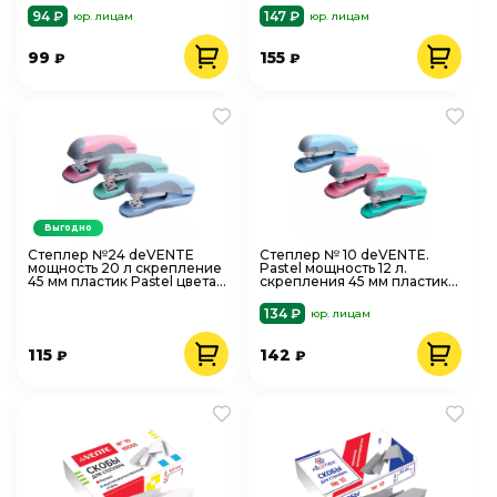
MAZARI
картонная упаковка
94 ₽
147 ₽
юр. лицам
юр. лицам
99
155
₽
₽
Выгодно
Степлер №24 deVENTE
Степлер № 10 deVENTE.
мощность 20 л скрепление
Pastel мощность 12 л.
45 мм пластик Pastel цвета
скрепления 45 мм пластик
ассорти 4142900
цвета ассорти 4142901
134 ₽
юр. лицам
115
142
₽
₽