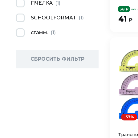
ПЧЕЛКА
(
1
)
38 ₽
юр.
41
SCHOOLFORMAT
(
1
)
₽
стамм.
(
1
)
СБРОСИТЬ ФИЛЬТР
-57%
Транспор