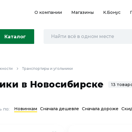
О компании
Магазины
К.Бонус
Каталог
жности
Транспортиры и угольники
ики в Новосибирске
13 товар
Новинкам
Сначала дешевле
Сначала дороже
Ски
 по: