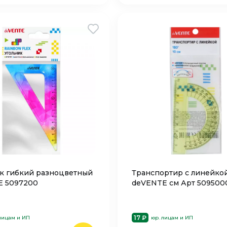
к гибкий разноцветный
Транспортир с линейко
E 5097200
deVENTE см Арт 509500
17 ₽
лицам и ИП
юр. лицам и ИП