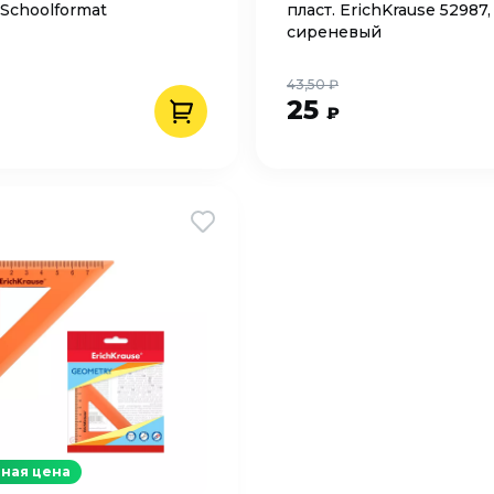
 Schoolformat
пласт. ErichKrause 52987,
сиреневый
43,50 ₽
25
₽
ная цена