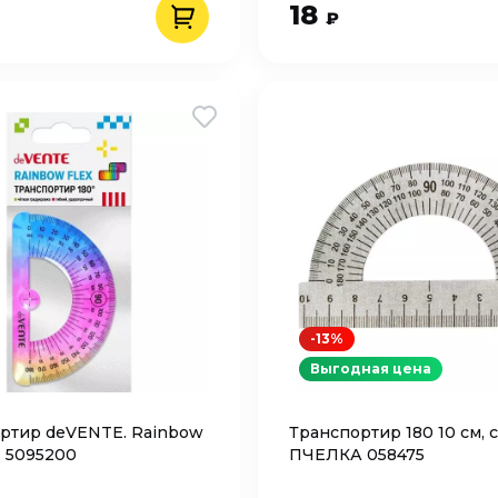
18
₽
-13%
Выгодная цена
ртир deVENTE. Rainbow
Транспортир 180 10 см, 
: 5095200
ПЧЕЛКА 058475