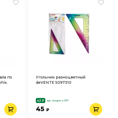
ала по
Угольник разноцветный
hix.
deVENTE 5097310
42 ₽
юр. лицам и ИП
45
₽