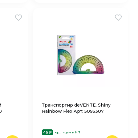
й
Транспортир deVENTE. Shiny
0
Rainbow Flex Арт: 5095307
46 ₽
юр. лицам и ИП