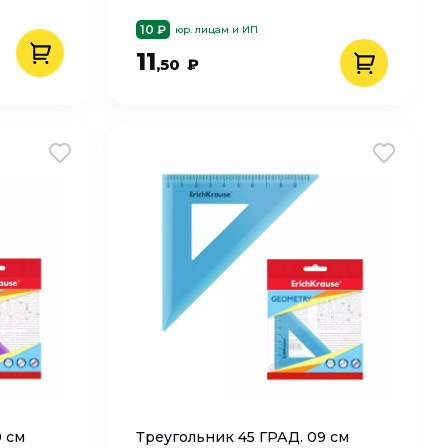
10 ₽
юр. лицам и ИП
11
,50
₽
9 см
Треугольник 45 ГРАД. 09 см