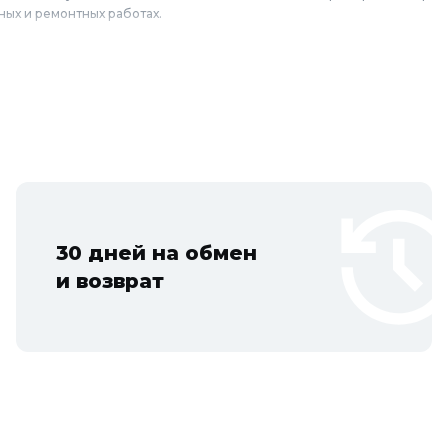
ных и ремонтных работах.
в Колорлон
ртиров и угольников по выгодным ценам для жителей Москвы и горо
осталь, Коломна, Щёлково, Серпухов, Долгопрудный, Раменское, Реу
Дубна, Егорьевск, Наро-Фоминск, Дмитров, Лыткарино, Павловский Пос
, Искитим, Кольцово.
30 дней на обмен
и возврат