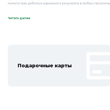
помогут вам добиться идеального результата в любых строитель
Онлайн каталог транспортиров и угольников 
Читать далее
Интернет-магазин Колорлон предлагает большой выбор транспо
Королёв, Люберцы, Красногорск, Одинцово, Домодедово, Электр
Посад, Видное, Воскресенск, Чехов, Клин, Ивантеевка, Лобня, 
Солнечногорск, Новосибирска и Новосибирской области: Бердск
Подарочные карты