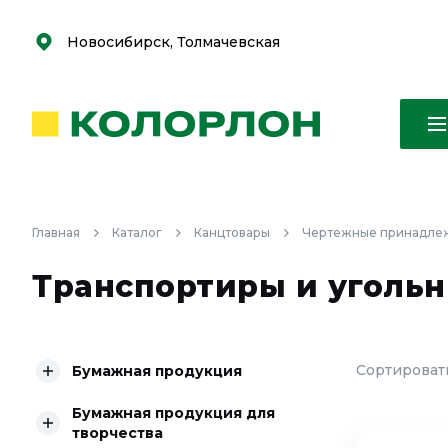
С
С
к
к
оро
оро
Новосибирск, Толмачевская
Главная
Каталог
Канцтовары
Чертежные принадле
Транспортиры и угольн
Сортировать
Бумажная продукция
Бумажная продукция для
творчества