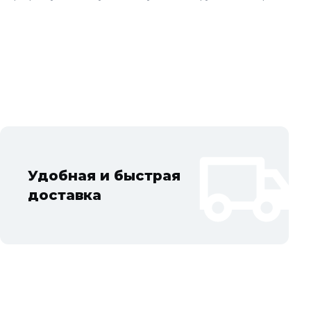
дов Московской области: Балашиха, Подольск, Химки, Мытищи,
тов, Жуковский, Пушкино, Орехово-Зуево, Ногинск, Сергиев
ад, Ступино, Котельники, Фрязино, Дзержинский,
Удобная и быстрая
доставка