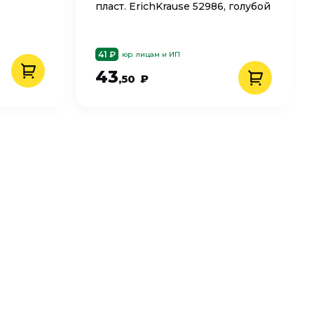
пласт. ErichKrause 52986, голубой
41 ₽
юр. лицам и ИП
43
,50
₽