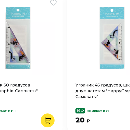
к 30 градусов
Уголник 45 градусов, шк
raphix. Самокаты"
двум катетам "HappyGrap
Самокаты"
19 ₽
лицам и ИП
юр. лицам и ИП
20
₽