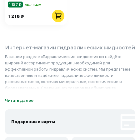
1 157 ₽
юр. лицам
1 218
₽
Интернет-магазин гидравлических жидкостей
В нашем разделе «Гидравлические жидкости» вы найдёте
широкий ассортимент продукции, необходимой для
эффективной работы гидравлических систем. Мы предлагаем
качественные и надёжные гидравлические жидкости
различных типов, включая минеральные, синтетические и
биоразлагаемые. Среди наших товаров вы обнаружите
жидкости для различных условий эксплуатации, такие как
низкие или высокие температуры, высокое давление и другие
Читать далее
сложные режимы работы. Мы гарантируем высокое качество
наших гидравлических жидкостей, что обеспечивает долгий
срок службы оборудования и его надёжную работу.
Подарочные карты
Приобретая у нас гидравлические жидкости, вы получаете
продукт, который соответствует всем необходимым стандартам
и требованиям. Не упустите возможность купить