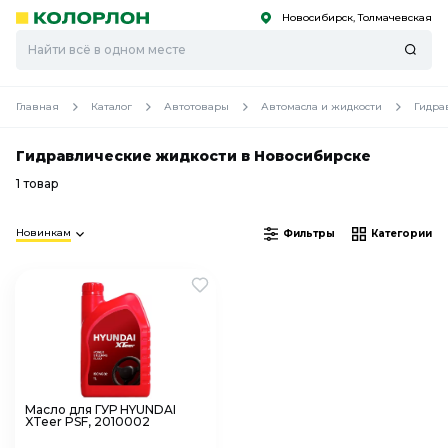
Новосибирск, Толмачевская
С
С
к
к
оро
оро
Главная
Каталог
Автотовары
Автомасла и жидкости
Гидра
Гидравлические жидкости в Новосибирске
1 товар
Новинкам
Фильтры
Категории
Масло для ГУР HYUNDAI
XTeer PSF, 2010002