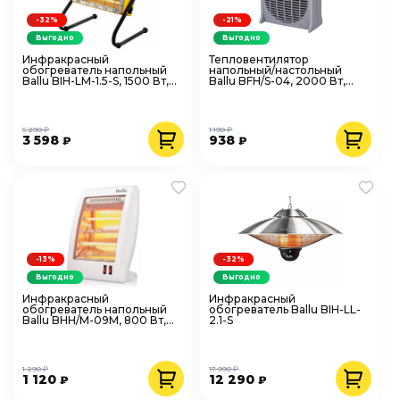
-32%
-21%
Выгодно
Выгодно
Инфракрасный
Тепловентилятор
обогреватель напольный
напольный/настольный
Ballu BIH-LM-1.5-S, 1500 Вт,
Ballu BFH/S-04, 2000 Вт,
кварцевый
спиральный, серый пластик
5 290 ₽
1 190 ₽
3 598
938
₽
₽
-13%
-32%
Выгодно
Выгодно
Инфракрасный
Инфракрасный
обогреватель напольный
обогреватель Ballu BIH-LL-
Ballu BHH/M-09M, 800 Вт,
2.1-S
пластиковый
1 290 ₽
17 990 ₽
1 120
12 290
₽
₽