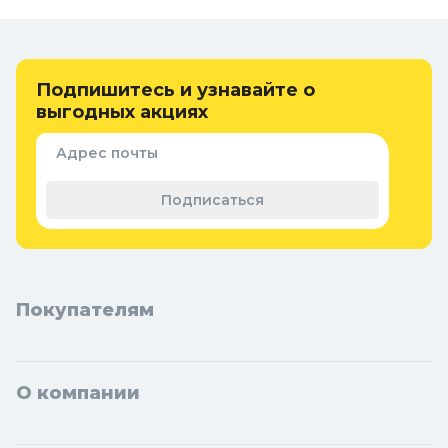
Онлайн каталог тепловентиляторов и
обогревателей в Колорлон
Интернет-магазин Колорлон предлагает большой выбор
тепловентиляторов и обогревателей по выгодным ценам для
Подпишитесь и узнавайте о
жителей Москвы и городов Московской области: Балашиха,
выгодных акциях
Подольск, Химки, Мытищи, Королёв, Люберцы, Красногорск,
Одинцово, Домодедово, Электросталь, Коломна, Щёлково,
Адрес почты
Серпухов, Долгопрудный, Раменское, Реутов, Жуковский,
Пушкино, Орехово-Зуево, Ногинск, Сергиев Посад, Видное,
Подписаться
Воскресенск, Чехов, Клин, Ивантеевка, Лобня, Дубна, Егорьевск,
Наро-Фоминск, Дмитров, Лыткарино, Павловский Посад,
Ступино, Котельники, Фрязино, Дзержинский, Солнечногорск,
Новосибирска и Новосибирской области: Бердск, Искитим,
Кольцово.
Покупателям
О компании