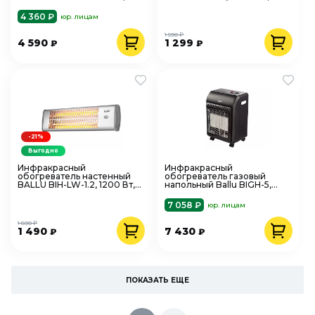
4500 Вт, керамический
спиральный, белый пластик
4 360 ₽
юр. лицам
1 590 ₽
4 590
1 299
₽
₽
-21%
Выгодно
Инфракрасный
Инфракрасный
обогреватель настенный
обогреватель газовый
BALLU BIH-LW-1.2, 1200 Вт,
напольный Ballu BIGH-5,
кварцевый
4200 Вт, керамический,
черный
7 058 ₽
юр. лицам
1 890 ₽
1 490
7 430
₽
₽
ПОКАЗАТЬ ЕЩЕ