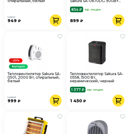
спиральный, белый
Sakura SA-0670DG 900Вт
кварцевый темно-серый
854 ₽
юр. лицам
1 190 ₽
949
899
₽
₽
-23%
Выгодно
Тепловентилятор Sakura SA-
Тепловентилятор Sakura SA-
0501, 2000 Вт, спиральный,
0558, 1500 Вт,
белый
керамический, черный
1 377 ₽
юр. лицам
1 290 ₽
999
1 450
₽
₽