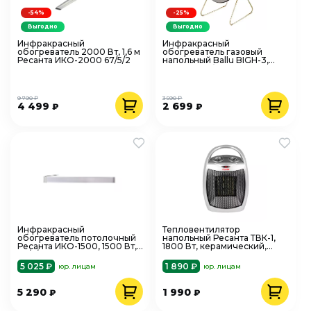
-54%
-25%
Выгодно
Выгодно
Инфракрасный
Инфракрасный
обогреватель 2000 Вт, 1,6 м
обогреватель газовый
Ресанта ИКО-2000 67/5/2
напольный Ballu BIGH-3,
3000 Вт, обогрев+
приготовление пищи
9 790 ₽
3 590 ₽
4 499
2 699
₽
₽
Инфракрасный
Тепловентилятор
обогреватель потолочный
напольный Ресанта ТВК-1,
Ресанта ИКО-1500, 1500 Вт,
1800 Вт, керамический,
67/5/1
серый пластик
5 025 ₽
1 890 ₽
юр. лицам
юр. лицам
5 290
1 990
₽
₽