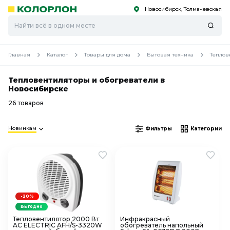
Новосибирск, Толмачевская
С
С
к
к
оро
оро
Главная
Каталог
Товары для дома
Бытовая техника
Теплов
Тепловентиляторы и обогреватели в
Новосибирске
26 товаров
Новинкам
Фильтры
Категории
-20%
Выгодно
Тепловентилятор 2000 Вт
Инфракрасный
AC ELECTRIC AFH/S-3320W
обогреватель напольный