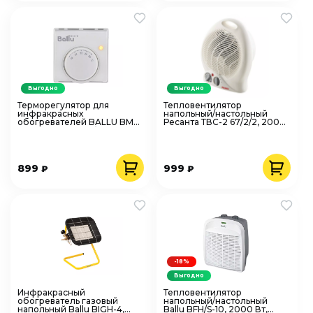
Выгодно
Выгодно
Терморегулятор для
Тепловентилятор
инфракрасных
напольный/настольный
обогревателей BALLU BMT-
Ресанта ТВС-2 67/2/2, 2000
1 механический, белый
Вт, спиральный, белый
пластик
899
999
₽
₽
-18%
Выгодно
Инфракрасный
Тепловентилятор
обогреватель газовый
напольный/настольный
напольный Ballu BIGH-4,
Ballu BFH/S-10, 2000 Вт,