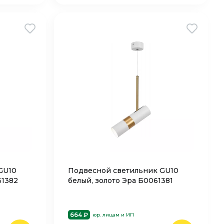
GU10
Подвесной светильник GU10
61382
белый, золото Эра Б0061381
664 ₽
юр. лицам и ИП