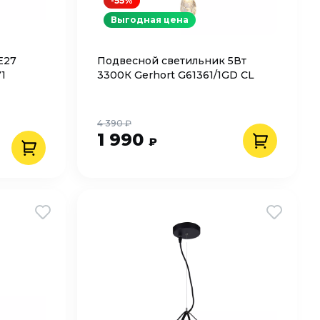
-55%
Выгодная цена
Е27
Подвесной светильник 5Вт
1
3300К Gerhort G61361/1GD CL
4 390 ₽
1 990
₽