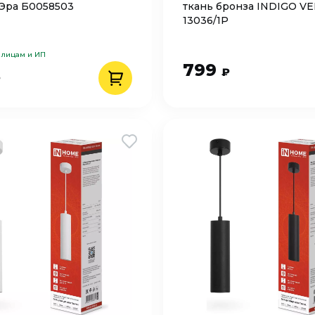
Эра Б0058503
ткань бронза INDIGO V
13036/1P
 лицам и ИП
799
₽
₽