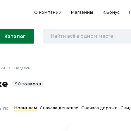
О компании
Магазины
К.Бонус
Каталог
ики
Подвесы
ке
50 товаров
Новинкам
Сначала дешевле
Сначала дороже
Ски
 по: