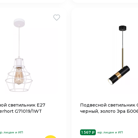
ой светильник Е27
Подвесной светильник 
erhort G71019/1WT
черный, золото Эра Б00
1 567 ₽
р. лицам и ИП
юр. лицам и ИП