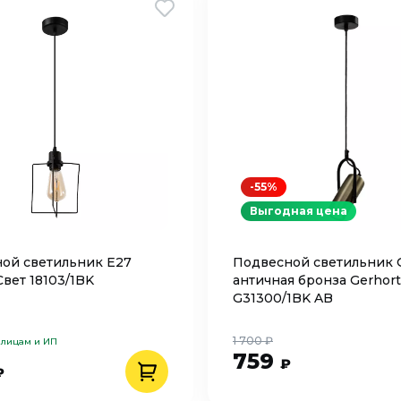
-55%
Выгодная цена
ой светильник Е27
Подвесной светильник 
вет 18103/1BK
античная бронза Gerhort
G31300/1BK AB
1 700 ₽
 лицам и ИП
759
₽
₽