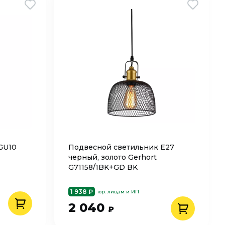
GU10
Подвесной светильник Е27
черный, золото Gerhort
G71158/1BK+GD BK
1 938 ₽
юр. лицам и ИП
2 040
₽