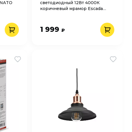
ENATO
светодиодный 12Вт 4000К
коричневый мрамор Escada
TORANO 10260/1LED Brown
marble
1 999
₽