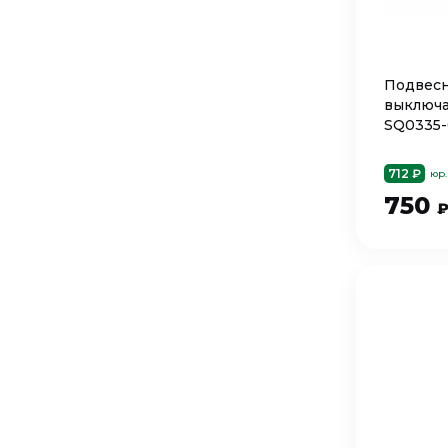
Подвесн
выключа
SQ0335-
712 ₽
юр.
750