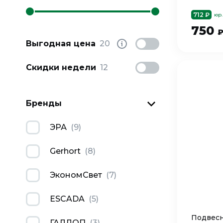
712 ₽
юр.
750
Выгодная цена
20
Скидки недели
12
Бренды
ЭРА
(
9
)
Gerhort
(
8
)
ЭкономСвет
(
7
)
ESCADA
(
5
)
Подвесн
ГАЛЛОП
(
3
)