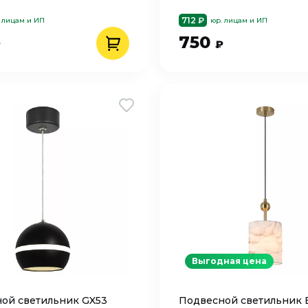
712 ₽
 лицам и ИП
юр. лицам и ИП
750
₽
₽
Выгодная цена
ой светильник GX53
Подвесной светильник 