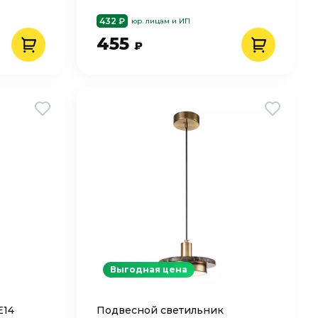
432 ₽
юр. лицам и ИП
455
₽
Выгодная цена
Е14
Подвесной светильник