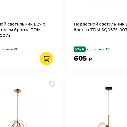
ой светильник Е27 с
Подвесной светильник 
телем бронза TDM
бронза TDM SQ0335-007
0074
574 ₽
 лицам и ИП
юр. лицам и ИП
605
₽
₽