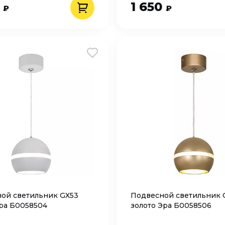
0
1 650
₽
₽
ой светильник GX53
Подвесной светильник 
ра Б0058504
золото Эра Б0058506