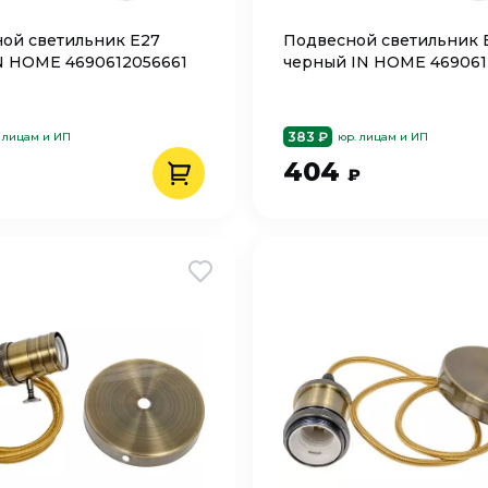
ой светильник Е27
Подвесной светильник 
N HOME 4690612056661
черный IN HOME 469061
383 ₽
 лицам и ИП
юр. лицам и ИП
404
₽