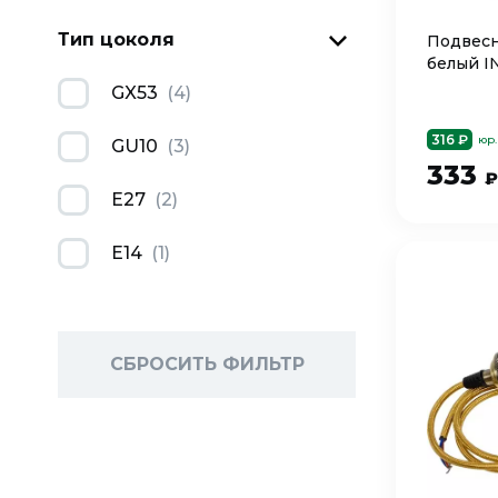
Тип цоколя
Подвесн
белый I
GX53
(
4
)
316 ₽
юр.
GU10
(
3
)
333
₽
Е27
(
2
)
E14
(
1
)
СБРОСИТЬ ФИЛЬТР