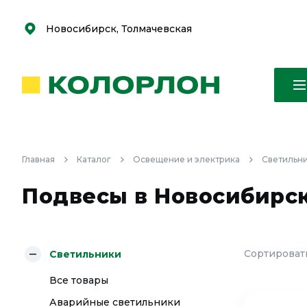
С
С
к
к
оро
оро
Новосибирск, Толмачевская
Главная
Каталог
Освещение и электрика
Светильн
Подвесы в Новосибирс
Сортировать
Светильники
Все товары
Аварийные светильники