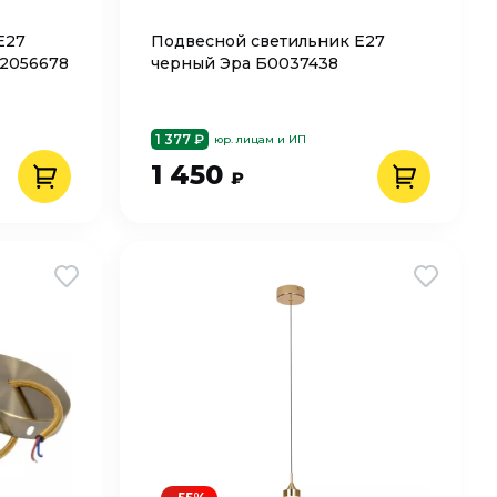
Е27
Подвесной светильник Е27
2056678
черный Эра Б0037438
1 377 ₽
юр. лицам и ИП
1 450
₽