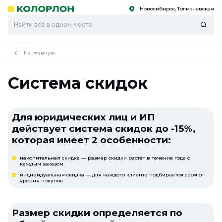
Новосибирск, Толмачевская
С
С
к
к
оро
оро
На главную
Система скидок
Для юридических лиц и ИП
действует система скидок
до -15%
,
которая имеет 2 особенности:
накопительная скидка — размер скидки растёт в течение года с
каждым заказом.
индивидуальная скидка — для каждого клиента подбирается своя от
уровня покупок.
Размер скидки определяется по