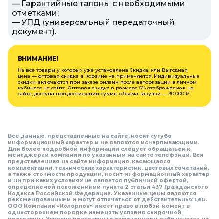
— Гарантийные талоны с необходимыми
отметками;
— УПД (универсальный передаточный
документ).
ВНИМАНИЕ!
На все товары у которых уже установлена Скидка, или Выгодная
цена — оптовая скидка в Корзине не применяется. Индивидуальные
скидки включаются при заказе онлайн после авторизации в личном
кабинете на сайте. Оптовая скидка в размере 5% отображаемая на
сайте, доступа при достижении суммы объема закупки — 30 000 ₽.
Все данные, представленные на сайте, носят сугубо
информационный характер и не являются исчерпывающими.
Для более подробной информации следует обращаться к
менеджерам компании по указанным на сайте телефонам. Вся
представленная на сайте информация, касающаяся
комплектации, технических характеристик, цветовых сочетаний,
а также стоимости продукции, носит информационный характер
и ни при каких условиях не является публичной офертой,
определяемой положениями пункта 2 статьи 437 Гражданского
Кодекса Российской Федерации. Указанные цены являются
рекомендованными и могут отличаться от действительных цен.
ООО Компания «Колорлон» имеет право в любой момент в
одностороннем порядке изменять условия скидочной
программы. Условия программы с изменениями публикуются на