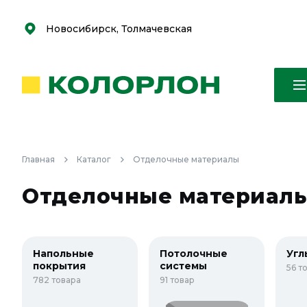
С
С
к
к
оро
оро
Новосибирск, Толмачевская
Главная
Каталог
Отделочные материалы
Отделочные материал
Напольные
Потолочные
Угл
покрытия
системы
56 т
782 товара
91 товар