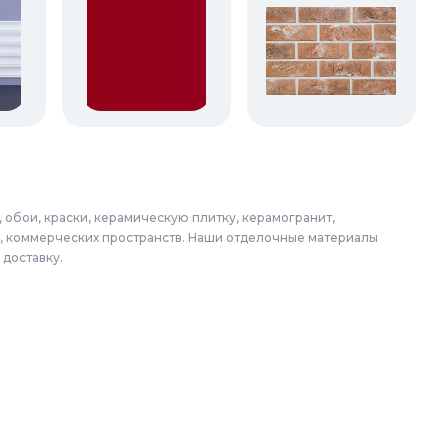
 обои, краски, керамическую плитку, керамогранит,
в, коммерческих пространств. Наши отделочные материалы
 доставку.
аем: Балашиха, Подольск, Химки, Мытищи, Королёв, Люберцы,
кино, Орехово-Зуево, Ногинск, Сергиев Посад, Видное,
отельники, Фрязино, Дзержинский, Солнечногорск, Новосибирск,