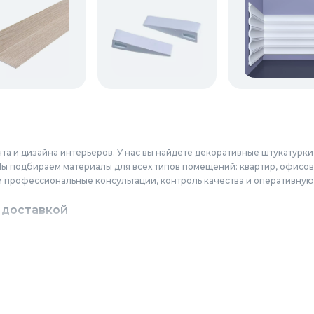
 и дизайна интерьеров. У нас вы найдете декоративные штукатурки,
Мы подбираем материалы для всех типов помещений: квартир, офисо
м профессиональные консультации, контроль качества и оперативную
 доставкой
осквы, Московской области и Новосибирского региона. Мы обслужив
ёлково, Серпухов, Долгопрудный, Раменское, Реутов, Жуковский, Пуш
к, Наро-Фоминск, Дмитров, Лыткарино, Павловский Посад, Ступино, К
ля стен, потолков и полов от ведущих производителей.