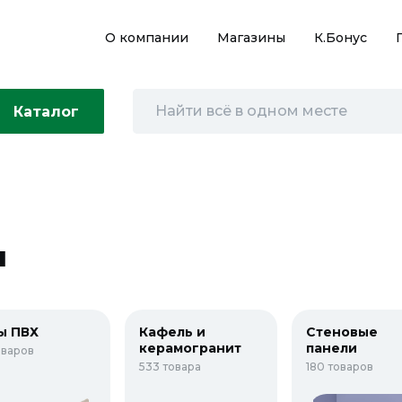
О компании
Магазины
К.Бонус
Каталог
ы
ы ПВХ
Кафель и
Стеновые
керамогранит
панели
оваров
533 товара
180 товаров