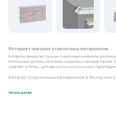
Интернет-магазин отделочных материалов
Колорлон предлагает лучшие отделочные материалы для ремонта
потолочные системы, напольные покрытия и стеновые панели. 
сочетают эстетику, долговечность и экологичность. Гарантируе
Каталог отделочных материалов в Колорлон с
Купить отделочные материалы онлайн с доставкой можно для М
Красногорск, Одинцово, Домодедово, Электросталь, Коломна, Щ
Читать далее
Воскресенск, Чехов, Клин, Ивантеевка, Лобня, Дубна, Егорьевс
Бердск, Искитим, Кольцово. В каталоге представлены решения д