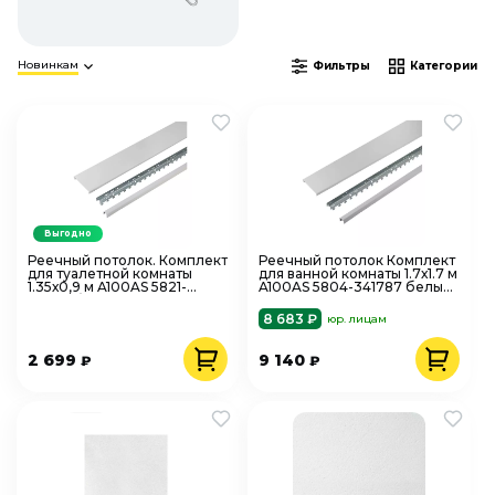
Новинкам
Фильтры
Категории
Выгодно
Реечный потолок. Комплект
Реечный потолок Комплект
для туалетной комнаты
для ванной комнаты 1.7х1.7 м
1.35х0,9 м A100AS 5821-
A100AS 5804-341787 белый
63584 белый матовый
матовый
8 683 ₽
юр. лицам
2 699
9 140
₽
₽