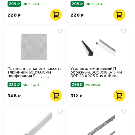
209 ₽
209 ₽
юр. лицам
юр. лицам
220
220
₽
₽
Потолочная панель-кассета
Уголок алюминиевый П-
алюминий 600х600мм
образный, 3000х18,6х15 мм
перфорация F
RPP-18 A903 Rus Албес
d=1,5мм,AP600A6/45°/Т-24-Е
белый матовый
Tegular,А903rus
330 ₽
296 ₽
юр. лицам
юр. лицам
348
312
₽
₽