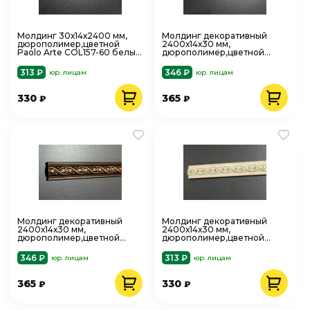
Молдинг 30х14х2400 мм,
Молдинг декоративный
дюрополимер,цветной
2400х14х30 мм,
Paolo Arte COL157-60 белый
дюрополимер,цветной
с серебром
Paolo Arte COL157-553 сатин
313 ₽
346 ₽
юр. лицам
юр. лицам
330
365
₽
₽
Молдинг декоративный
Молдинг декоративный
2400х14х30 мм,
2400х14х30 мм,
дюрополимер,цветной
дюрополимер,цветной
Paolo Arte COL157-3 ольха
Paolo Arte COL157-5 сосна
346 ₽
313 ₽
юр. лицам
юр. лицам
365
330
₽
₽