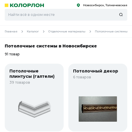
Новосибирск, Толмачевская
С
С
к
к
оро
оро
Главная
Каталог
Отделочные материалы
Потолочные системы
Потолочные системы в Новосибирске
91 товар
Потолочные
Потолочный декор
плинтусы (галтели)
6 товаров
39 товаров