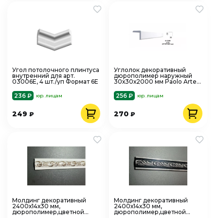
Угол потолочного плинтуса
Углолок декоративный
внутренний для арт.
дюрополимер наружный
03006Е, 4 шт./уп Формат 6Е
30х30х2000 мм Paolo Arte
Kr154M белый
236 ₽
256 ₽
юр. лицам
юр. лицам
249
270
₽
₽
Молдинг декоративный
Молдинг декоративный
2400х14х30 мм,
2400х14х30 мм,
дюрополимер,цветной
дюрополимер,цветной
Paolo Arte COL157-54 белый
Paolo Arte COL157-63