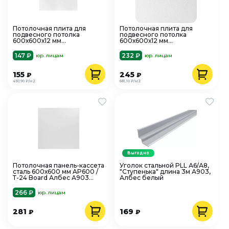
Потолочная плита для
Потолочная плита для
подвесного потолка
подвесного потолка
600х600х12 мм
600х600х12 мм
минеральная Рокфон Лилия
минеральная Armstromg,
A15/24 Board, белый
Retail 90RH,Board,белый
147 ₽
232 ₽
юр. лицам
юр. лицам
155
245
₽
₽
430,90 ₽/м2
681,10 ₽/м2
Выгодно
Потолочная панель-кассета
Уголок стальной PLL А6/А8,
сталь 600х600 мм AP600 /
"Ступенька" длина 3м А903,
Т-24 Board Албес А903
Албес белый
белый
266 ₽
юр. лицам
281
169
₽
₽