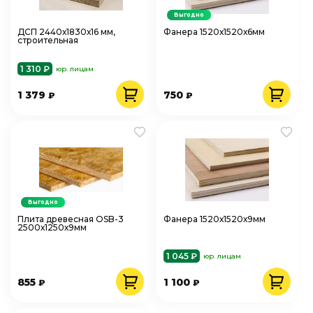
Выгодно
ДСП 2440х1830х16 мм,
Фанера 1520х1520х6мм
строительная
1 310 ₽
юр. лицам
1 379
750
₽
₽
Выгодно
Плита древесная OSB-3
Фанера 1520х1520х9мм
2500х1250х9мм
1 045 ₽
юр. лицам
855
1 100
₽
₽