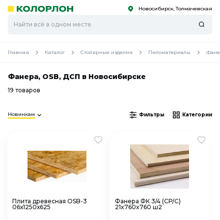
Новосибирск, Толмачевская
С
С
к
к
оро
оро
Главная
Каталог
Столярные изделия
Пиломатериалы
Фанер
Фанера, OSB, ДСП в Новосибирске
19 товаров
Новинкам
Фильтры
Категории
Плита древесная OSB-3
Фанера ФК 3/4 (СР/С)
06х1250х625
21x760x760 ш2