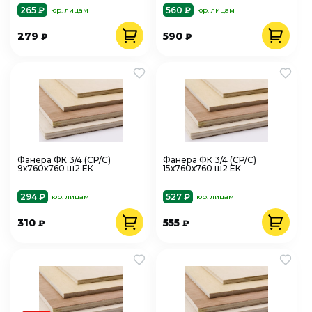
265 ₽
560 ₽
юр. лицам
юр. лицам
279
590
₽
₽
Фанера ФК 3/4 (СР/С)
Фанера ФК 3/4 (СР/С)
9х760х760 ш2 ЕК
15х760х760 ш2 ЕК
294 ₽
527 ₽
юр. лицам
юр. лицам
310
555
₽
₽