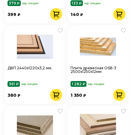
379 ₽
133 ₽
юр. лицам
юр. лицам
399
140
₽
₽
ДВП 2440х1220х3,2 мм.
Плита древесная OSB-3
2500х1250х12мм
361 ₽
1 282 ₽
юр. лицам
юр. лицам
380
1 350
₽
₽