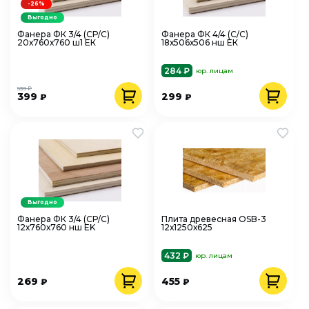
-26%
Выгодно
Фанера ФК 3/4 (СР/С)
Фанера ФК 4/4 (С/С)
20х760х760 ш1 ЕК
18х506х506 нш ЕК
284 ₽
юр. лицам
539 ₽
399
299
₽
₽
Выгодно
Фанера ФК 3/4 (СР/С)
Плита древесная OSB-3
12х760х760 нш EK
12х1250х625
432 ₽
юр. лицам
269
455
₽
₽