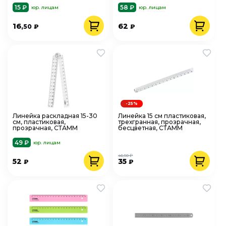
15 ₽
58 ₽
юр. лицам
юр. лицам
16
62
,50
₽
₽
-25%
Линейка раскладная 15-30
Линейка 15 см пластиковая,
см, пластиковая,
трехгранная, прозрачная,
прозрачная, СТАММ
бесцветная, СТАММ
49 ₽
юр. лицам
46,50 ₽
52
35
₽
₽