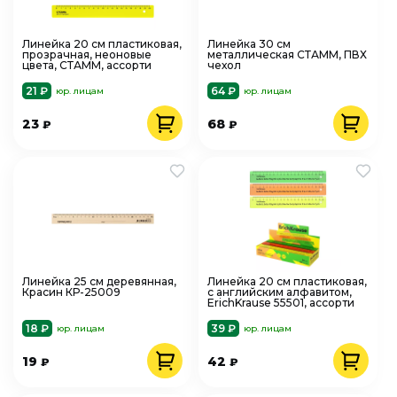
Линейка 20 см пластиковая,
Линейка 30 см
прозрачная, неоновые
металлическая СТАММ, ПВХ
цвета, СТАММ, ассорти
чехол
21 ₽
64 ₽
юр. лицам
юр. лицам
23
68
₽
₽
Линейка 25 см деревянная,
Линейка 20 см пластиковая,
Красин КР-25009
с английским алфавитом,
ErichKrause 55501, ассорти
18 ₽
39 ₽
юр. лицам
юр. лицам
19
42
₽
₽