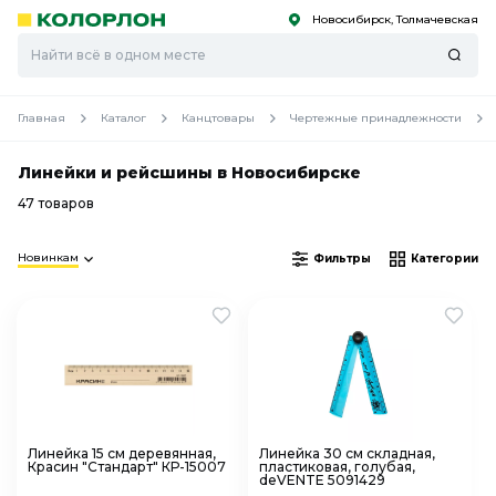
Новосибирск, Толмачевская
С
С
к
к
оро
оро
Главная
Каталог
Канцтовары
Чертежные принадлежности
Линейки и рейсшины в Новосибирске
47 товаров
Новинкам
Фильтры
Категории
Линейка 15 см деревянная,
Линейка 30 см складная,
Красин "Стандарт" КР-15007
пластиковая, голубая,
deVENTE 5091429