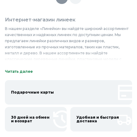
Интернет-магазин линеек
В нашем разделе «Линейки» вы найдёте широкий ассортимент
качественных и надёжных линеек по доступным ценам. Мы
предлагаем линейки различных видов и размеров,
изготовленные из прочных материалов, таких как пластик,
металл и дерево. В нашем ассортименте вы найдёте
классические деревянные линейки, пластиковые модели с
миллиметровыми и дюймовыми делениями, металлические
линейки с усиленным краем для черчения и другие
Читать далее
разновидности. Наши линейки отличаются высокой точностью
измерений и долговечностью, что делает их незаменимыми
помощниками в учебе, работе и быту. Они подходят для
Подарочные карты
черчения, разметки, измерения длины и других задач. Если вам
нужны надежные инструменты для точных измерений, линейки
из нашего раздела станут отличным выбором. Купите линейки
недорого в Колорлон и убедитесь в их качестве и надежности!
30 дней на обмен
Удобная и быстрая
и возврат
доставка
Онлайн каталог линеек в Колорлон
Интернет-магазин Колорлон предлагает большой выбор