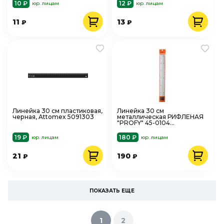
10 ₽
12 ₽
юр. лицам
юр. лицам
11
13
₽
₽
Линейка 30 см пластиковая,
Линейка 30 см
черная, Attomex 5091303
металлическая РИФЛЕНАЯ
"PROFY" 45-0104
BrunoVisconti
19 ₽
180 ₽
юр. лицам
юр. лицам
21
190
₽
₽
ПОКАЗАТЬ ЕЩЕ
1
2