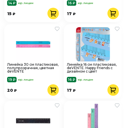
14 ₽
16 ₽
юр. лицам
юр. лицам
15
17
₽
₽
Линейка 30 см пластиковая,
Линейка 16 см пластиковая,
полупрозрачная, цветная
deVENTE. Happy Friends с
deVENTE
дизайном с цвет
19 ₽
16 ₽
юр. лицам
юр. лицам
20
17
₽
₽