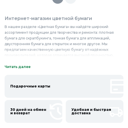
Интернет-магазин цветной бумаги
В нашем разделе «Цветная бумага» вы найдёте широкий
ассортимент продукции для творчества и ремонта: плотная
бумага для скрапбукинга, тонкая бумага для аппликаций,
двусторонняя бумага для открыток и многое другое. Мы
предлагаем качественную цветную бумагу от надёжных
производителей, которая отличается высокой прочностью,
насыщенностью цветов и долговечностью. Благодаря
разнообразию форматов и оттенков, вы легко подберёте
Читать далее
нужный вариант для любого проекта. Цветная бумага в нашем
интернет-магазине представлена по доступным ценам, что
делает её отличным выбором для тех, кто хочет приобрести
Подарочные карты
качественные материалы недорого. Не упустите возможность
купить цветную бумагу в «Колорлон» и воплотить свои
творческие идеи в жизнь!
30 дней на обмен
Удобная и быстрая
Онлайн каталог цветной бумаги в Колорлон
и возврат
доставка
Интернет-магазин Колорлон предлагает большой выбор
цветной бумаги по выгодным ценам для жителей Москвы и