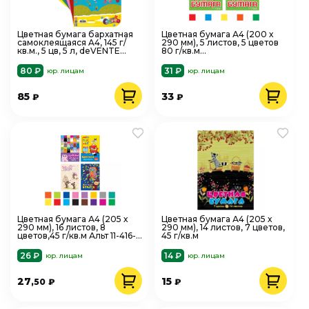
Цветная бумага бархатная
Цветная бумага А4 (200 х
самоклеящаяся A4, 145 г/
290 мм), 5 листов, 5 цветов
кв.м., 5 цв, 5 л, deVENTE
80 г/кв.м
8040511
ФЛУОРЕСЦЕНТНАЯ
80 ₽
31 ₽
юр. лицам
юр. лицам
85
33
₽
₽
Цветная бумага А4 (205 х
Цветная бумага А4 (205 х
290 мм), 16 листов, 8
290 мм), 14 листов, 7 цветов,
цветов,45 г/кв.м Альт 11-416-
45 г/кв.м
174
26 ₽
14 ₽
юр. лицам
юр. лицам
27
15
,50
₽
₽