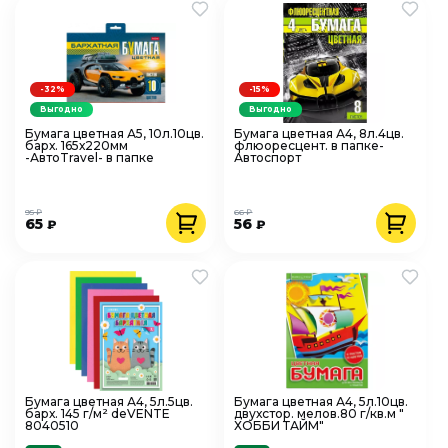
-32%
-15%
Выгодно
Выгодно
Бумага цветная А5, 10л.10цв.
Бумага цветная А4, 8л.4цв.
барх. 165х220мм
флюоресцент. в папке-
-АвтоTravel- в папке
Автоспорт
95 ₽
66 ₽
65
56
₽
₽
Бумага цветная А4, 5л.5цв.
Бумага цветная А4, 5л.10цв.
барх. 145 г/м² deVENTE
двухстор. мелов.80 г/кв.м "
8040510
ХОББИ ТАЙМ"