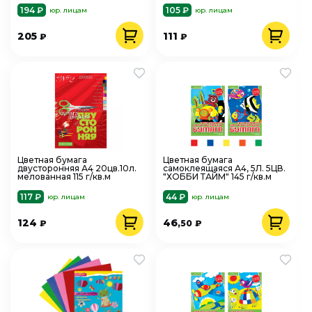
194 ₽
105 ₽
юр. лицам
юр. лицам
205
111
₽
₽
Цветная бумага
Цветная бумага
двусторонняя А4 20цв.10л.
самоклеящаяся А4, 5Л. 5ЦВ.
мелованная 115 г/кв.м
"ХОББИ ТАЙМ" 145 г/кв.м
117 ₽
44 ₽
юр. лицам
юр. лицам
124
46
₽
,50
₽