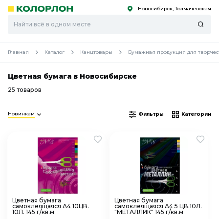
Новосибирск, Толмачевская
С
С
к
к
оро
оро
Главная
Каталог
Канцтовары
Бумажная продукция для творчес
Цветная бумага в Новосибирске
25 товаров
Новинкам
Фильтры
Категории
Цветная бумага
Цветная бумага
самоклеящаяся А4 10ЦВ.
самоклеящаяся А4 5 ЦВ.10Л.
10Л. 145 г/кв.м
"МЕТАЛЛИК" 145 г/кв.м