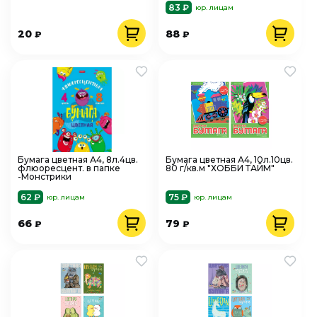
83 ₽
юр. лицам
20
88
₽
₽
Бумага цветная А4, 8л.4цв.
Бумага цветная А4, 10л.10цв.
флюоресцент. в папке
80 г/кв.м "ХОББИ ТАЙМ"
-Монстрики
62 ₽
75 ₽
юр. лицам
юр. лицам
66
79
₽
₽