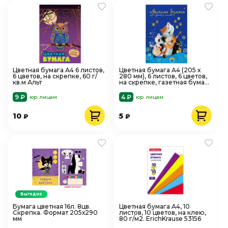
Цветная бумага А4 6 листов,
Цветная бумага А4 (205 х
6 цветов, на скрепке, 60 г/
280 мм), 6 листов, 6 цветов,
кв.м Альт
на скрепке, газетная бумага
45 г/кв.м Альт
9 ₽
4 ₽
юр. лицам
юр. лицам
10
5
₽
₽
Выгодно
Бумага цветная 16л. 8цв.
Цветная бумага А4, 10
Скрепка. Формат 205х290
листов, 10 цветов, на клею,
мм
80 г/м2. ErichKrause 53156