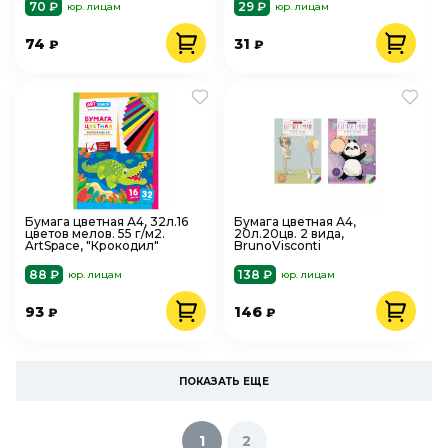
70 ₽
29 ₽
юр. лицам
юр. лицам
74
31
₽
₽
Бумага цветная А4, 32л.16
Бумага цветная А4,
цветов мелов. 55 г/м2.
20л.20цв. 2 вида,
ArtSpace, "Крокодил"
BrunoVisconti
88 ₽
138 ₽
юр. лицам
юр. лицам
93
146
₽
₽
ПОКАЗАТЬ ЕЩЕ
1
2