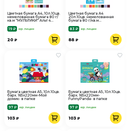
Цветная бумага А4, 10л.10цв.
Цветная бумага А4
немелованная бумага 80 г/
20л.10цв. немелованная
кв.м "МУЛЬТИКИ" Альт 4
бумага 80 г/кв.м
вида
"МУЛЬТИКИ" Альт 4 вида
19 ₽
83 ₽
юр. лицам
юр. лицам
20
88
₽
₽
Бумага цветная А5, 10л.10цв.
Бумага цветная А5, 10л.10цв.
барх. 165х220мм-Мой
барх. 165х220мм-
домик- в папке
FunnyPanda- в папке
97 ₽
97 ₽
юр. лицам
юр. лицам
103
103
₽
₽