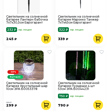
Светильник на солнечной
Светильник на солнечной
батарее Лантерн бабочка
батарее Марокко Танжер
7х7х30,5см Еврогарант
7х7х45см Еврогарант
232 ₽
322 ₽
юр. лицам
юр. лицам
245
339
₽
₽
-68%
Выгодно
Светильник на солнечной
Светильник на солнечной
батарее Хрустальный шар
батарее Пузырьки 4 шт
10см ЭРА Б0053378
53см ЭРА Б0044231
750 ₽
юр. лицам
939 ₽
299
790
₽
₽