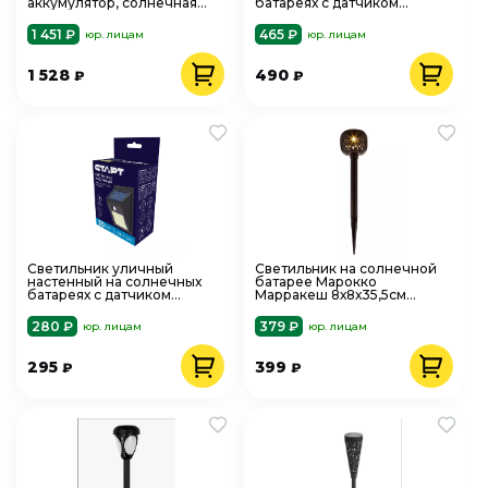
аккумулятор, солнечная
батареях с датчиком
панель, коллекция Пекин
движения СТАРТ
REXANT
1 451 ₽
465 ₽
юр. лицам
юр. лицам
1 528
490
₽
₽
Светильник уличный
Светильник на солнечной
настенный на солнечных
батарее Марокко
батареях с датчиком
Марракеш 8х8х35,5см
движения СТАРТ Солар
Еврогарант
280 ₽
379 ₽
юр. лицам
юр. лицам
295
399
₽
₽