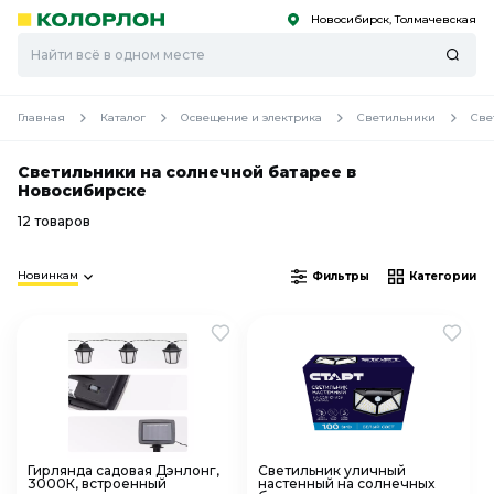
Новосибирск, Толмачевская
С
С
к
к
оро
оро
Главная
Каталог
Освещение и электрика
Светильники
Све
Светильники на солнечной батарее в
Новосибирске
12 товаров
Новинкам
Фильтры
Категории
Гирлянда садовая Дэнлонг,
Светильник уличный
3000К, встроенный
настенный на солнечных