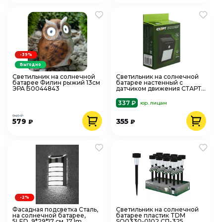
-39%
Выгодно
Светильник на солнечной
Светильник на солнечной
батарее Филин рыжий 13см
батарее настенный с
ЭРА Б0044843
датчиком движения СТАРТ
САД Солар 17843
337 ₽
юр. лицам
945 ₽
579
355
₽
₽
-2%
Фасадная подсветка Сталь,
Светильник на солнечной
на солнечной батарее,
батарее пластик TDM
5LED, 9*29*17 см, 17 lm
SQ0330-0102 СП-325