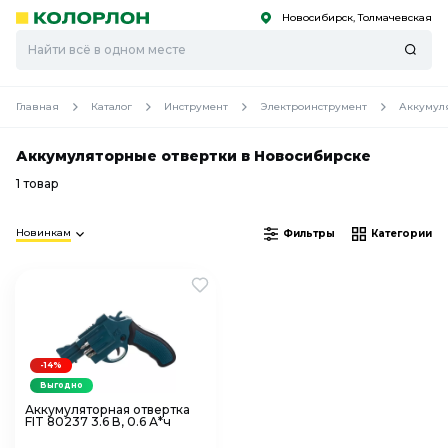
Новосибирск, Толмачевская
С
С
к
к
оро
оро
Главная
Каталог
Инструмент
Электроинструмент
Аккумул
Аккумуляторные отвертки в Новосибирске
1 товар
Новинкам
Фильтры
Категории
-14%
Выгодно
Аккумуляторная отвертка
FIT 80237 3.6 В, 0.6 А*ч