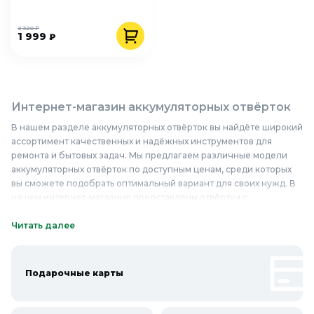
2 320 ₽
1 999
₽
Интернет-магазин аккумуляторных отвёрток
В нашем разделе аккумуляторных отвёрток вы найдёте широкий
ассортимент качественных и надёжных инструментов для
ремонта и бытовых задач. Мы предлагаем различные модели
аккумуляторных отвёрток по доступным ценам, среди которых
вы сможете подобрать оптимальный вариант для своих нужд. В
нашем интернет-магазине представлены отвёртки с
различными характеристиками мощности, скорости вращения и
ёмкостью аккумулятора. Они изготовлены из прочных
Читать далее
материалов, что гарантирует их долговечность и надёжность в
работе. Такие отвёртки идеально подходят для монтажа и
демонтажа резьбовых соединений при ремонте бытовой
Подарочные карты
техники, сборке мебели или проведении электромонтажных
работ. Приобретая аккумуляторные отвёртки у нас, вы
получаете качественный инструмент, который станет