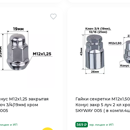
нус M12х1,25 закрытая
Гайки секретки М12х1,5
юч 3/4(19мм) хром
Конус закр 5 луч 2 кл хр
 005
SKYWAY 005 ( в компл.4ш
569 ₽
 лицам и ИП
юр. лицам и ИП