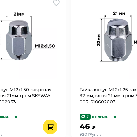
нус M12х1,50 закрытая
Гайка конус M12х1,25 за
юч 21мм хром SKYWAY
32 мм, ключ 21 мм, хром
0602033
003, S10602003
43 ₽
 лицам и ИП
юр. лицам и ИП
46
₽
к
920 ₽/упак