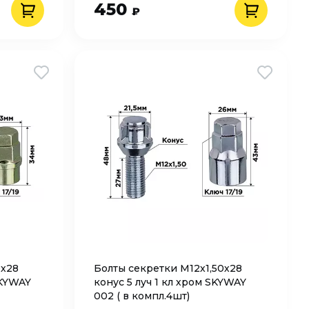
450
₽
0х28
Болты секретки M12х1,50х28
SKYWAY
конус 5 луч 1 кл хром SKYWAY
002 ( в компл.4шт)