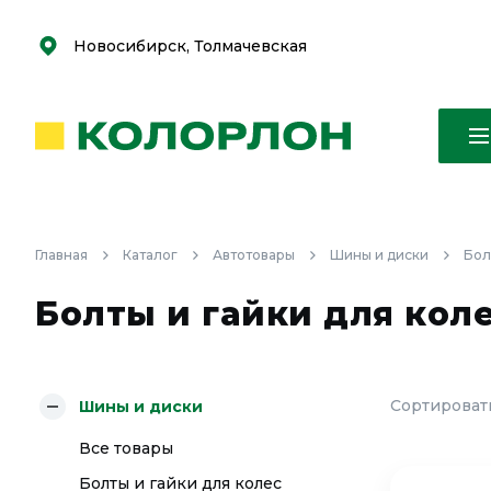
С
С
к
к
оро
оро
Новосибирск, Толмачевская
Главная
Каталог
Автотовары
Шины и диски
Бол
Болты и гайки для кол
Сортировать
Шины и диски
Все товары
Болты и гайки для колес