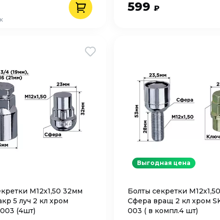
599
₽
к
Выгодная цена
екретки M12х1,50 32мм
Болты секретки M12х1,5
кр 5 луч 2 кл хром
Сфера вращ 2 кл хром 
003 (4шт)
003 ( в компл.4 шт)