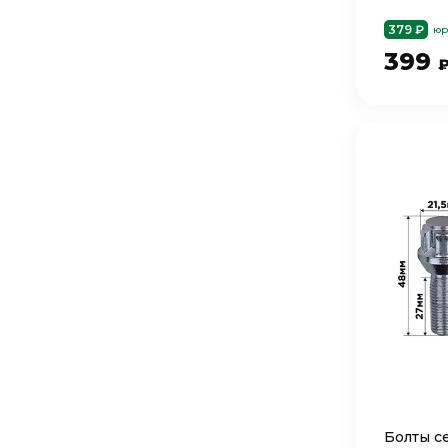
379 ₽
юр
399
Болты с