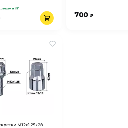
. лицам и ИП
700
₽
₽
екретки M12х1,25х28