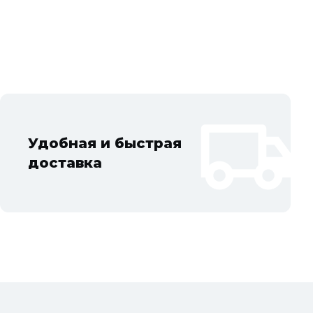
Московской области: Балашиха, Подольск, Химки, Мытищи,
тов, Жуковский, Пушкино, Орехово-Зуево, Ногинск, Сергиев
ад, Ступино, Котельники, Фрязино, Дзержинский,
Удобная и быстрая
доставка