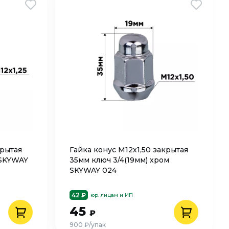
крытая
Гайка конус M12х1,50 закрытая
 SKYWAY
35мм ключ 3/4(19мм) хром
SKYWAY 024
42 ₽
юр. лицам и ИП
45
₽
900 ₽/упак