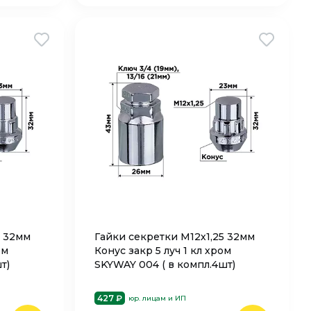
0 32мм
Гайки секретки М12х1,25 32мм
ом
Конус закр 5 луч 1 кл хром
т)
SKYWAY 004 ( в компл.4шт)
427 ₽
юр. лицам и ИП