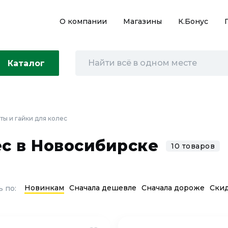
О компании
Магазины
К.Бонус
Каталог
ты и гайки для колес
ес в Новосибирске
10 товаров
Новинкам
Сначала дешевле
Сначала дороже
Ски
 по: