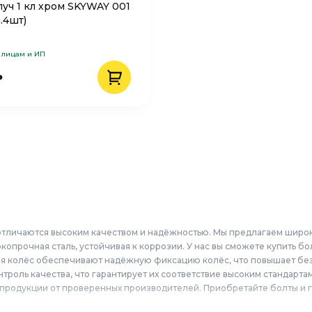
луч 1 кл хром SKYWAY 001
.4шт)
 лицам и ИП
₽
 отличаются высоким качеством и надёжностью. Мы предлагаем широки
окопрочная сталь, устойчивая к коррозии. У нас вы сможете купить б
для колёс обеспечивают надёжную фиксацию колёс, что повышает бе
троль качества, что гарантирует их соответствие высоким стандартам
родукции от проверенных производителей. Приобретайте болты и гай