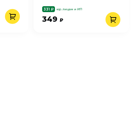
331 ₽
юр. лицам и ИП
349
₽