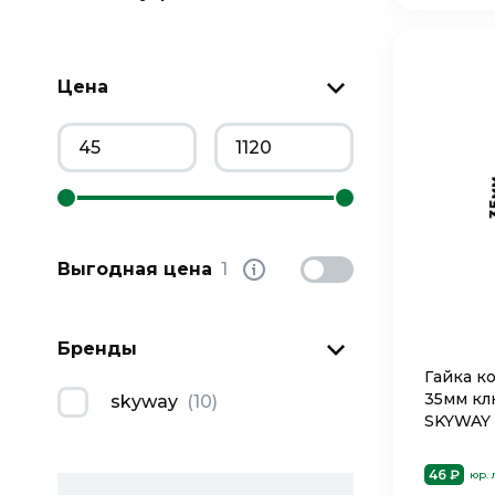
Цена
Выгодная цена
1
Бренды
Гайка ко
35мм кл
skyway
(
10
)
SKYWAY
46 ₽
юр.