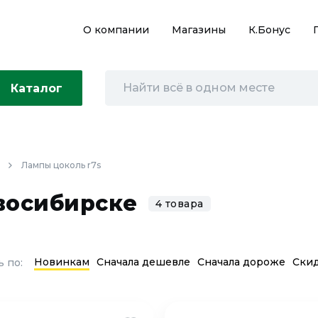
О компании
Магазины
К.Бонус
Каталог
Лампы цоколь r7s
восибирске
4 товара
Новинкам
Сначала дешевле
Сначала дороже
Ски
 по: