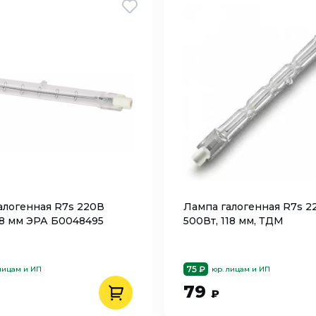
алогенная R7s 220В
Лампа галогенная R7s 2
18 мм ЭРА Б0048495
500Вт, 118 мм, ТДМ
75 ₽
лицам и ИП
юр. лицам и ИП
79
₽