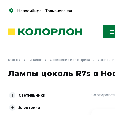
С
С
к
к
оро
оро
Новосибирск, Толмачевская
Главная
Каталог
Освещение и электрика
Лампочки
Лампы цоколь R7s в Но
Сортировать
Светильники
Электрика