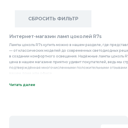
СБРОСИТЬ ФИЛЬТР
Интернет-магазин ламп цоколей R7s
Лампы цоколь R7s купить можно в нашем разделе, где представ
— от классических моделей до современных светодиодных реше
в создании комфортного освещения. Надёжные лампы цоколь R7
цена в нашем магазине приятно удивит покупателей, ведь мы ст
подтверждённая многочисленными положительными отзывами кл
вашем доме или офисе.
Онлайн каталог ламп цоколей R7s в Колорлон
Читать далее
Интернет-магазин Колорлон предлагает большой выбор ламп цо
Люберцы, Красногорск, Одинцово, Домодедово, Электросталь, К
Видное, Воскресенск, Чехов, Клин, Ивантеевка, Лобня, Дубна, 
Новосибирска и Новосибирской области: Бердск, Искитим, Коль