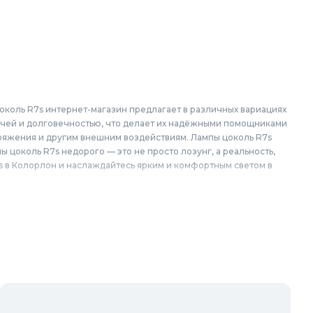
околь R7s интернет-магазин предлагает в различных вариациях
ачей и долговечностью, что делает их надёжными помощниками
ряжения и другим внешним воздействиям. Лампы цоколь R7s
 цоколь R7s недорого — это не просто лозунг, а реальность,
в Колорлон и наслаждайтесь ярким и комфортным светом в
ской области: Балашиха, Подольск, Химки, Мытищи, Королёв,
вский, Пушкино, Орехово-Зуево, Ногинск, Сергиев Посад,
упино, Котельники, Фрязино, Дзержинский, Солнечногорск,