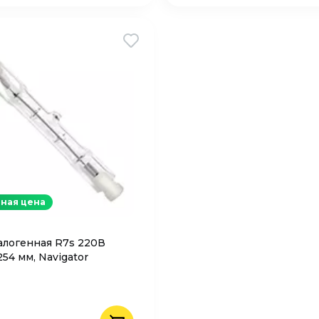
ная цена
алогенная R7s 220В
254 мм, Navigator