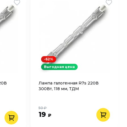
-62%
Выгодная цена
20В
Лампа галогенная R7s 220В
300Вт, 118 мм, ТДМ
50 ₽
19
₽