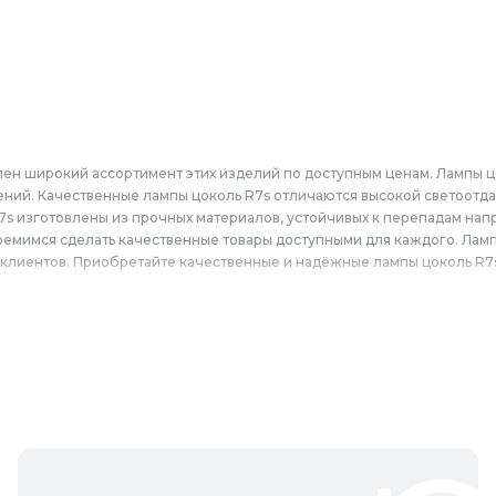
лен широкий ассортимент этих изделий по доступным ценам. Лампы ц
ний. Качественные лампы цоколь R7s отличаются высокой светоотд
s изготовлены из прочных материалов, устойчивых к перепадам нап
ремимся сделать качественные товары доступными для каждого. Лампы
иентов. Приобретайте качественные и надёжные лампы цоколь R7s 
колей R7s по выгодным ценам для жителей Москвы и городов Москов
оломна, Щёлково, Серпухов, Долгопрудный, Раменское, Реутов, Жуко
Егорьевск, Наро-Фоминск, Дмитров, Лыткарино, Павловский Посад, Ст
цово.