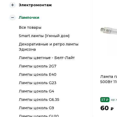
Электромонтаж
Лампочки
Все товары
Smart лампы (Умный дом)
Декоративные и ретро лампы
Эдисона
Лампы цветные - Белт-Лайт
Лампы цоколь 2G7
Лампы цоколь E40
Лампа г
500Вт 1
Лампы цоколь G23
Лампы цоколь G4
Лампы цоколь G6.35
57 ₽
юр. 
60
Лампы цоколь G9
₽
Лампы цоколь GU10