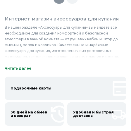
Интернет-магазин аксессуаров для купания
В нашем разделе «Аксессуары для купания» вы найдёте всё
необходимое для создания комфортной и безопасной
атмосферы в ванной комнате — от душевых кабин и штор до
мыльниц, полок и ковриков. Качественные и надёжные
аксессуары для купания, изготовленные из долговечных
материалов, таких как нержавеющая сталь, пластик и стекло,
обеспечивают долгий срок службы и лёгкость в уходе. У нас
представлены разнообразные модели, которые подойдут под
Читать далее
любой интерьер и бюджет. Вы можете купить аксессуары для
купания недорого, при этом не жертвуя качеством. В нашем
интернет-магазине вы найдёте как классические, так и
Подарочные карты
современные решения, которые помогут сделать вашу ванную
комнату стильной и функциональной. Приобретайте
качественные аксессуары для купания в Колорлон и
наслаждайтесь комфортом каждый день.
30 дней на обмен
Удобная и быстрая
и возврат
доставка
Онлайн каталог аксессуаров для купания в
Колорлон