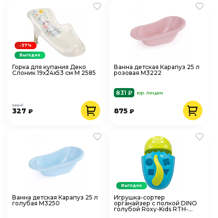
-37%
Выгодно
Горка для купания Деко
Ванна детская Карапуз 25 л
Слоник 19х24х53 см М 2585
розовая М3222
831 ₽
юр. лицам
520 ₽
327
875
₽
₽
Выгодно
Ванна детская Карапуз 25 л
Игрушка-сортер
голубая М3250
органайзер с полкой DINO
голубой Roxy-Kids RTH-
001Y