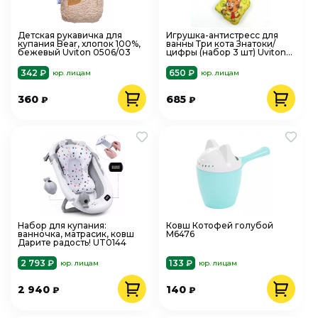
Детская рукавичка для
Игрушка-антистресс для
купания Bear, хлопок 100%,
ванны Три кота Знатоки/
бежевый Uviton 0506/03
цифры (набор 3 шт) Uviton
ИА-007
342 ₽
650 ₽
юр. лицам
юр. лицам
360
685
₽
₽
Набор для купания:
Ковш Котофей голубой
ванночка, матрасик, ковш
М6476
Дарите радость! UT0144
2 793 ₽
133 ₽
юр. лицам
юр. лицам
2 940
140
₽
₽