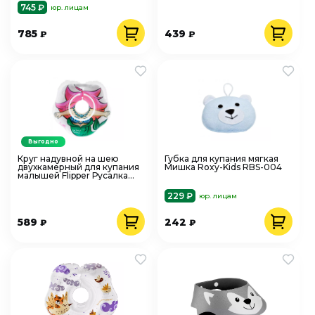
745 ₽
юр. лицам
785
439
₽
₽
Выгодно
Круг надувной на шею
Губка для купания мягкая
двухкамерный для купания
Мишка Roxy-Kids RBS-004
малышей Flipper Русалка
Roxy-Kids FL009
229 ₽
юр. лицам
589
242
₽
₽