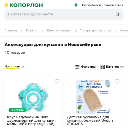
Новосибирск, Толмачевская
С
С
к
к
оро
оро
Главная
Каталог
Детские товары
Товары для малыша
Аксе
Аксессуары для купания в Новосибирске
40 товаров
Новинкам
Фильтры
Категории
Выгодно
Круг надувной на шею
Детская рукавичка для
двухкамерный для купания
купания, бежевый Uviton
малышей с погремушкой,
0004/06
бирюзовый Uviton 0055/04