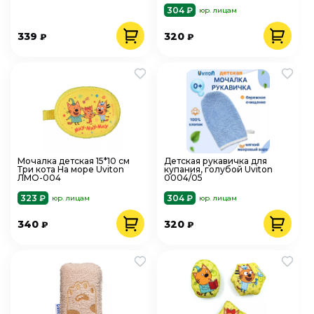
304 ₽
юр. лицам
339
320
₽
₽
Мочалка детская 15*10 см
Детская рукавичка для
Три кота На море Uviton
купания, голубой Uviton
ЛМО-004
0004/05
323 ₽
304 ₽
юр. лицам
юр. лицам
340
320
₽
₽