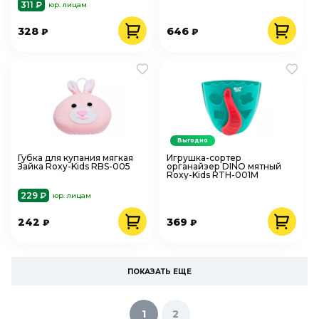
311 ₽
юр. лицам
328
646
₽
₽
Выгодно
Губка для купания мягкая
Игрушка-сортер
Зайка Roxy-Kids RBS-005
органайзер DINO мятный
Roxy-Kids RTH-001M
229 ₽
юр. лицам
242
369
₽
₽
ПОКАЗАТЬ ЕЩЕ
1
2