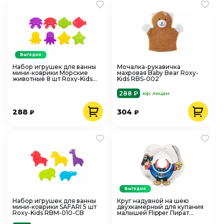
Выгодно
Набор игрушек для ванны
Мочалка-рукавичка
мини-коврики Морские
махровая Baby Bear Roxy-
животные 8 шт Roxy-Kids
Kids RBS-002
RBM-010-8
288 ₽
юр. лицам
288
304
₽
₽
Выгодно
Набор игрушек для ванны
Круг надувной на шею
мини-коврики SAFARI 5 шт
двухкамерный для купания
Roxy-Kids RBM-010-CB
малышей Flipper Пират
Roxy-Kids FL012