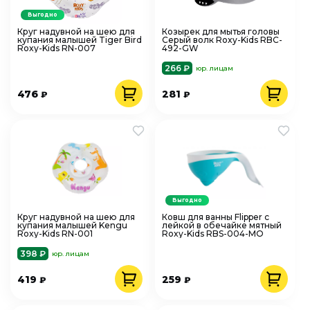
Выгодно
Круг надувной на шею для
Козырек для мытья головы
купания малышей Tiger Bird
Серый волк Roxy-Kids RBC-
Roxy-Kids RN-007
492-GW
266 ₽
юр. лицам
476
281
₽
₽
Выгодно
Круг надувной на шею для
Ковш для ванны Flipper с
купания малышей Kengu
лейкой в обечайке мятный
Roxy-Kids RN-001
Roxy-Kids RBS-004-MO
398 ₽
юр. лицам
419
259
₽
₽