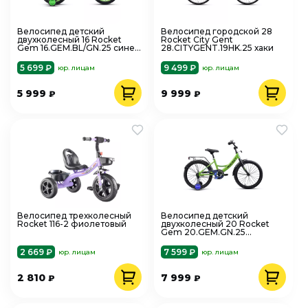
Велосипед детский
Велосипед городской 28
двухколесный 16 Rocket
Rocket City Gent
Gem 16.GEM.BL/GN.25 сине-
28.CITYGENT.19HK.25 хаки
зеленый
5 699 ₽
9 499 ₽
юр. лицам
юр. лицам
5 999
9 999
₽
₽
Велосипед трехколесный
Велосипед детский
Rocket 116-2 фиолетовый
двухколесный 20 Rocket
Gem 20.GEM.GN.25
зеленый
2 669 ₽
7 599 ₽
юр. лицам
юр. лицам
2 810
7 999
₽
₽