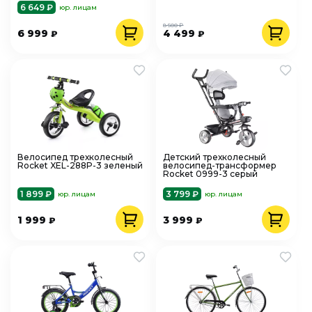
6 649 ₽
юр. лицам
8 500 ₽
6 999
4 499
₽
₽
Велосипед трехколесный
Детский трехколесный
Rocket XEL-288P-3 зеленый
велосипед-трансформер
Rocket 0999-3 серый
1 899 ₽
3 799 ₽
юр. лицам
юр. лицам
1 999
3 999
₽
₽