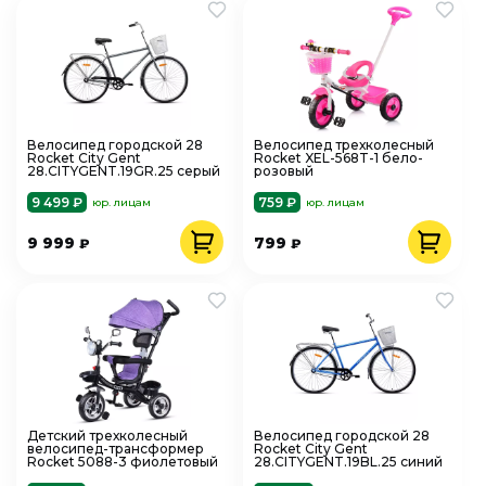
Велосипед городской 28
Велосипед трехколесный
Rocket City Gent
Rocket XEL-568T-1 бело-
28.CITYGENT.19GR.25 серый
розовый
9 499 ₽
759 ₽
юр. лицам
юр. лицам
9 999
799
₽
₽
Детский трехколесный
Велосипед городской 28
велосипед-трансформер
Rocket City Gent
Rocket 5088-3 фиолетовый
28.CITYGENT.19BL.25 синий