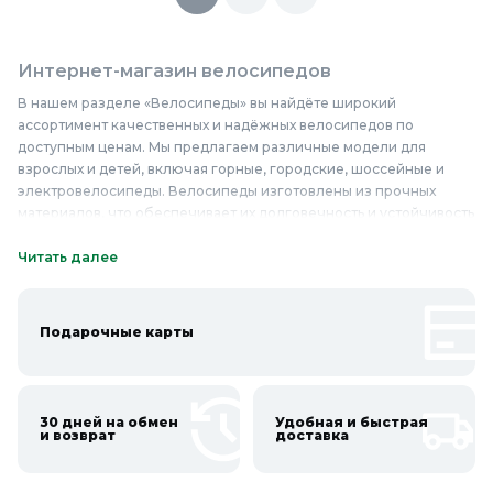
Интернет-магазин велосипедов
В нашем разделе «Велосипеды» вы найдёте широкий
ассортимент качественных и надёжных велосипедов по
доступным ценам. Мы предлагаем различные модели для
взрослых и детей, включая горные, городские, шоссейные и
электровелосипеды. Велосипеды изготовлены из прочных
материалов, что обеспечивает их долговечность и устойчивость
к повреждениям. У нас вы сможете купить велосипеды
недорого, при этом не жертвуя качеством. Мы тщательно
Читать далее
отбираем каждую модель, чтобы удовлетворить потребности
самых требовательных клиентов. Наши велосипеды идеально
подходят для активного отдыха, спортивных тренировок и
Подарочные карты
ежедневных поездок по городу. Если вы хотите приобрести
надёжный велосипед, который прослужит вам долгие годы, то
наш раздел «Велосипеды» — это то, что вам нужно. Покупайте
велосипеды в Колорлон и наслаждайтесь комфортом и
30 дней на обмен
Удобная и быстрая
безопасностью во время каждой поездки!
и возврат
доставка
Онлайн каталог велосипедов в Колорлон