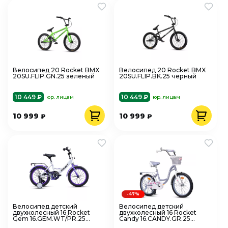
Велосипед 20 Rocket BMX
Велосипед 20 Rocket BMX
20SU.FLIP.GN.25 зеленый
20SU.FLIP.BK.25 черный
10 449 ₽
10 449 ₽
юр. лицам
юр. лицам
10 999
10 999
₽
₽
-47%
Велосипед детский
Велосипед детский
двухколесный 16 Rocket
двухколесный 16 Rocket
Gem 16.GEM.WT/PR.25
Candy 16.CANDY.GR.25
бело-фиолетовый
серый