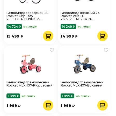
Велосипед городской 28
Велосипед женский 26
Rocket City Lady
Rocket Vela 1.0
28.CITYLADY.19PK.25
26SV.VELA1.17CR.26
розовый
вишневый
14 724 ₽
14 249 ₽
юр. лицам
юр. лицам
15 499
14 999
₽
₽
Велосипед трехколесный
Велосипед трехколесный
Rocket MLX-107-PK розовый
Rocket MLX-107-BL синий
1 899 ₽
1 899 ₽
юр. лицам
юр. лицам
1 999
1 999
₽
₽