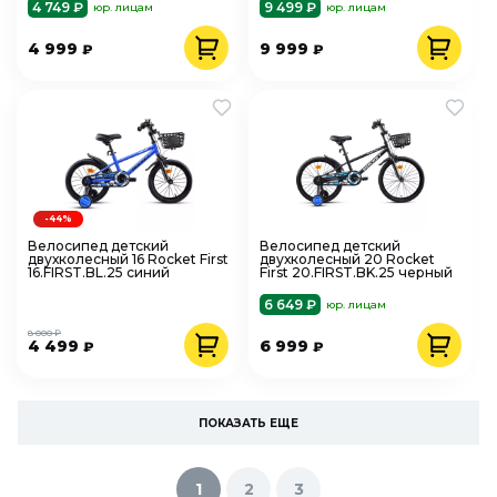
4 749 ₽
9 499 ₽
юр. лицам
юр. лицам
4 999
9 999
₽
₽
-44%
Велосипед детский
Велосипед детский
двухколесный 16 Rocket First
двухколесный 20 Rocket
16.FIRST.BL.25 синий
First 20.FIRST.BK.25 черный
6 649 ₽
юр. лицам
8 000 ₽
4 499
6 999
₽
₽
ПОКАЗАТЬ ЕЩЕ
1
2
3