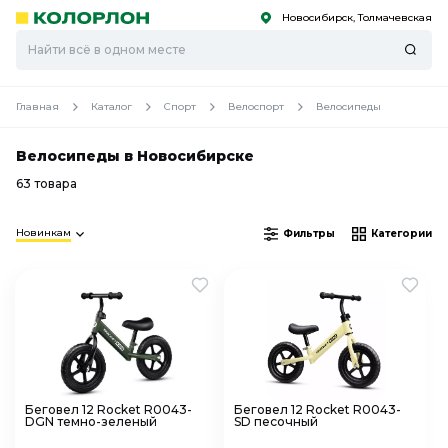
Новосибирск, Толмачевская
С
С
к
к
оро
оро
Главная
Каталог
Спорт
Велоспорт
Велосипеды
Велосипеды в Новосибирске
63 товара
Новинкам
Фильтры
Категории
Беговел 12 Rocket R0043-
Беговел 12 Rocket R0043-
DGN темно-зеленый
SD песочный