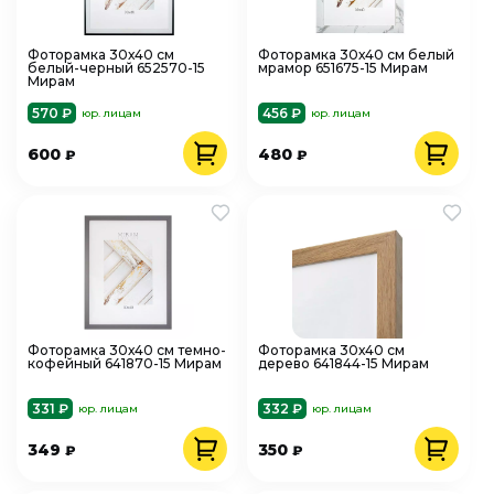
Фоторамка 30х40 см
Фоторамка 30х40 см белый
белый-черный 652570-15
мрамор 651675-15 Мирам
Мирам
570 ₽
456 ₽
юр. лицам
юр. лицам
600
480
₽
₽
Фоторамка 30х40 см темно-
Фоторамка 30х40 см
кофейный 641870-15 Мирам
дерево 641844-15 Мирам
331 ₽
332 ₽
юр. лицам
юр. лицам
349
350
₽
₽