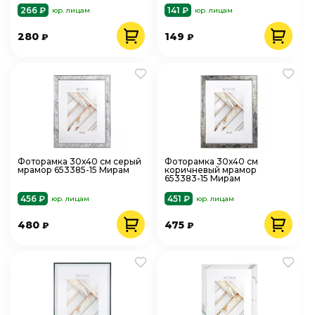
266 ₽
141 ₽
юр. лицам
юр. лицам
280
149
₽
₽
Фоторамка 30х40 см серый
Фоторамка 30х40 см
мрамор 653385-15 Мирам
коричневый мрамор
653383-15 Мирам
456 ₽
451 ₽
юр. лицам
юр. лицам
480
475
₽
₽