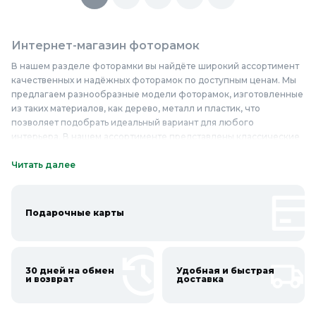
Интернет-магазин фоторамок
В нашем разделе фоторамки вы найдёте широкий ассортимент
качественных и надёжных фоторамок по доступным ценам. Мы
предлагаем разнообразные модели фоторамок, изготовленные
из таких материалов, как дерево, металл и пластик, что
позволяет подобрать идеальный вариант для любого
интерьера. В нашем ассортименте представлены классические
прямоугольные рамки, оригинальные круглые, овальные и
фигурные модели, а также рамки разных размеров — от
Читать далее
компактных до крупноформатных. Качественные фоторамки не
только надёжно защищают фотографии, но и становятся
стильным украшением дома, добавляя уют и индивидуальность
Подарочные карты
вашему пространству. Не упустите возможность купить
фоторамки недорого в нашем интернет-магазине и приобрести
не только практичный, но и эстетически привлекательный
товар. Приобретайте фоторамки в Колорлон и создайте уютную
30 дней на обмен
Удобная и быстрая
атмосферу в вашем доме!
и возврат
доставка
Онлайн каталог фоторамок в Колорлон