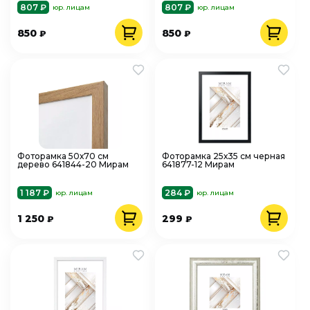
807 ₽
807 ₽
юр. лицам
юр. лицам
850
850
₽
₽
Фоторамка 50х70 см
Фоторамка 25х35 см черная
дерево 641844-20 Мирам
641877-12 Мирам
1 187 ₽
284 ₽
юр. лицам
юр. лицам
1 250
299
₽
₽