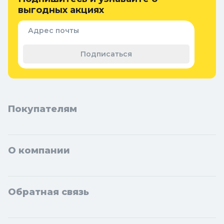
выгодных акциях
инструментов в Колорлон
Интернет-магазин Колорлон предлагает большой выбор
Адрес почты
многофункциональных инструментов по выгодным ценам для
жителей Москвы и городов Московской области: Балашиха,
Подписаться
Подольск, Химки, Мытищи, Королёв, Люберцы, Красногорск,
Одинцово, Домодедово, Электросталь, Коломна, Щёлково,
Серпухов, Долгопрудный, Раменское, Реутов, Жуковский,
Пушкино, Орехово-Зуево, Ногинск, Сергиев Посад, Видное,
Воскресенск, Чехов, Клин, Ивантеевка, Лобня, Дубна, Егорьевск,
Наро-Фоминск, Дмитров, Лыткарино, Павловский Посад,
Покупателям
Ступино, Котельники, Фрязино, Дзержинский, Солнечногорск,
Новосибирска и Новосибирской области: Бердск, Искитим,
Кольцово.
О компании
Обратная связь