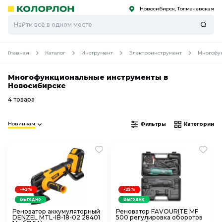
Новосибирск, Толмачевская
С
С
к
к
оро
оро
Главная
Каталог
Инструмент
Электроинструмент
Многофу
Многофункциональные инструменты в
Новосибирске
4 товара
Новинкам
Фильтры
Категории
-42%
-25%
Выгодно
Выгодно
Реноватор аккумуляторный
Реноватор FAVOURITE MF
DENZEL MTL-IB-18-02 28401
500 регулировка оборотов