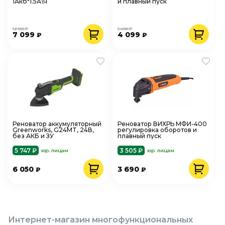
1Акб*1.5А\ч
и плавный пуск
12 185 ₽
5 490 ₽
7 099
4 099
₽
₽
Реноватор аккумуляторный
Реноватор ВИХРЬ МФИ-400
Greenworks, G24MT, 24В,
регулировка оборотов и
без АКБ и ЗУ
плавный пуск
5 747 ₽
3 505 ₽
юр. лицам
юр. лицам
6 050
3 690
₽
₽
Интернет-магазин многофункциональных