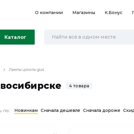
О компании
Магазины
К.Бонус
Каталог
Лампы цоколь gu4
овосибирске
4 товара
Новинкам
Сначала дешевле
Сначала дороже
Ски
 по: