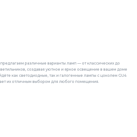
 предлагаем различные варианты ламп — от классических до
ветильников, создавая уютное и яркое освещение в вашем доме
йдёте как светодиодные, так и галогенные лампы с цоколем GU4
ает их отличным выбором для любого помещения.
кой области: Балашиха, Подольск, Химки, Мытищи, Королёв,
вский, Пушкино, Орехово-Зуево, Ногинск, Сергиев Посад,
упино, Котельники, Фрязино, Дзержинский, Солнечногорск,