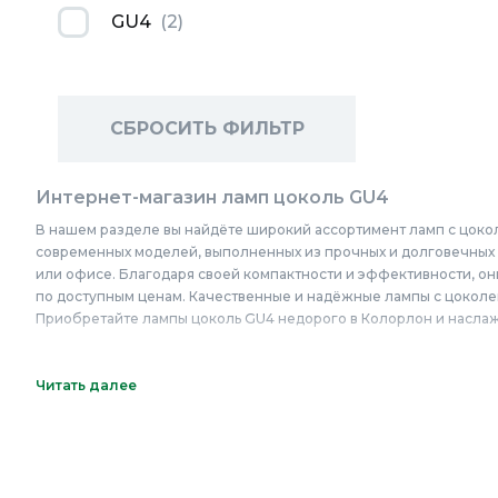
GU4
(
2
)
СБРОСИТЬ ФИЛЬТР
Интернет-магазин ламп цоколь GU4
В нашем разделе вы найдёте широкий ассортимент ламп с цоко
современных моделей, выполненных из прочных и долговечных 
или офисе. Благодаря своей компактности и эффективности, он
по доступным ценам. Качественные и надёжные лампы с цокол
Приобретайте лампы цоколь GU4 недорого в Колорлон и наслаж
Онлайн каталог ламп цоколь GU4 в Колорлон
Читать далее
Интернет-магазин Колорлон предлагает большой выбор ламп цо
Люберцы, Красногорск, Одинцово, Домодедово, Электросталь, К
Видное, Воскресенск, Чехов, Клин, Ивантеевка, Лобня, Дубна, 
Новосибирска и Новосибирской области: Бердск, Искитим, Коль