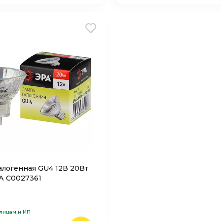
алогенная GU4 12В 20Вт
А C0027361
 лицам и ИП