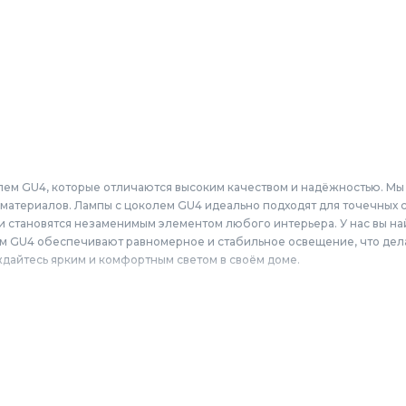
лем GU4, которые отличаются высоким качеством и надёжностью. Мы
материалов. Лампы с цоколем GU4 идеально подходят для точечных с
и становятся незаменимым элементом любого интерьера. У нас вы на
ем GU4 обеспечивают равномерное и стабильное освещение, что дел
дайтесь ярким и комфортным светом в своём доме.
коль GU4 по выгодным ценам для жителей Москвы и городов Московс
оломна, Щёлково, Серпухов, Долгопрудный, Раменское, Реутов, Жуко
Егорьевск, Наро-Фоминск, Дмитров, Лыткарино, Павловский Посад, Ст
цово.