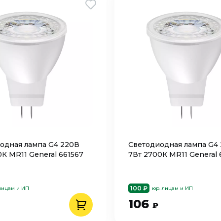
одная лампа G4 220В
Светодиодная лампа G4
0К MR11 General 661567
7Вт 2700К MR11 General 
100 ₽
лицам и ИП
юр. лицам и ИП
106
₽