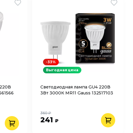
-33%
Выгодная цена
 220В
Светодиодная лампа GU4 220В
661566
3Вт 3000К MR11 Gauss 132517103
360 ₽
241
₽