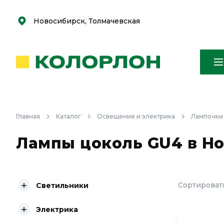
С
С
к
к
оро
оро
Новосибирск, Толмачевская
Главная
Каталог
Освещение и электрика
Лампочки
Лампы цоколь GU4 в Н
Сортировать
Светильники
Электрика