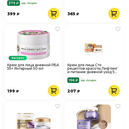
379 ₽
юр. лицам
399
365
₽
₽
Выгодно
Крем для лица дневной РБА
Крем для лица Сто
55+ Янтарный 50 мл
рецептов красоты Лифтинг
и питание дневной уход 50
мл
196 ₽
юр. лицам
199
207
₽
₽