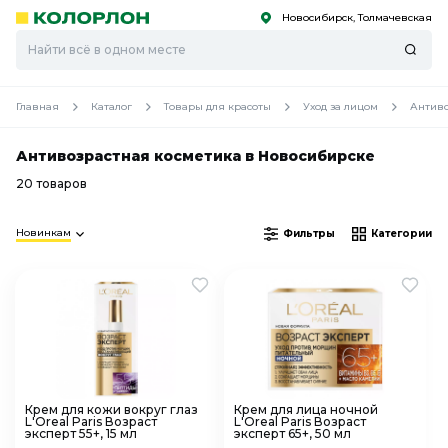
Новосибирск, Толмачевская
С
С
к
к
оро
оро
Главная
Каталог
Товары для красоты
Уход за лицом
Антиво
Антивозрастная косметика в Новосибирске
20 товаров
Новинкам
Фильтры
Категории
Крем для кожи вокруг глаз
Крем для лица ночной
L'Oreal Paris Возраст
L'Oreal Paris Возраст
эксперт 55+, 15 мл
эксперт 65+, 50 мл