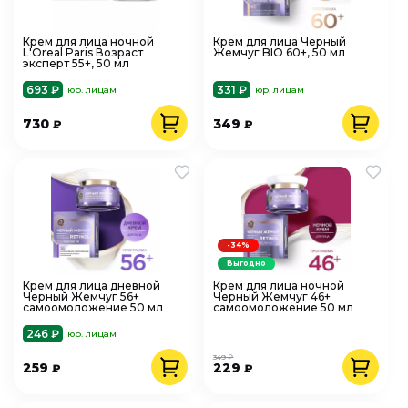
Крем для лица ночной
Крем для лица Черный
L'Oreal Paris Возраст
Жемчуг BIO 60+, 50 мл
эксперт 55+, 50 мл
693 ₽
331 ₽
юр. лицам
юр. лицам
730
349
₽
₽
-34%
Выгодно
Крем для лица дневной
Крем для лица ночной
Черный Жемчуг 56+
Черный Жемчуг 46+
самоомоложение 50 мл
самоомоложение 50 мл
246 ₽
юр. лицам
349 ₽
259
229
₽
₽