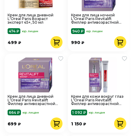
Крем для лица дневной
Крем для лица ночной
L'Oreal Paris Возраст
L'Oreal Paris Revitalift
эксперт 45+, 50 мл
Филлер антивозрастной
уход 50 мл
474 ₽
940 ₽
юр. лицам
юр. лицам
499
990
₽
₽
Крем для лица дневной
Крем для кожи вокруг глаз
L'Oreal Paris Revitalift
L'Oreal Paris Revitalift
Филлер антивозрастной
Филлер антивозрастной
уход 50 мл
уход 15 мл
664 ₽
1 092 ₽
юр. лицам
юр. лицам
699
1 150
₽
₽