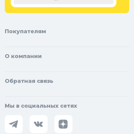
Чехов, Клин, Ивантеевка, Лобня, Дубна, Егорьевск, Наро-
Фоминск, Дмитров, Лыткарино, Павловский Посад, Ступино,
Котельники, Фрязино, Дзержинский, Солнечногорск,
Новосибирска и Новосибирской области: Бердск, Искитим,
Кольцово.
Покупателям
О компании
Обратная связь
Мы в социальных сетях