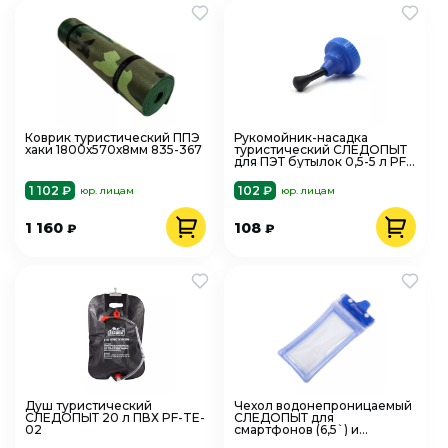
Коврик туристический ППЭ
Рукомойник-насадка
хаки 1800х570х8мм 835-367
туристический СЛЕДОПЫТ
для ПЭТ бутылок 0,5-5 л PF-
WH-02
1 102 ₽
102 ₽
юр. лицам
юр. лицам
1 160
108
₽
₽
Душ туристический
Чехол водонепроницаемый
СЛЕДОПЫТ 20 л ПВХ PF-TE-
СЛЕДОПЫТ для
02
смартфонов (6,5`) и
документов с нашейным