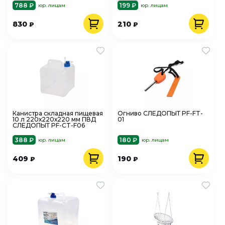
шнуром
788 ₽
199 ₽
юр. лицам
юр. лицам
830
210
₽
₽
Канистра складная пищевая
Огниво СЛЕДОПЫТ PF-FT-
10 л 220х220х220 мм ПВД
01
СЛЕДОПЫТ PF-CT-F06
388 ₽
180 ₽
юр. лицам
юр. лицам
409
190
₽
₽