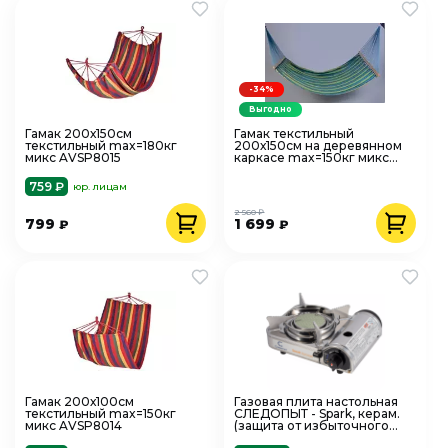
-34%
Выгодно
Гамак 200х150см
Гамак текстильный
текстильный max=180кг
200х150см на деревянном
микс AVSP8015
каркасе max=150кг микс
AVSP8018
759 ₽
юр. лицам
2 560 ₽
799
1 699
₽
₽
Гамак 200х100см
Газовая плита настольная
текстильный max=150кг
СЛЕДОПЫТ - Spark, керам.
микс AVSP8014
(защита от избыточного
давления)