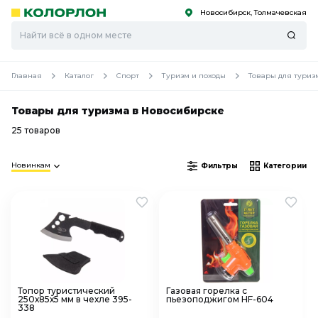
Новосибирск, Толмачевская
С
С
к
к
оро
оро
Главная
Каталог
Спорт
Туризм и походы
Товары для туриз
Товары для туризма в Новосибирске
25 товаров
Новинкам
Фильтры
Категории
Топор туристический
Газовая горелка с
250х85х5 мм в чехле 395-
пьезоподжигом HF-604
338