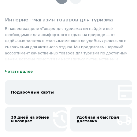
Интернет-магазин товаров для туризма
В нашем разделе «Товары для туризма» вы найдёте всё
необходимое для комфортного отдыха на природе — от
надёжных палаток и спальных мешков до удобных рюкзаков и
снаряжения для активного отдыха. Мы предлагаем широкий
ассортимент качественных товаров для туризма по доступным
ценам, которые помогут вам насладиться путешествием и
сделать его безопасным и комфортным. У нас вы найдёте
палатки из прочных материалов, спальные мешки с отличными
Читать далее
теплоизоляционными свойствами, рюкзаки с эргономичным
дизайном, а также надёжные горелки, фонари и другие
аксессуары. Наши товары для туризма отличаются высоким
Подарочные карты
качеством и долговечностью, что делает их незаменимыми
спутниками в любых походах и путешествиях. Не упустите
возможность приобрести качественные товары для туризма
недорого и сделать свои приключения незабываемыми —
30 дней на обмен
Удобная и быстрая
покупайте в Колорлон!
и возврат
доставка
Онлайн каталог товаров для туризма в