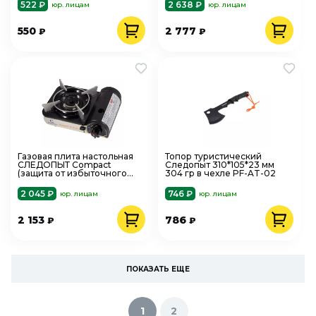
522 ₽
2 638 ₽
юр. лицам
юр. лицам
550
2 777
₽
₽
Газовая плита настольная
Топор туристический
СЛЕДОПЫТ Compact
Следопыт 310*105*23 мм
(защита от избыточного
304 гр в чехле PF-AT-02
давления)
2 045 ₽
746 ₽
юр. лицам
юр. лицам
2 153
786
₽
₽
ПОКАЗАТЬ ЕЩЕ
1
2