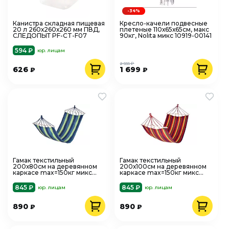
-34%
Канистра складная пищевая
Кресло-качели подвесные
20 л 260х260х260 мм ПВД,
плетеные 110х65х65см, макс
СЛЕДОПЫТ PF-CT-F07
90кг, Nolita микс 10919-00141
594 ₽
юр. лицам
2 555 ₽
626
1 699
₽
₽
Гамак текстильный
Гамак текстильный
200х80см на деревянном
200х100см на деревянном
каркасе max=150кг микс
каркасе max=150кг микс
AVSP8016
AVSP8017
845 ₽
845 ₽
юр. лицам
юр. лицам
890
890
₽
₽