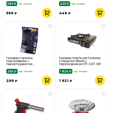
569 ₽
426 ₽
юр. лицам
юр. лицам
599
449
₽
₽
Газовая горелка
Газовая плита настольная
портативная с
Следопыт Black с
пьезоподжигом
переходником PF-GST-N11
заправляемая 707
284 ₽
1 824 ₽
юр. лицам
юр. лицам
299
1 921
₽
₽