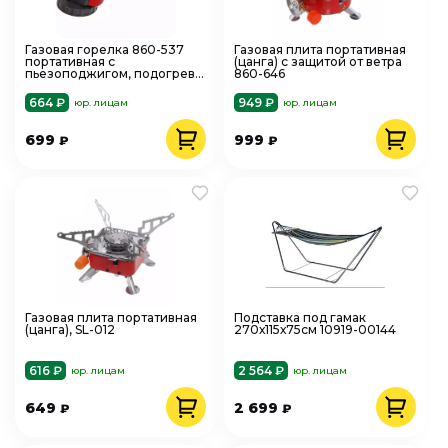
Газовая горелка 860-537
Газовая плита портативная
портативная с
(цанга) с защитой от ветра
пьезоподжигом, подогрев
860-646
топлива M-967C
664 ₽
949 ₽
юр. лицам
юр. лицам
699
999
₽
₽
Газовая плита портативная
Подставка под гамак
(цанга), SL-012
270х115х75см 10919-00144
616 ₽
2 564 ₽
юр. лицам
юр. лицам
649
2 699
₽
₽