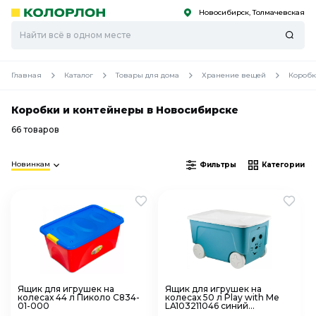
Новосибирск, Толмачевская
С
С
к
к
оро
оро
Главная
Каталог
Товары для дома
Хранение вещей
Коробк
Коробки и контейнеры в Новосибирске
66 товаров
Новинкам
Фильтры
Категории
Ящик для игрушек на
Ящик для игрушек на
колесах 44 л Пиколо С834-
колесах 50 л Play with Me
01-000
LA103211046 синий
колокольчик