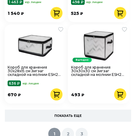
1 463 ₽
498 ₽
юр. лицам
юр. лицам
1 540
525
₽
₽
Выгодно
Короб для хранения
Короб для хранения
30х28х15 см Зигзаг
30х30х30 см Зигзаг
складной на молнии ESH23
складной на молнии ESH23
M серый
SL серый
636 ₽
юр. лицам
670
493
₽
₽
ПОКАЗАТЬ ЕЩЕ
1
2
3