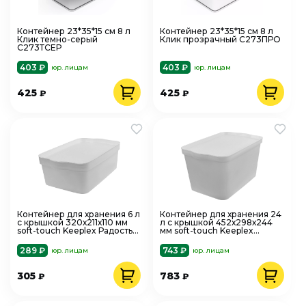
Контейнер 23*35*15 см 8 л
Контейнер 23*35*15 см 8 л
Клик темно-серый
Клик прозрачный С273ПРО
С273ТСЕР
403 ₽
403 ₽
юр. лицам
юр. лицам
425
425
₽
₽
Контейнер для хранения 6 л
Контейнер для хранения 24
с крышкой 320х211х110 мм
л с крышкой 452х298х244
soft-touch Keeplex Радость
мм soft-touch Keeplex
LA512411024 серый
Радость LA512711024 серое
пё
289 ₽
743 ₽
юр. лицам
юр. лицам
305
783
₽
₽