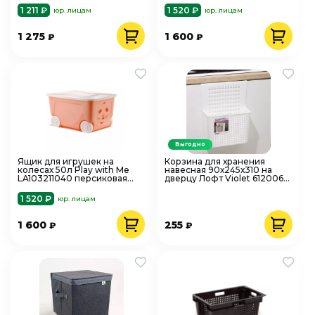
1 211 ₽
1 520 ₽
юр. лицам
юр. лицам
1 275
1 600
₽
₽
Выгодно
Ящик для игрушек на
Корзина для хранения
колесах 50л Play with Me
навесная 90х245х310 на
LA103211040 персиковая
дверцу Лофт Violet 612006
карамель
белый
1 520 ₽
юр. лицам
1 600
255
₽
₽