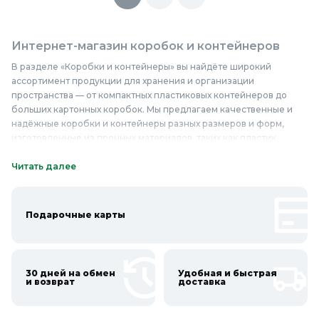
Интернет-магазин коробок и контейнеров
В разделе «Коробки и контейнеры» вы найдёте широкий
ассортимент продукции для хранения и организации
пространства — от компактных пластиковых контейнеров до
больших картонных коробок. Мы предлагаем качественные и
надёжные коробки и контейнеры разных размеров и форм,
изготовленные из прочных материалов, таких как пластик,
картон и металл. Наши товары отличаются высокой прочностью
и долговечностью, они помогут вам эффективно организовать
Читать далее
хранение вещей в доме, на балконе, в гараже или на даче. У нас
вы найдёте коробки и контейнеры для хранения одежды, обуви,
бытовой техники, инструментов и многого другого. Не упустите
Подарочные карты
возможность приобрести качественные коробки и контейнеры
по доступным ценам в Колорлон — создайте порядок и уют в
своём доме уже сегодня!
30 дней на обмен
Удобная и быстрая
Онлайн каталог коробок и контейнеров в
и возврат
доставка
Колорлон