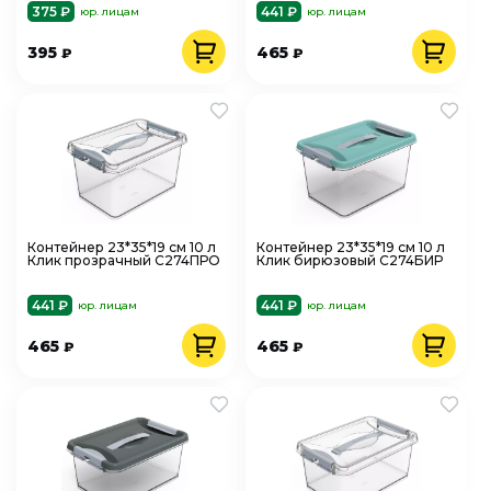
375 ₽
441 ₽
юр. лицам
юр. лицам
395
465
₽
₽
Контейнер 23*35*19 см 10 л
Контейнер 23*35*19 см 10 л
Клик прозрачный С274ПРО
Клик бирюзовый С274БИР
441 ₽
441 ₽
юр. лицам
юр. лицам
465
465
₽
₽