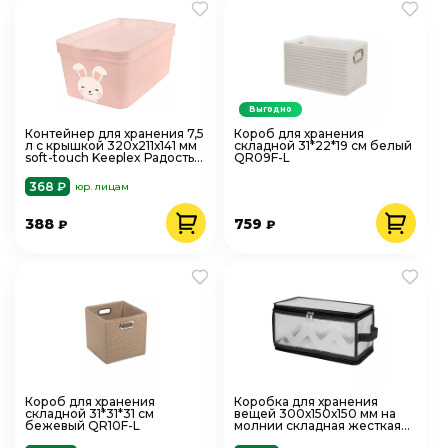
Выгодно
Контейнер для хранения 7,5
Короб для хранения
л с крышкой 320х211х141 мм
складной 31*22*19 см белый
soft-touch Keeplex Радость
QR09F-L
Кролик LA512511032
368 ₽
юр. лицам
388
759
₽
₽
Короб для хранения
Коробка для хранения
складной 31*31*31 см
вещей 300х150х150 мм на
бежевый QR10F-L
молнии складная жесткая
ЗИГЗАГ ESH23 S серый