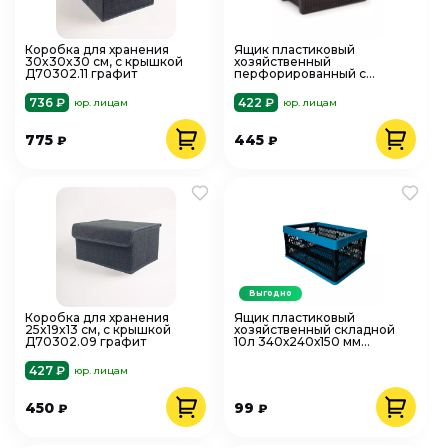
Коробка для хранения
Ящик пластиковый
30x30x30 см, с крышкой
хозяйственный
Д70302.11 графит
перфорированный с
ручками 600х400х200 мм
Эконом Альтернатива
736 ₽
422 ₽
юр. лицам
юр. лицам
М8830
775
445
₽
₽
Выгодно
Коробка для хранения
Ящик пластиковый
25x19x13 см, с крышкой
хозяйственный складной
Д70302.09 графит
10л 340х240х150 мм
сплошное дно МультиПласт
MPG8867
427 ₽
юр. лицам
450
99
₽
₽