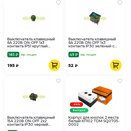
Выключатель клавишный
Выключатель клавишный
6А 220В ON-OFF 1х3
6А 220В ON-OFF 1х3
контакта IP51 круглый
контакта IP30 зеленый с
зеленый с подсветкой
подсветкой REXANT 36-2153
REXANT 36-2597
185 ₽
49 ₽
юр. лицам
юр. лицам
195
52
₽
₽
-64%
Выгодно
Выключатель клавишный
Корпус для кнопок 2 места
15А 220В ON-OFF 2х2
белый КП102 TDM SQ0705-
контакта IP30 черный
0002
REXANT 36-2310