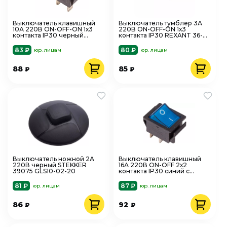
Выключатель клавишный
Выключатель тумблер 3А
10А 220В ON-OFF-ON 1х3
220В ON-OFF-ON 1х3
контакта IP30 черный
контакта IP30 REXANT 36-
REXANT 36-2220
4011
83 ₽
80 ₽
юр. лицам
юр. лицам
88
85
₽
₽
Выключатель ножной 2А
Выключатель клавишный
220В черный STEKKER
16А 220В ON-OFF 2х2
39075 GLS10-02-20
контакта IP30 синий с
подсветкой REXANT 36-2331
81 ₽
87 ₽
юр. лицам
юр. лицам
86
92
₽
₽