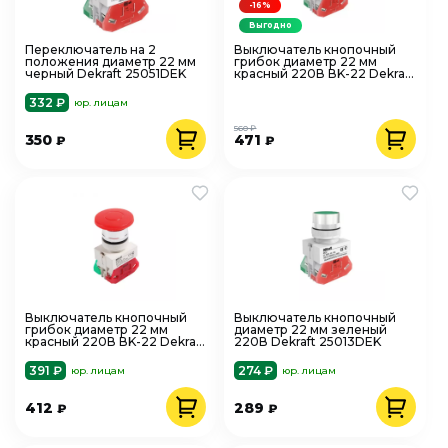
-16%
Выгодно
Переключатель на 2
Выключатель кнопочный
положения диаметр 22 мм
грибок диаметр 22 мм
черный Dekraft 25051DEK
красный 220В ВK-22 Dekraft
25034DEK
332 ₽
юр. лицам
560 ₽
350
471
₽
₽
Выключатель кнопочный
Выключатель кнопочный
грибок диаметр 22 мм
диаметр 22 мм зеленый
красный 220В ВK-22 Dekraft
220В Dekraft 25013DEK
25024DEK
391 ₽
274 ₽
юр. лицам
юр. лицам
412
289
₽
₽