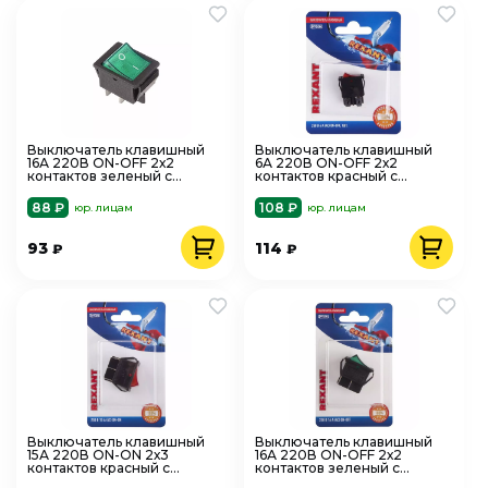
Выключатель клавишный
Выключатель клавишный
16А 220В ON-OFF 2х2
6А 220В ON-OFF 2х2
контактов зеленый с
контактов красный с
подсветкой REXANT 36-
подсветкой REXANT 06-
2332
0300-A
88 ₽
108 ₽
юр. лицам
юр. лицам
93
114
₽
₽
Выключатель клавишный
Выключатель клавишный
15А 220В ON-ON 2х3
16А 220В ON-OFF 2х2
контактов красный с
контактов зеленый с
подсветкой REXANT 06-
подсветкой REXANT 06-