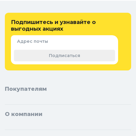
Интернет-магазин Колорлон предлагает большой выбор
кнопок, тумблеров, индикаторов по выгодным ценам для
жителей Москвы и городов Московской области: Балашиха,
Подпишитесь и узнавайте о
Подольск, Химки, Мытищи, Королёв, Люберцы, Красногорск,
выгодных акциях
Одинцово, Домодедово, Электросталь, Коломна, Щёлково,
Серпухов, Долгопрудный, Раменское, Реутов, Жуковский,
Адрес почты
Пушкино, Орехово-Зуево, Ногинск, Сергиев Посад, Видное,
Воскресенск, Чехов, Клин, Ивантеевка, Лобня, Дубна, Егорьевск,
Подписаться
Наро-Фоминск, Дмитров, Лыткарино, Павловский Посад,
Ступино, Котельники, Фрязино, Дзержинский, Солнечногорск,
Новосибирска и Новосибирской области: Бердск, Искитим,
Кольцово.
Покупателям
О компании