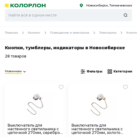
Новосибирск, Толмачевская
С
С
к
к
оро
оро
Главная
Каталог
Освещение и электрика
Электрика
Кнопк
Кнопки, тумблеры, индикаторы в Новосибирске
28 товаров
Новинкам
Фильтры
Категории
Выключатель для
Выключатель для
настенного светильника с
настенного светильника с
цепочкой 270мм, серебро
цепочкой 270мм, золото
REXANT 32-0101
REXANT 32-0102