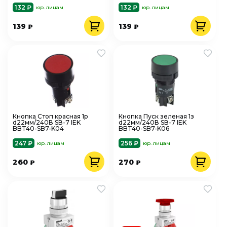
132 ₽
132 ₽
юр. лицам
юр. лицам
139
139
₽
₽
Кнопка Стоп красная 1р
Кнопка Пуск зеленая 1з
d22мм/240В SВ-7 IEK
d22мм/240В SВ-7 IEK
BBT40-SB7-K04
BBT40-SB7-K06
247 ₽
256 ₽
юр. лицам
юр. лицам
260
270
₽
₽