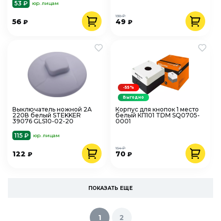
53 ₽
юр. лицам
138 ₽
56
49
₽
₽
-55%
Выгодно
Выключатель ножной 2А
Корпус для кнопок 1 место
220В белый STEKKER
белый КП101 TDM SQ0705-
39076 GLS10-02-20
0001
115 ₽
юр. лицам
154 ₽
122
70
₽
₽
ПОКАЗАТЬ ЕЩЕ
1
2