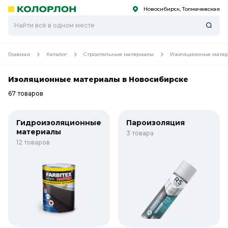
Новосибирск, Толмачевская
С
С
к
к
оро
оро
Главная
Каталог
Строительные материалы
Изоляционные мате
Изоляционные материалы в Новосибирске
67 товаров
Гидроизоляционные
Пароизоляция
материалы
3 товара
12 товаров