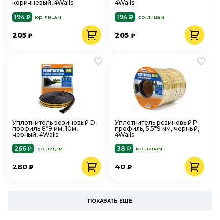
коричневый, 4Walls
4Walls
194 ₽
194 ₽
юр. лицам
юр. лицам
205
205
₽
₽
Уплотнитель резиновый D-
Уплотнитель резиновый P-
профиль 8*9 мм, 10м,
профиль, 5,5*9 мм, черный,
черный, 4Walls
4Walls
266 ₽
38 ₽
юр. лицам
юр. лицам
280
40
₽
₽
ПОКАЗАТЬ ЕЩЕ