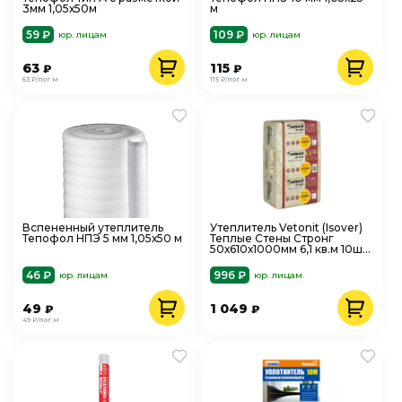
3мм 1,05х50м
м
59 ₽
109 ₽
юр. лицам
юр. лицам
63
115
₽
₽
63 ₽/пог.м
115 ₽/пог.м
Вспененный утеплитель
Утеплитель Vetonit (Isover)
Тепофол НПЭ 5 мм 1,05х50 м
Теплые Стены Стронг
50х610х1000мм 6,1 кв.м 10шт/
уп
46 ₽
996 ₽
юр. лицам
юр. лицам
49
1 049
₽
₽
49 ₽/пог.м