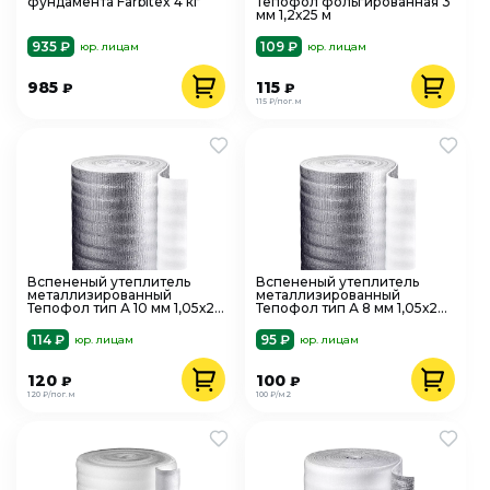
фундамента Farbitex 4 кг
Тепофол фольгированная 3
мм 1,2х25 м
935 ₽
109 ₽
юр. лицам
юр. лицам
985
115
₽
₽
115 ₽/пог.м
Вспененый утеплитель
Вспененый утеплитель
металлизированный
металлизированный
Тепофол тип А 10 мм 1,05х25
Тепофол тип А 8 мм 1,05х25
м
м
114 ₽
95 ₽
юр. лицам
юр. лицам
120
100
₽
₽
120 ₽/пог.м
100 ₽/м2