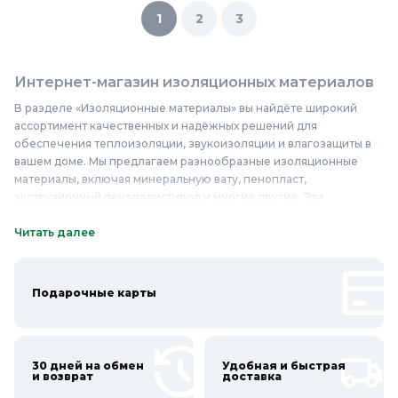
1
2
3
Интернет-магазин изоляционных материалов
В разделе «Изоляционные материалы» вы найдёте широкий
ассортимент качественных и надёжных решений для
обеспечения теплоизоляции, звукоизоляции и влагозащиты в
вашем доме. Мы предлагаем разнообразные изоляционные
материалы, включая минеральную вату, пенопласт,
экструзионный пенополистирол и многие другие. Эти
материалы отличаются высокими эксплуатационными
характеристиками, долговечностью и простотой монтажа.
Читать далее
Изоляционные материалы из нашего ассортимента
применяются при ремонте и строительстве для утепления стен,
крыш, полов и перегородок, а также для снижения уровня шума
Подарочные карты
в помещениях. Приобретая изоляционные материалы в нашем
магазине, вы получаете не только качественный продукт по
доступной цене, но и профессиональную консультацию по их
выбору и применению. Купить изоляционные материалы
30 дней на обмен
Удобная и быстрая
недорого и с гарантией качества можно прямо сейчас!
и возврат
доставка