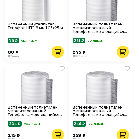
Вспененный утеплитель
Вспененный полиэтилен
Тепофол НПЭ 8 мм 1,05х25 м
метализированный
Тепофол самоклеющийся
тип С 10 мм 1х25 м
76 ₽
261 ₽
юр. лицам
юр. лицам
80
275
₽
₽
80 ₽/пог.м
275 ₽/пог.м
Вспененный полиэтилен
Вспененный полиэтилен
метализированный
метализированный
Тепофол самоклеющийся
Тепофол самоклеющийся
тип С 3мм 1х25 м
тип С 8 мм 1х25 м
204 ₽
246 ₽
юр. лицам
юр. лицам
215
259
₽
₽