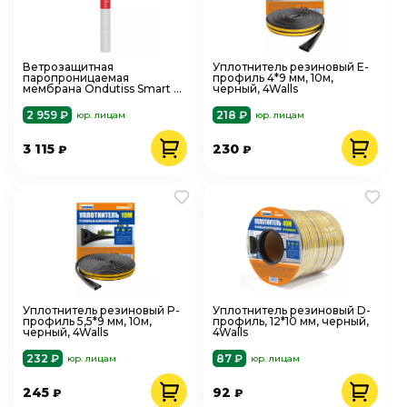
Ветрозащитная
Уплотнитель резиновый E-
паропроницаемая
профиль 4*9 мм, 10м,
мембрана Ondutiss Smart А
черный, 4Walls
70 кв.м
2 959 ₽
218 ₽
юр. лицам
юр. лицам
3 115
230
₽
₽
Уплотнитель резиновый P-
Уплотнитель резиновый D-
профиль 5,5*9 мм, 10м,
профиль, 12*10 мм, черный,
черный, 4Walls
4Walls
232 ₽
87 ₽
юр. лицам
юр. лицам
245
92
₽
₽