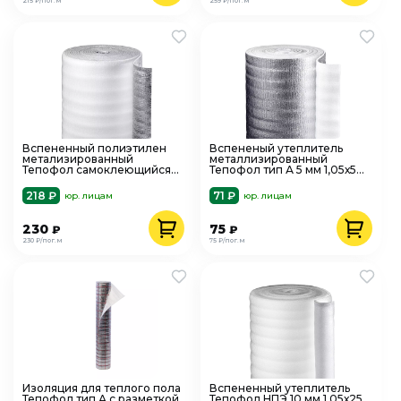
215 ₽/пог.м
259 ₽/пог.м
Вспененный полиэтилен
Вспененый утеплитель
метализированный
металлизированный
Тепофол самоклеющийся
Тепофол тип А 5 мм 1,05х50
тип С 5 мм 1х25 м
м
218 ₽
71 ₽
юр. лицам
юр. лицам
230
75
₽
₽
230 ₽/пог.м
75 ₽/пог.м
Изоляция для теплого пола
Вспененный утеплитель
Тепофол тип А с разметкой
Тепофол НПЭ 10 мм 1,05х25