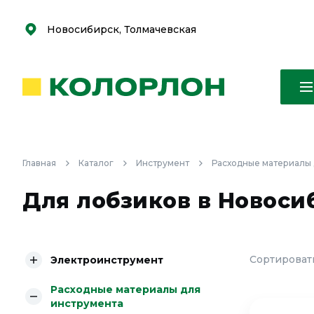
С
С
к
к
оро
оро
Новосибирск, Толмачевская
Главная
Каталог
Инструмент
Расходные материалы 
Для лобзиков в Новоси
Сортировать
Электроинструмент
Расходные материалы для
инструмента