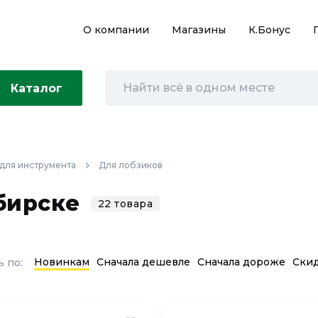
О компании
Магазины
К.Бонус
Каталог
для инструмента
Для лобзиков
бирске
22 товара
Новинкам
Сначала дешевле
Сначала дороже
Ски
 по: