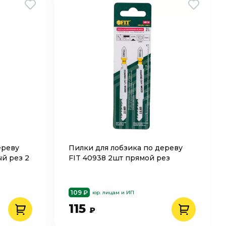
ереву
Пилки для лобзика по дереву
й рез 2
FIT 40938 2шт прямой рез
109 ₽
юр. лицам и ИП
115
₽