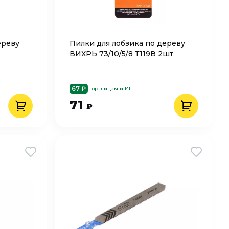
ереву
Пилки для лобзика по дереву
ВИХРЬ 73/10/5/8 Т119В 2шт
67 ₽
юр. лицам и ИП
71
₽