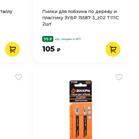
таллу
Пилки для лобзика по дереву и
пластику ЗУБР 15587-3_z02 T111C
2шт
99 ₽
юр. лицам и ИП
105
₽