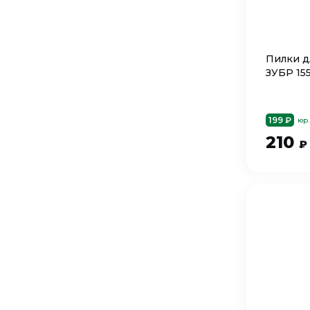
Пилки д
ЗУБР 15
199 ₽
юр.
210
₽