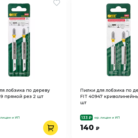
ля лобзика по дереву
Пилки для лобзика по д
49 прямой рез 2 шт
FIT 40947 криволинейны
шт
133 ₽
 лицам и ИП
юр. лицам и ИП
140
₽