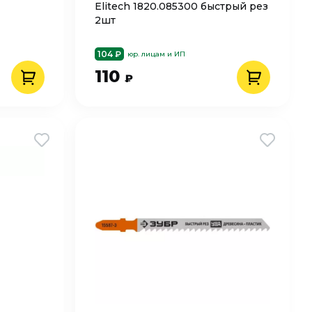
Elitech 1820.085300 быстрый рез
2шт
104 ₽
юр. лицам и ИП
110
₽