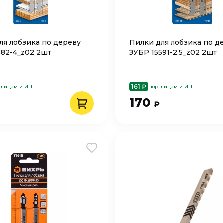
ля лобзика по дереву
Пилки для лобзика по д
582-4_z02 2шт
ЗУБР 15591-2.5_z02 2шт
161 ₽
 лицам и ИП
юр. лицам и ИП
170
₽