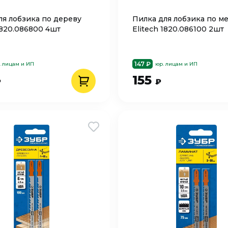
ля лобзика по дереву
Пилка для лобзика по ме
1820.086800 4шт
Elitech 1820.086100 2шт
147 ₽
. лицам и ИП
юр. лицам и ИП
155
₽
₽