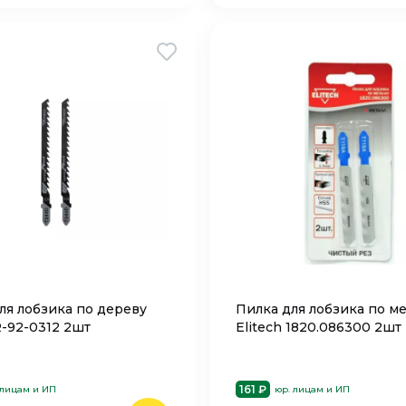
ля лобзика по дереву
Пилка для лобзика по ме
R-92-0312 2шт
Elitech 1820.086300 2шт
161 ₽
 лицам и ИП
юр. лицам и ИП