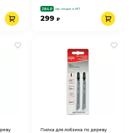
284 ₽
юр. лицам и ИП
299
₽
ереву
Пилка для лобзика по дереву