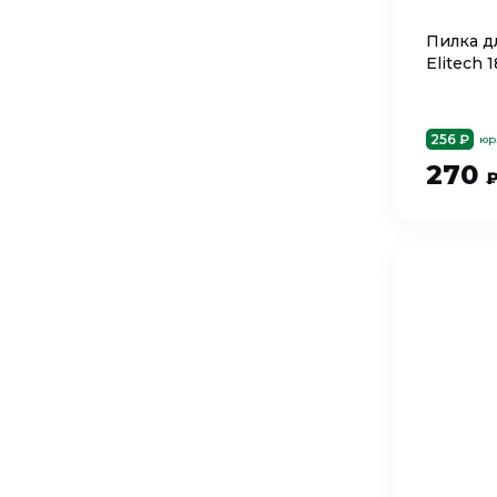
Пилка д
Elitech 
256 ₽
юр
270