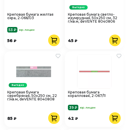
Выгодно
Креповая бумага желтая
Креповая бумага светло-
охра, 2-066/03
изумрудная, 50x250 см, 32
г/кв.м, deVENTE 8040806
53 ₽
юр. лицам
56
45
₽
₽
Выгодно
Креповая бумага
Креповая бумага
серебряная, 50x250 см, 22
коралловая, 2-067/11
г/кв.м, deVENTE 8040808
39 ₽
юр. лицам
85
42
₽
₽