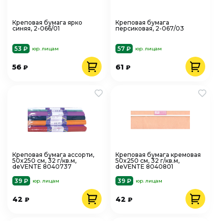
Креповая бумага ярко
Креповая бумага
синяя, 2-066/01
персиковая, 2-067/03
53 ₽
57 ₽
юр. лицам
юр. лицам
56
61
₽
₽
Креповая бумага ассорти,
Креповая бумага кремовая
50x250 см, 32 г/кв.м,
50x250 см, 32 г/кв.м,
deVENTE 8040737
deVENTE 8040801
39 ₽
39 ₽
юр. лицам
юр. лицам
42
42
₽
₽