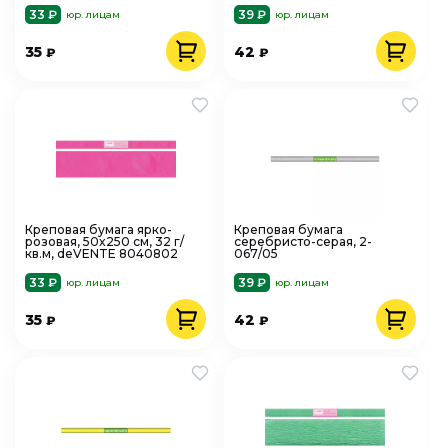
33 ₽
39 ₽
юр. лицам
юр. лицам
35
42
₽
₽
Креповая бумага ярко-
Креповая бумага
розовая, 50x250 см, 32 г/
серебристо-серая, 2-
кв.м, deVENTE 8040802
067/05
33 ₽
39 ₽
юр. лицам
юр. лицам
35
42
₽
₽