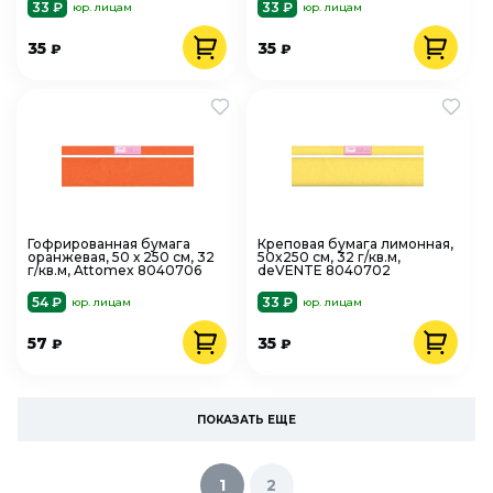
33 ₽
33 ₽
юр. лицам
юр. лицам
35
35
₽
₽
Гофрированная бумага
Креповая бумага лимонная,
оранжевая, 50 х 250 см, 32
50x250 см, 32 г/кв.м,
г/кв.м, Attomex 8040706
deVENTE 8040702
54 ₽
33 ₽
юр. лицам
юр. лицам
57
35
₽
₽
ПОКАЗАТЬ ЕЩЕ
1
2