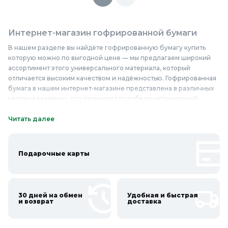
Интернет-магазин гофрированной бумаги
В нашем разделе вы найдёте гофрированную бумагу купить
которую можно по выгодной цене — мы предлагаем широкий
ассортимент этого универсального материала, который
отличается высоким качеством и надёжностью. Гофрированная
бумага в нашем интернет-магазине представлена в различных
цветах и размерах, что позволяет подобрать оптимальный
вариант для любых задач. Она изготавливается из прочного и
долговечного материала, который обеспечивает её
Читать далее
устойчивость к механическим повреждениям и воздействию
внешних факторов. Этот материал широко используется для
упаковки товаров, создания декоративных элементов, а также в
Подарочные карты
рукоделии и творчестве. Качественные и надёжные материалы,
такие как гофрированная бумага, пользуются спросом
благодаря своей универсальности и практичности. Если вы
ищете гофрированную бумагу недорого, то наш интернет-
30 дней на обмен
Удобная и быстрая
магазин предлагает вам выгодные цены и широкий выбор
и возврат
доставка
продукции. Приобретайте гофрированную бумагу в Колорлон и
наслаждайтесь её преимуществами!