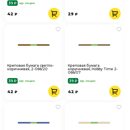
39 ₽
юр. лицам
42
29
₽
₽
Креповая бумага светло-
Креповая бумага
коричневая, 2-066/20
коричневая, Hobby Time 2-
066/07
39 ₽
39 ₽
юр. лицам
юр. лицам
42
42
₽
₽