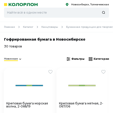
Новосибирск, Толмачевская
С
С
к
к
оро
оро
Главная
Каталог
Канцтовары
Бумажная продукция для творчес
Гофрированная бумага в Новосибирске
30 товаров
Новинкам
Фильтры
Категории
Креповая бумага морская
Креповая бумага мятная, 2-
волна, 2-066/19
067/06