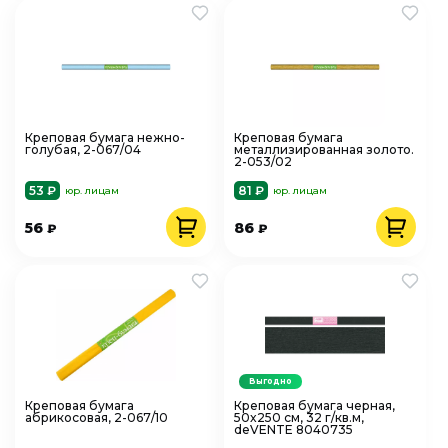
Креповая бумага нежно-
Креповая бумага
голубая, 2-067/04
металлизированная золото.
2-053/02
53 ₽
81 ₽
юр. лицам
юр. лицам
56
86
₽
₽
Выгодно
Креповая бумага
Креповая бумага черная,
абрикосовая, 2-067/10
50x250 см, 32 г/кв.м,
deVENTE 8040735