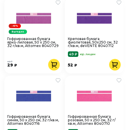
-41%
Выгодно
Гофрированная бумага
Креповая бумага
ярко-лиловая, 50 х 250 см,
фиолетовая, 50x250 см, 32
32 г/кв.м, Attomex 8040729
г/кв.м, deVENTE 8040712
49 ₽
юр. лицам
49 ₽
29
52
₽
₽
Гофрированная бумага
Гофрированная бумага
синяя, 50 х 250 см, 32 г/кв.м,
розовая, 50 х 250 см, 32 г/
Attomex 8040716
кв.м, Attomex 8040710