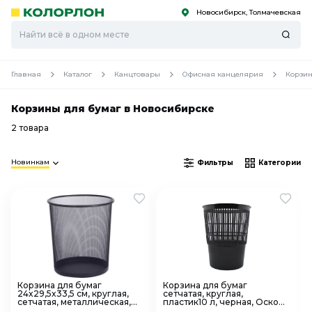
Новосибирск, Толмачевская
С
С
к
к
оро
оро
Главная
Каталог
Канцтовары
Офисная канцелярия
Корзин
Корзины для бумаг в Новосибирске
2 товара
Новинкам
Фильтры
Категории
Корзина для бумаг
Корзина для бумаг
24x29,5x33,5 см, круглая,
сетчатая, круглая,
сетчатая, металлическая,
пластик10 л, черная, Оскол-
черная deVENTE 4106100
Пласт 229585