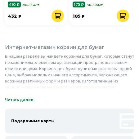
410 ₽
175 ₽
юр. лицам
юр. лицам
432
185
₽
₽
Интернет-магазин корзин для бумаг
В нашем разделе вы найдёте корзины для бумаг, которые станут
незаменимым элементом организации пространства в вашем
офисе или дома. Корзины для бумаг купить можно по выгодной
цене, выбрав модель из нашего ассортимента, включающего
корзины различных форм и размеров, изготовленные из
качественных и надёжных материалов, таких как металл,
пластик или текстиль. Качественные корзины для бумаг
отличаются прочностью, долговечностью и стильным дизайном,
Читать далее
который гармонично впишется в любой интерьер. Надёжные
корзины для бумаг обеспечивают удобство хранения и
утилизации бумажных отходов, а также способствуют
Подарочные карты
поддержанию порядка и чистоты на рабочем месте или дома.
Корзины для бумаг недорого — это отличное решение для тех,
кто ценит практичность и функциональность. Приобретайте