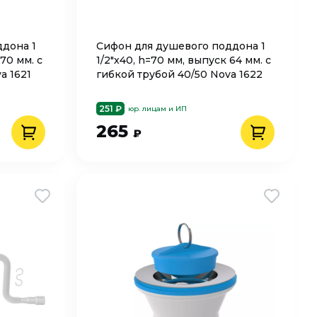
дона 1
Сифон для душевого поддона 1
70 мм. с
1/2"х40, h=70 мм, выпуск 64 мм. с
a 1621
гибкой трубой 40/50 Nova 1622
251 ₽
юр. лицам и ИП
265
₽