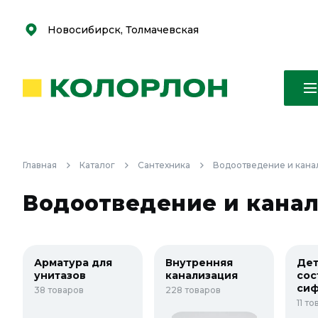
С
С
к
к
оро
оро
Новосибирск, Толмачевская
Главная
Каталог
Сантехника
Водоотведение и кана
Водоотведение и канал
Арматура для
Внутренняя
Дет
унитазов
канализация
сос
си
38 товаров
228 товаров
11 т