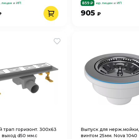
859 ₽
. лицам и ИП
юр. лицам и ИП
905
₽
₽
 трап горизонт. 300х63
Выпуск для нерж.мойки, 3
, выход d50 мм.с
винтом 25мм. Nova 1040