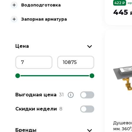
422 ₽
юр
Водоподготовка
445
Запорная арматура
Цена
Выгодная цена
31
Скидки недели
8
Душевой
мм. 360⁰
Бренды