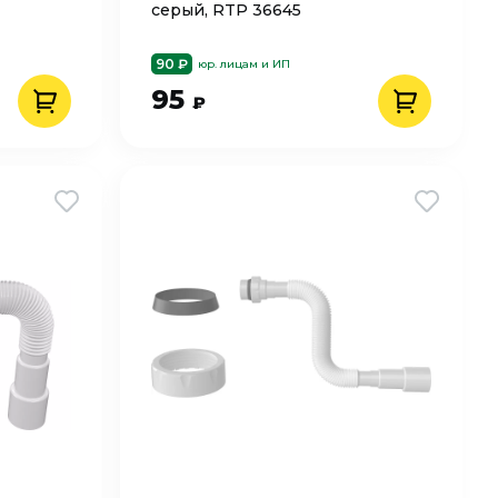
серый, RTP 36645
90 ₽
юр. лицам и ИП
95
₽