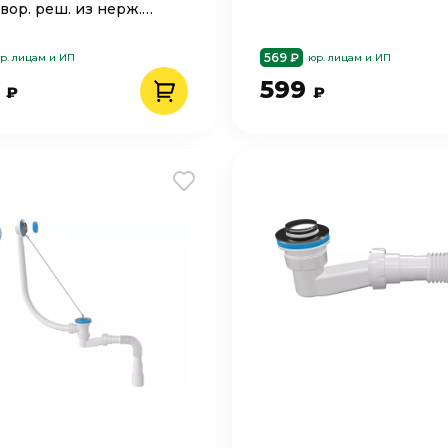
вор. реш. из нерж.
ova 5630
569 ₽
р. лицам и ИП
юр. лицам и ИП
0
599
₽
₽