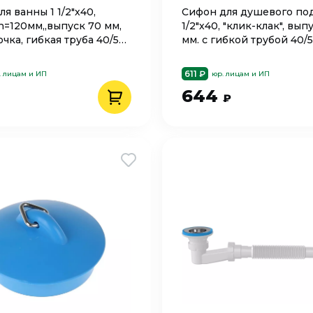
я ванны 1 1/2"х40,
Сифон для душевого под
h=120мм,,выпуск 70 мм,
1/2"х40, "клик-клак", вып
чка, гибкая труба 40/50
мм. с гибкой трубой 40/
24
1650
611 ₽
. лицам и ИП
юр. лицам и ИП
644
₽