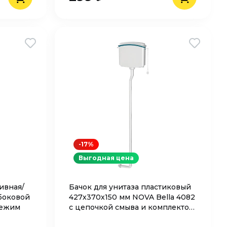
-17%
Выгодная цена
ивная/
Бачок для унитаза пластиковый
 боковой
427х370х150 мм NOVA Bella 4082
режим
с цепочкой смыва и комплектом
труб 5 шт.