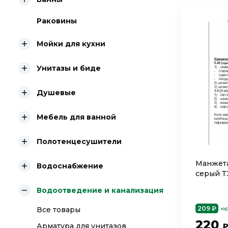
Раковины
Мойки для кухни
Унитазы и биде
Душевые
Мебель для ванной
Полотенцесушители
Манжета
Водоснабжение
серый Т
Водоотведение и канализация
209 ₽
Все товары
юр
220
Арматура для унитазов