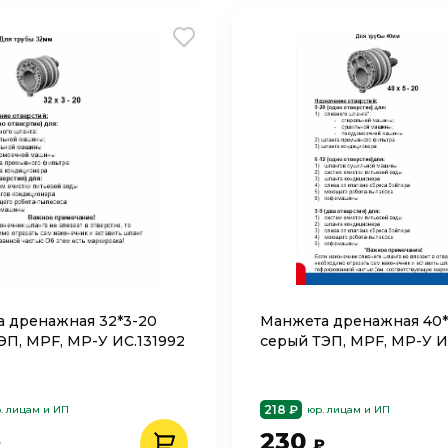
 дренажная 32*3-20
Манжета дренажная 40*
ЭП, MPF, МР-У ИС.131992
серый ТЭП, MPF, МР-У И
218 ₽
. лицам и ИП
юр. лицам и ИП
230
₽
₽