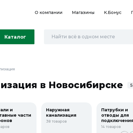
О компании
Магазины
К.Бонус
Каталог
лизация
изация в Новосибирске
5
али и
Наружная
Патрубки и
тавные части
канализация
отводы для
фонов
подключени
38 товаров
стиральных
оваров
14 товаров
машин