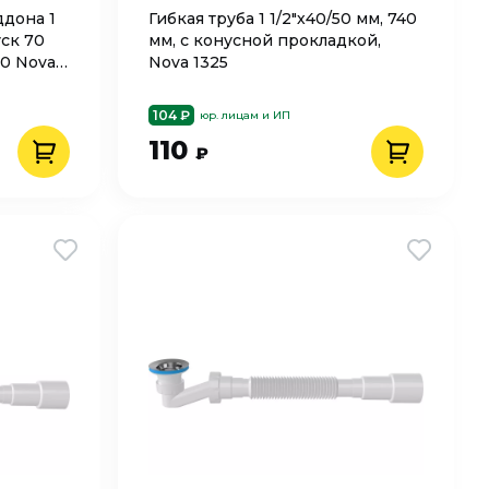
дона 1
Гибкая труба 1 1/2"х40/50 мм, 740
уск 70
мм, с конусной прокладкой,
50 Nova
Nova 1325
104 ₽
юр. лицам и ИП
110
₽