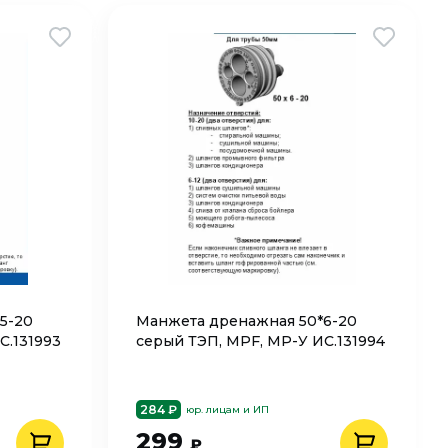
5-20
Манжета дренажная 50*6-20
С.131993
серый ТЭП, MPF, МР-У ИС.131994
284 ₽
юр. лицам и ИП
299
₽