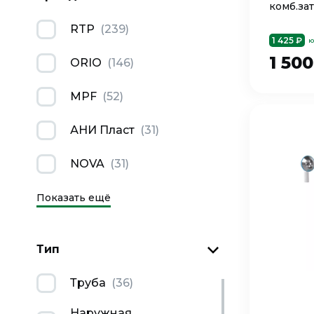
комб.зат
стали,N
RTP
(
239
)
1 425 ₽
ю
1 50
ORIO
(
146
)
MPF
(
52
)
АНИ Пласт
(
31
)
NOVA
(
31
)
Показать ещё
Тип
Труба
(
36
)
Наружная