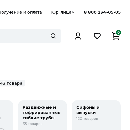
Получение и оплата
Юр. лицам
8 800 234-05-05
0
43 товара
Раздвижные и
Сифоны и
гофрированные
выпуски
я
гибкие трубы
120 товаров
35 товаров