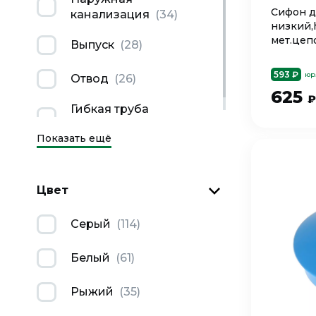
Сифон дл
канализация
(
34
)
низкий,
мет.цепо
Выпуск
(
28
)
Nova 15
593 ₽
юр
Отвод
(
26
)
625
₽
Гибкая труба
раздвижная
(
22
)
Показать ещё
Цвет
Серый
(
114
)
Белый
(
61
)
Рыжий
(
35
)