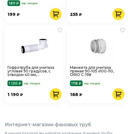
189 ₽
юр. лицам
199
255
₽
₽
Гофротруба для унитаза
Манжета для унитаза
угловая 90 градусов, с
прямая 90-105 х100-110,
отводом 40 мм,
ORIO С-198
армированная ORIO С-494
1 130 ₽
178 ₽
юр. лицам
юр. лицам
1 190
188
₽
₽
Интернет-магазин фановых труб
В нашем разделе вы найдёте надёжные фановые трубы