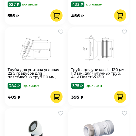
527 ₽
433 ₽
юр. лицам
юр. лицам
555
456
₽
₽
Труба для унитаза угловая
Труба для унитаза L=120 мм,
22,5 градусов для
110 мм, для чугунных труб,
пластиковых труб 110 мм,
АНИ Пласт W1218
АНИ Пласт W2220
384 ₽
375 ₽
юр. лицам
юр. лицам
405
395
₽
₽