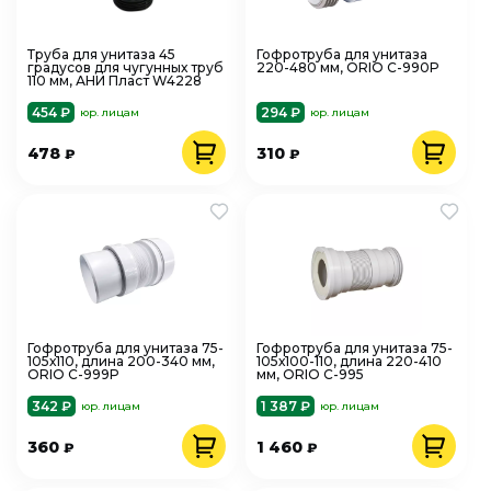
Труба для унитаза 45
Гофротруба для унитаза
градусов для чугунных труб
220-480 мм, ORIO С-990Р
110 мм, АНИ Пласт W4228
454 ₽
294 ₽
юр. лицам
юр. лицам
478
310
₽
₽
Гофротруба для унитаза 75-
Гофротруба для унитаза 75-
105х110, длина 200-340 мм,
105х100-110, длина 220-410
ORIO С-999Р
мм, ORIO С-995
342 ₽
1 387 ₽
юр. лицам
юр. лицам
360
1 460
₽
₽