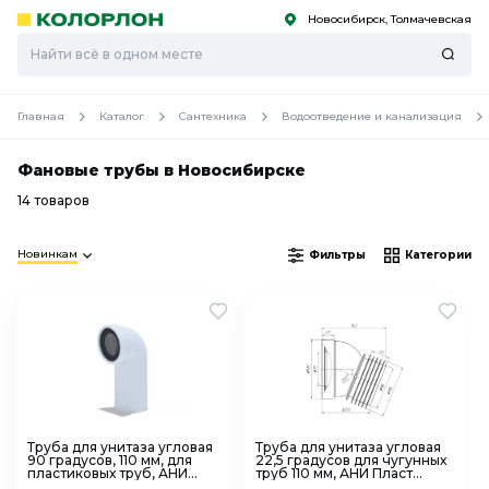
Новосибирск, Толмачевская
С
С
к
к
оро
оро
Главная
Каталог
Сантехника
Водоотведение и канализация
Фановые трубы в Новосибирске
14 товаров
Новинкам
Фильтры
Категории
Труба для унитаза угловая
Труба для унитаза угловая
90 градусов, 110 мм, для
22,5 градусов для чугунных
пластиковых труб, АНИ
труб 110 мм, АНИ Пласт
Пласт W9220
W2228