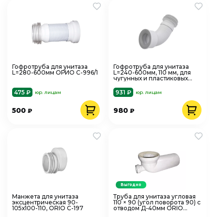
Гофротруба для унитаза
Гофротруба для унитаза
L=280-600мм ОРИО С-996/1
L=240-600мм, 110 мм, для
чугунных и пластиковых
труб, Alca Plast A97
475 ₽
931 ₽
юр. лицам
юр. лицам
500
980
₽
₽
Выгодно
Манжета для унитаза
Труба для унитаза угловая
эксцентрическая 90-
110 × 90 (угол поворота 90) с
105х100-110, ORIO С-197
отводом Д-40мм ORIO
С-4910