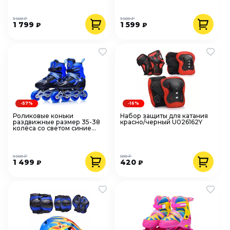
3 500 ₽
3 500 ₽
1 799
1 599
₽
₽
-57%
-16%
Роликовые коньки
Набор защиты для катания
раздвижные размер 35-38
красно/черный U026162Y
колёса со светом синие
U001746Y
3 500 ₽
500 ₽
1 499
420
₽
₽