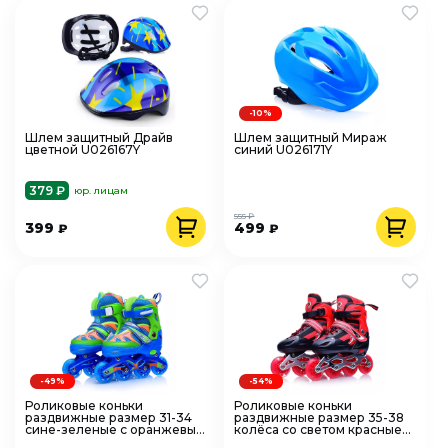
-10%
Шлем защитный Драйв
Шлем защитный Мираж
цветной U026167Y
синий U026171Y
379 ₽
юр. лицам
555 ₽
399
499
₽
₽
-49%
-54%
Роликовые коньки
Роликовые коньки
раздвижные размер 31-34
раздвижные размер 35-38
сине-зеленые с оранжевым
колёса со светом красные
U001755Y
U001746Y