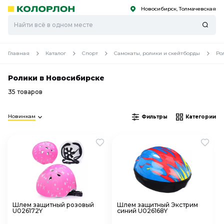
Новосибирск, Толмачевская
С
С
к
к
оро
оро
Главная
Каталог
Спорт
Самокаты, ролики и скейтборды
Ро
Ролики в Новосибирске
35 товаров
Новинкам
Фильтры
Категории
Шлем защитный розовый
Шлем защитный Экстрим
U026172Y
синий U026168Y