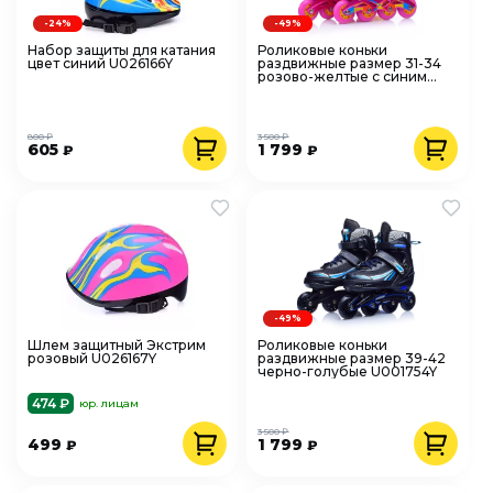
-24%
-49%
Набор защиты для катания
Роликовые коньки
цвет синий U026166Y
раздвижные размер 31-34
розово-желтые с синим
U001755Y
800 ₽
3 500 ₽
605
1 799
₽
₽
-49%
Шлем защитный Экстрим
Роликовые коньки
розовый U026167Y
раздвижные размер 39-42
черно-голубые U001754Y
474 ₽
юр. лицам
3 500 ₽
499
1 799
₽
₽