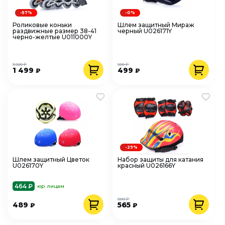
-57%
-0%
Роликовые коньки
Шлем защитный Мираж
раздвижные размер 38-41
черный U026171Y
черно-желтые U011000Y
3 500 ₽
500 ₽
1 499
499
₽
₽
-29%
Шлем защитный Цветок
Набор защиты для катания
U026170Y
красный U026166Y
464 ₽
юр. лицам
800 ₽
489
565
₽
₽