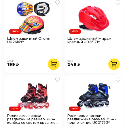
-50%
-55%
Шлем защитный Огонь
Шлем защитный Мираж
U026169Y
красный U026171Y
400 ₽
555 ₽
199
249
₽
₽
-71%
-51%
Роликовые коньки
Роликовые коньки
раздвижные размер 31-34
раздвижные размер 39-42
колёса со светом красные
черно-синие U001753Y
U001749Y