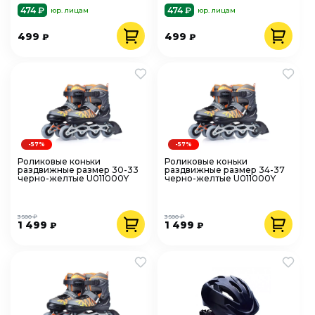
474 ₽
474 ₽
юр. лицам
юр. лицам
499
499
₽
₽
-57%
-57%
Роликовые коньки
Роликовые коньки
раздвижные размер 30-33
раздвижные размер 34-37
черно-желтые U011000Y
черно-желтые U011000Y
3 500 ₽
3 500 ₽
1 499
1 499
₽
₽