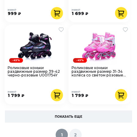
3 500 ₽
3 500 ₽
999
1 699
₽
₽
-49%
-49%
Роликовые коньки
Роликовые коньки
раздвижные размер 39-42
раздвижные размер 31-34
черно-розовые U001754Y
колёса со светом розовые
U001745Y
3 500 ₽
3 500 ₽
1 799
1 799
₽
₽
ПОКАЗАТЬ ЕЩЕ
1
2