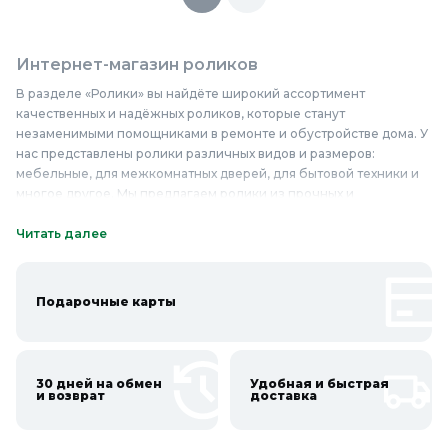
Интернет-магазин роликов
В разделе «Ролики» вы найдёте широкий ассортимент
качественных и надёжных роликов, которые станут
незаменимыми помощниками в ремонте и обустройстве дома. У
нас представлены ролики различных видов и размеров:
мебельные, для межкомнатных дверей, для бытовой техники и
многое другое. Мы предлагаем ролики из прочных и
долговечных материалов, таких как металл, пластик и резина,
которые обеспечивают плавное и бесшумное движение. Наши
Читать далее
ролики отличаются высоким качеством изготовления и
надёжностью, что гарантирует их долгий срок службы.
Благодаря разнообразию моделей и размеров, вы легко
Подарочные карты
подберёте подходящие ролики для любых задач — от установки
мебельных фасадов до монтажа систем хранения. Не упустите
возможность приобрести качественные ролики по доступным
ценам в нашем интернет-магазине. Покупайте ролики у нас и
30 дней на обмен
Удобная и быстрая
наслаждайтесь удобством и функциональностью вашего дома!
и возврат
доставка
Онлайн каталог роликов в Колорлон