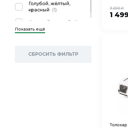
Голубой, жёлтый,
3 200 ₽
красный
(
1
)
1 49
Красный, желтый
(
1
)
Показать ещё
СБРОСИТЬ ФИЛЬТР
Толокар