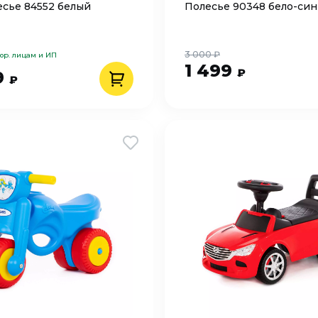
сье 84552 белый
Полесье 90348 бело-си
3 000 ₽
юр. лицам и ИП
1 499
₽
9
₽