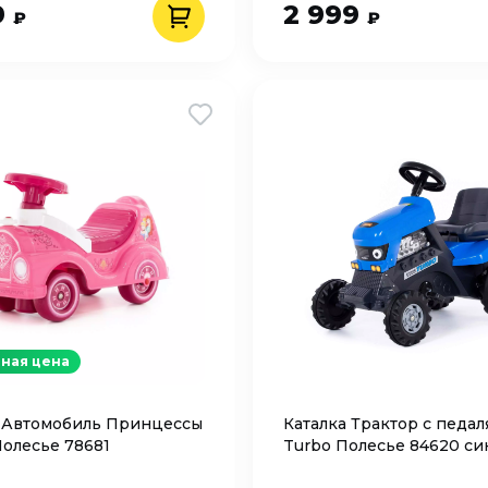
9
2 999
₽
₽
ная цена
 Автомобиль Принцессы
Каталка Трактор с педа
Полесье 78681
Turbo Полесье 84620 с