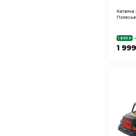
Каталка
Полесье
1 899 ₽
ю
1 99