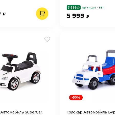
5 699 ₽
юр. лицам и ИП
9
₽
5 999
₽
-50%
 Автомобиль SuperCar
Толокар Автомобиль Бу