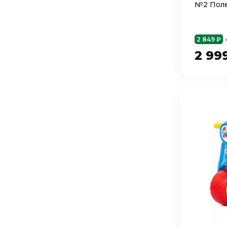
№2 Поле
2 849 ₽
2 99