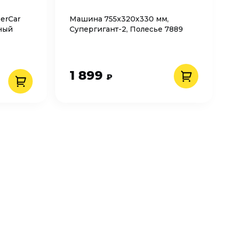
erCar
Машина 755х320х330 мм,
ный
Супергигант-2, Полесье 7889
1 899
₽