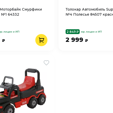
 Моторбайк Смурфики
Толокар Автомобиль Sup
 №1 64332
№4 Полесье 84507 крас
2 849 ₽
р. лицам и ИП
юр. лицам и ИП
9
2 999
₽
₽