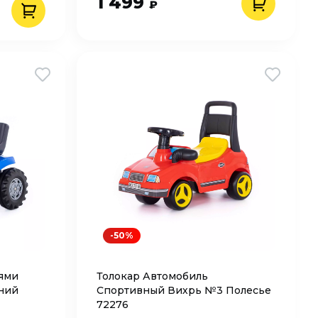
1 499
₽
-50%
лями
Толокар Автомобиль
иний
Спортивный Вихрь №3 Полесье
72276