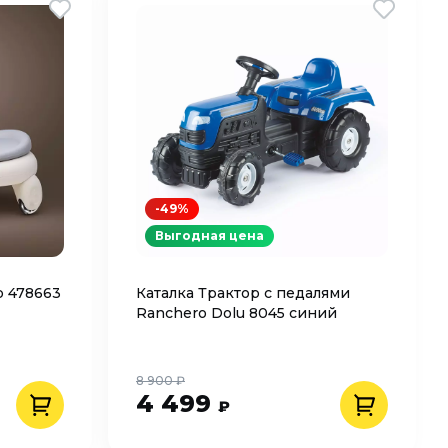
-49%
Выгодная цена
р 478663
Каталка Трактор с педалями
Ranchero Dolu 8045 синий
8 900 ₽
4 499
₽