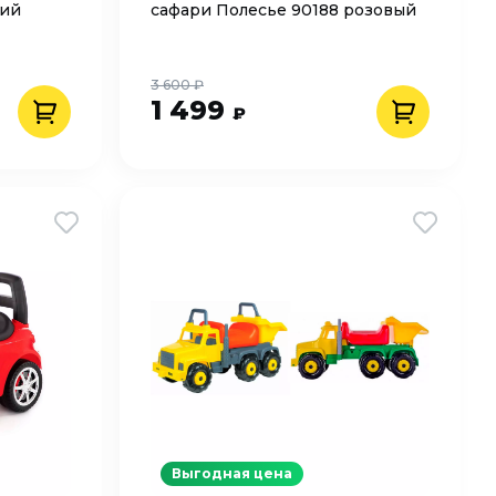
ний
сафари Полесье 90188 розовый
3 600 ₽
1 499
₽
Выгодная цена