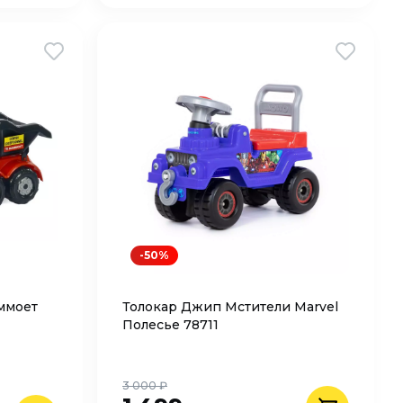
-50%
ммоет
Толокар Джип Мстители Marvel
Полесье 78711
3 000 ₽