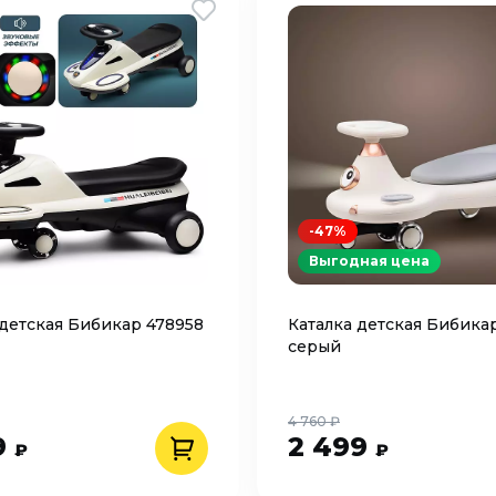
-47%
Выгодная цена
 детская Бибикар 478958
Каталка детская Бибика
серый
4 760 ₽
9
2 499
₽
₽