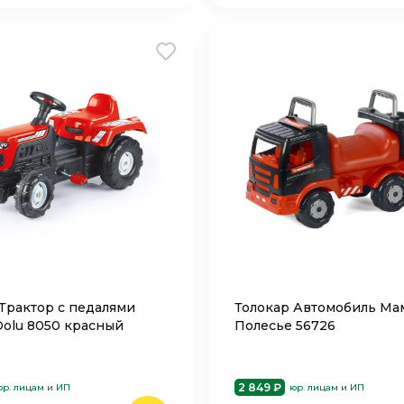
 Трактор с педалями
Толокар Автомобиль Mа
Dolu 8050 красный
Полесье 56726
2 849 ₽
юр. лицам и ИП
юр. лицам и ИП