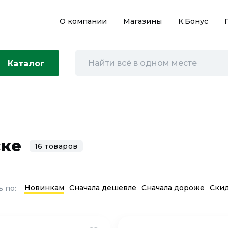
О компании
Магазины
К.Бонус
Каталог
ске
16 товаров
Новинкам
Сначала дешевле
Сначала дороже
Ски
 по: