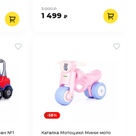
3 000 ₽
1 499
₽
-58%
ран №1
Каталка Мотоцикл Мини-мото