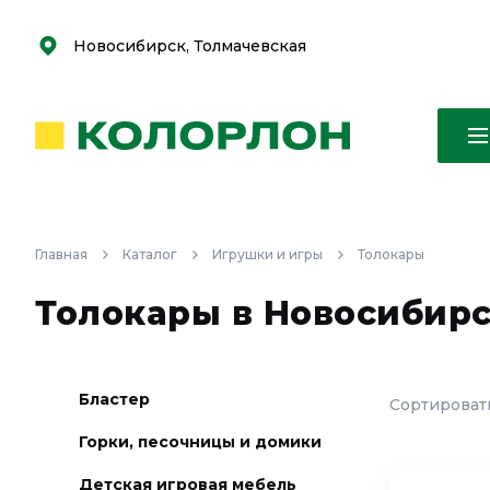
С
С
к
к
оро
оро
Новосибирск, Толмачевская
Главная
Каталог
Игрушки и игры
Толокары
Толокары в Новосибир
Бластер
Сортировать
Горки, песочницы и домики
Детская игровая мебель