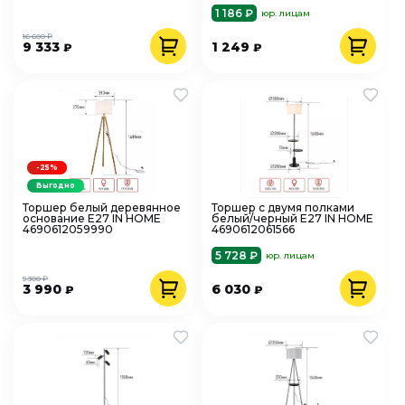
1 186 ₽
юр. лицам
16 600 ₽
9 333
1 249
₽
₽
-25%
Выгодно
Торшер белый деревянное
Торшер с двумя полками
основание Е27 IN HOME
белый/черный Е27 IN HOME
4690612059990
4690612061566
5 728 ₽
юр. лицам
5 300 ₽
3 990
6 030
₽
₽