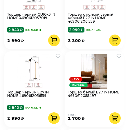
Торшер черный GU10х3 IN
Торшер с полкой серый/
HOME 4690612057019
черный Е27 IN HOME
4690612061559
2 840 ₽
2 090 ₽
юр. лицам
юр. лицам
2 990
2 200
₽
₽
-39%
Выгодно
Торшер черный Е27 IN
Торшер белый Е27 IN HOME
HOME 4690612056159
4690612055497
2 840 ₽
юр. лицам
4 450 ₽
2 990
2 700
₽
₽