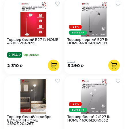
-38%
Выгодно
Торшер белый Е27 IN HOME
Торшер черный Е27 IN
4690612042695
HOME 4690612049199
2 194 ₽
юр. лицам
5 305 ₽
2 310
3 290
₽
₽
-26%
Выгодно
Торшер белый/серебро
Торшер белый 2хЕ27 IN
Е27+Е14 IN HOME
HOME 4690612049632
4690612042671