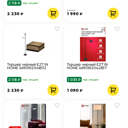
2 118 ₽
юр. лицам
2 700 ₽
2 230
1 990
₽
₽
Торшер черный Е27 IN
Торшер черный Е27 IN
HOME 4690612048512
HOME 4690612042657
2 118 ₽
1 035 ₽
юр. лицам
юр. лицам
2 230
1 090
₽
₽