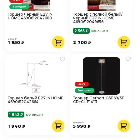
-24%
Выгодно
Торшер черный Е27 IN
Торшер с полкой белый/
HOME 4690612042688
черный Е27 IN HOME
4690612049656
2 565 ₽
юр. лицам
2 550 ₽
1 950
2 700
₽
₽
-64%
Выгодно
Торшер белый Е27 IN HOME
Торшер Gerhort G51169/3F
4690612042664
CR+CL Е14*3
1 843 ₽
юр. лицам
16 600 ₽
1 940
5 990
₽
₽