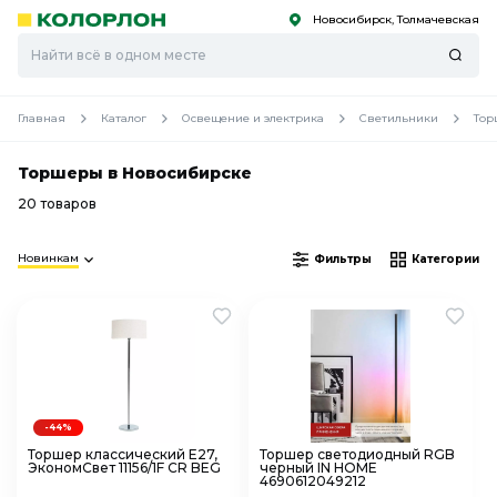
Новосибирск, Толмачевская
С
С
к
к
оро
оро
Главная
Каталог
Освещение и электрика
Светильники
Тор
Торшеры в Новосибирске
20 товаров
Новинкам
Фильтры
Категории
-44%
Торшер классический Е27,
Торшер светодиодный RGB
ЭкономСвет 11156/1F CR BEG
черный IN HOME
4690612049212