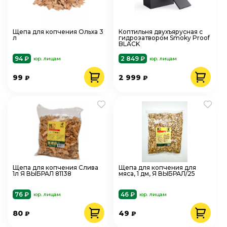
Щепа для копчения Ольха 3
Коптильня двухъярусная с
л
гидрозатвором Smoky Proof
BLACK
94 ₽
2 849 ₽
юр. лицам
юр. лицам
99
2 999
₽
₽
Щепа для копчения Слива
Щепа для копчения для
1л Я ВЫБРАЛ 81138
мяса, 1 дм, Я ВЫБРАЛ/25
76 ₽
46 ₽
юр. лицам
юр. лицам
80
49
₽
₽