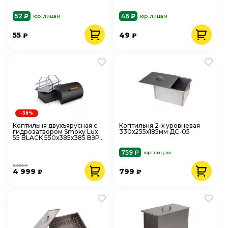
52 ₽
46 ₽
юр. лицам
юр. лицам
55
49
₽
₽
-38%
Коптильня двухъярусная с
Коптильня 2-х уровневая
гидрозатвором Smoky Lux
330х255х185мм ДС-05
55 BLACK 550х385х385 ВЗР
2265-1
759 ₽
юр. лицам
8 000 ₽
4 999
799
₽
₽