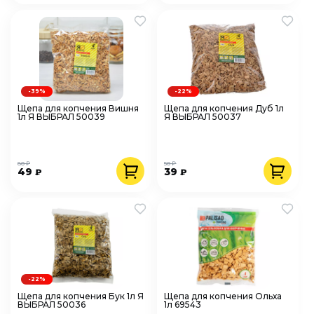
-39%
-22%
Щепа для копчения Вишня
Щепа для копчения Дуб 1л
1л Я ВЫБРАЛ 50039
Я ВЫБРАЛ 50037
80 ₽
50 ₽
49
39
₽
₽
-22%
Щепа для копчения Бук 1л Я
Щепа для копчения Ольха
ВЫБРАЛ 50036
1л 69543