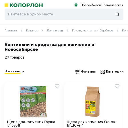
Новосибирск, Толмачевская
С
С
к
к
оро
оро
Главная
Каталог
Дача и сад
Грили, мангалы и барбекю
Коп
Коптильни и средства для копчения в
Новосибирске
27 товаров
Новинкам
Фильтры
Категории
Щепа для копчения Груша
Щепа для копчения Ольха
1л 69511
1л ДС-414