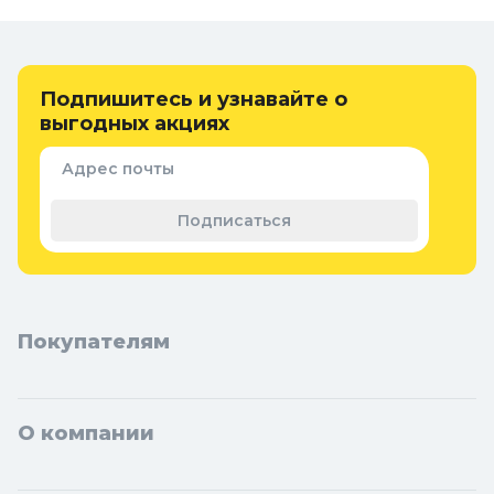
копчения в Колорлон
Интернет-магазин Колорлон предлагает большой выбор
коптилен и средств для копчения по выгодным ценам для
жителей Москвы и городов Московской области: Балашиха,
Подпишитесь и узнавайте о
Подольск, Химки, Мытищи, Королёв, Люберцы, Красногорск,
выгодных акциях
Одинцово, Домодедово, Электросталь, Коломна, Щёлково,
Серпухов, Долгопрудный, Раменское, Реутов, Жуковский,
Адрес почты
Пушкино, Орехово-Зуево, Ногинск, Сергиев Посад, Видное,
Воскресенск, Чехов, Клин, Ивантеевка, Лобня, Дубна, Егорьевск,
Подписаться
Наро-Фоминск, Дмитров, Лыткарино, Павловский Посад,
Ступино, Котельники, Фрязино, Дзержинский, Солнечногорск,
Новосибирска и Новосибирской области: Бердск, Искитим,
Кольцово.
Покупателям
О компании