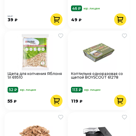
46 ₽
юр. лицам
50 ₽
39
49
₽
₽
Щепа для копчения Яблоня
Коптильня одноразовая со
1л 69510
щепой BOYSCOUT 61278
52 ₽
113 ₽
юр. лицам
юр. лицам
55
119
₽
₽