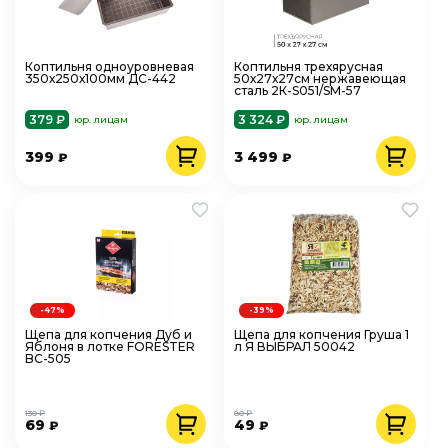
Коптильня одноуровневая
Коптильня трехярусная
350х250х100мм ДС-442
50х27х27см нержавеющая
сталь 2К-S051/SM-57
379 ₽
3 324 ₽
юр. лицам
юр. лицам
399
3 499
₽
₽
-47%
-39%
Щепа для копчения Дуб и
Щепа для копчения Груша 1
Яблоня в лотке FORESTER
л Я ВЫБРАЛ 50042
BC-505
130 ₽
80 ₽
69
49
₽
₽