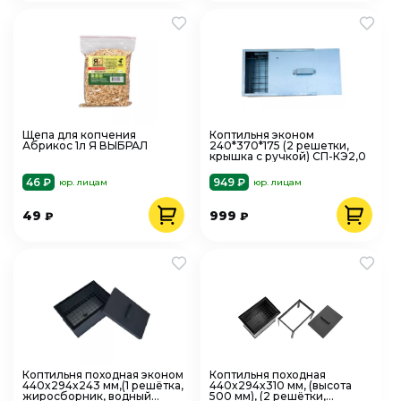
Щепа для копчения
Коптильня эконом
Абрикос 1л Я ВЫБРАЛ
240*370*175 (2 решетки,
крышка с ручкой) СП-КЭ2,0
46 ₽
949 ₽
юр. лицам
юр. лицам
49
999
₽
₽
Коптильня походная эконом
Коптильня походная
440x294x243 мм,(1 решётка,
440x294x310 мм, (высота
жиросборник, водный
500 мм), (2 решётки,