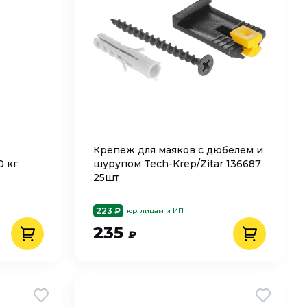
Крепеж для маяков с дюбелем и
0 кг
шурупом Tech-Krep/Zitar 136687
25шт
223 ₽
юр. лицам и ИП
235
₽