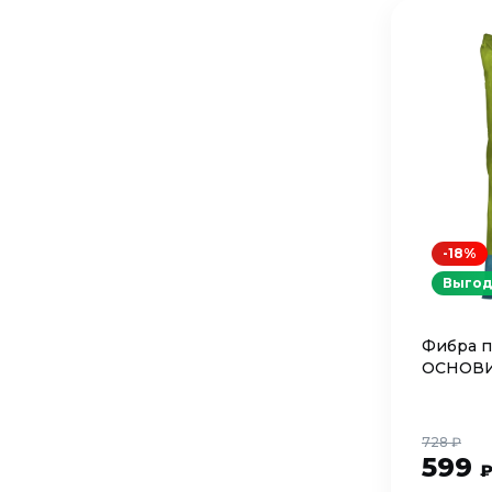
-18%
Выгод
Фибра п
ОСНОВИ
728 ₽
599