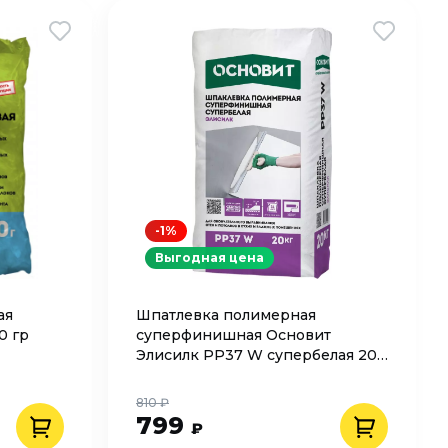
-1%
Выгодная цена
ая
Шпатлевка полимерная
0 гр
суперфинишная Основит
Элисилк PP37 W супербелая 20
кг
810 ₽
799
₽