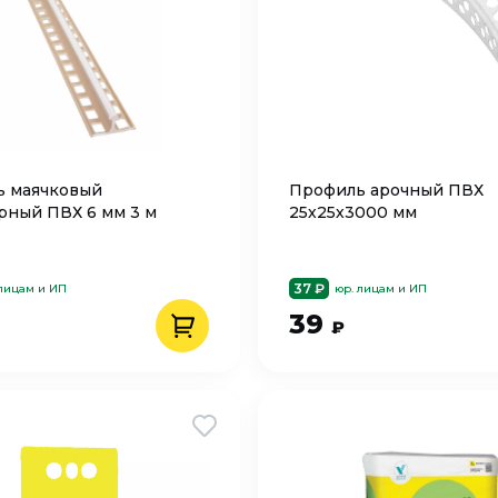
ь маячковый
Профиль арочный ПВХ
рный ПВХ 6 мм 3 м
25х25х3000 мм
37 ₽
 лицам и ИП
юр. лицам и ИП
39
₽