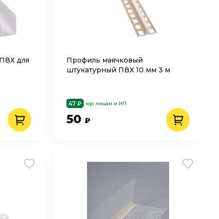
ПВХ для
Профиль маячковый
штукатурный ПВХ 10 мм 3 м
47 ₽
юр. лицам и ИП
50
₽