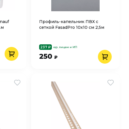
nauf
Профиль-капельник ПВХ с
.м
сеткой FasadPro 10х10 см 2,5м
237 ₽
юр. лицам и ИП
250
₽