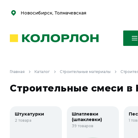
С
С
к
к
оро
оро
Новосибирск, Толмачевская
Главная
Каталог
Строительные материалы
Строите
Строительные смеси в
Штукатурки
Шпатлевки
Пес
(шпаклевки)
2 товара
1 то
39 товаров