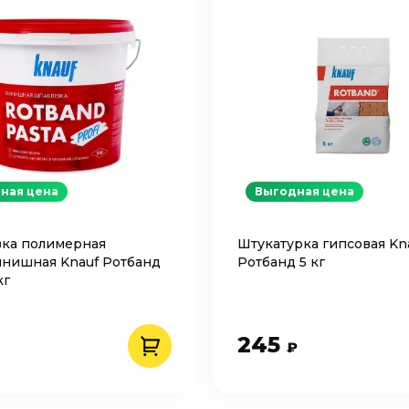
ная цена
Выгодная цена
ка полимерная
Штукатурка гипсовая Kn
нишная Knauf Ротбанд
Ротбанд 5 кг
кг
245
₽