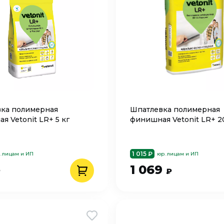
ка полимерная
Шпатлевка полимерная
я Vetonit LR+ 5 кг
финишная Vetonit LR+ 2
1 015 ₽
. лицам и ИП
юр. лицам и ИП
1 069
₽
₽