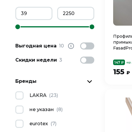
Профил
примык
Выгодная цена
10
FasadPro
Скидки недели
3
147 ₽
юр.
155
₽
Бренды
LAKRA
(
23
)
не указан
(
8
)
eurotex
(
7
)