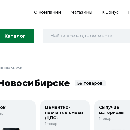
О компании
Магазины
К.Бонус
Каталог
льные смеси
 Новосибирске
59 товаров
ок
Цементно-
Сыпучие
песчаные смеси
материалы
вар
(ЦПС)
1 товар
1 товар