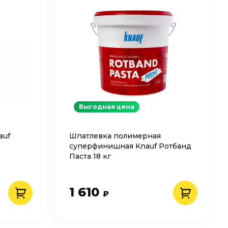
Выгодная цена
auf
Шпатлевка полимерная
суперфинишная Knauf Ротбанд
Паста 18 кг
1 610
₽