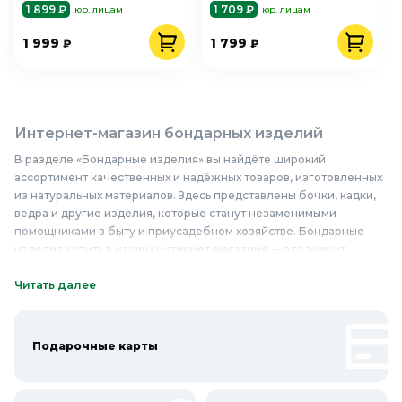
1 899 ₽
1 709 ₽
юр. лицам
юр. лицам
1 999
1 799
₽
₽
Интернет-магазин бондарных изделий
В разделе «Бондарные изделия» вы найдёте широкий
ассортимент качественных и надёжных товаров, изготовленных
из натуральных материалов. Здесь представлены бочки, кадки,
ведра и другие изделия, которые станут незаменимыми
помощниками в быту и приусадебном хозяйстве. Бондарные
изделия купить в нашем интернет-магазине — это значит
приобрести продукцию, которая отличается высоким качеством
и долговечностью. Мы предлагаем бондарные изделия по
Читать далее
доступным ценам, благодаря чему каждый может позволить
себе приобрести надёжные и практичные вещи для дома и
сада. Наши изделия изготовлены из экологически чистых
Подарочные карты
материалов, что гарантирует их безопасность и долговечность.
Приобретайте качественные бондарные изделия в Колорлон и
наслаждайтесь их преимуществами в повседневной жизни.