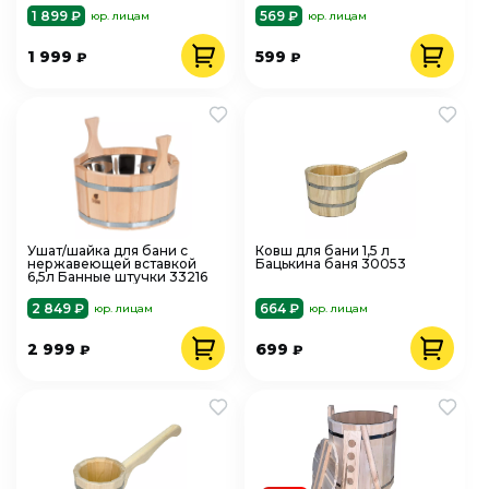
1 899 ₽
569 ₽
юр. лицам
юр. лицам
1 999
599
₽
₽
Ушат/шайка для бани с
Ковш для бани 1,5 л
нержавеющей вставкой
Бацькина баня 30053
6,5л Банные штучки 33216
2 849 ₽
664 ₽
юр. лицам
юр. лицам
2 999
699
₽
₽