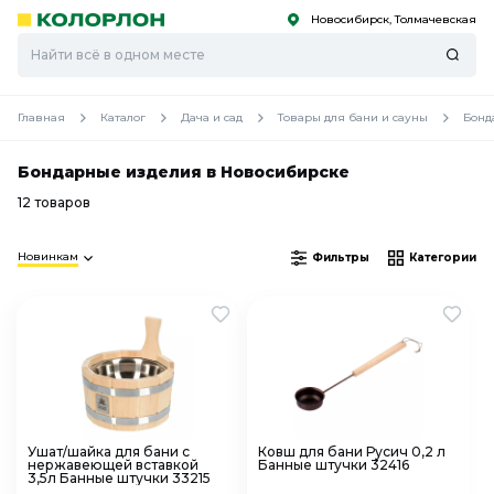
Новосибирск, Толмачевская
С
С
к
к
оро
оро
Главная
Каталог
Дача и сад
Товары для бани и сауны
Бонд
Бондарные изделия в Новосибирске
12 товаров
Новинкам
Фильтры
Категории
Ушат/шайка для бани с
Ковш для бани Русич 0,2 л
нержавеющей вставкой
Банные штучки 32416
3,5л Банные штучки 33215