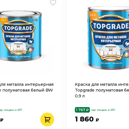
для металла интерьерная
Краска для металла инт
e полуматовая белый BW
Topgrade полуматовая 
0,9 л
1 767 ₽
р. лицам и ИП
юр. лицам и ИП
1 860
₽
₽