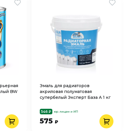
ерьерная
Эмаль для радиаторов
белый BW
акриловая полуматовая
супербелый Эксперт База A 1 кг
546 ₽
юр. лицам и ИП
575
₽