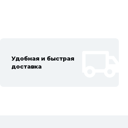
осковской области: Балашиха, Подольск, Химки, Мытищи,
тов, Жуковский, Пушкино, Орехово-Зуево, Ногинск, Сергиев
ад, Ступино, Котельники, Фрязино, Дзержинский,
Удобная и быстрая
доставка