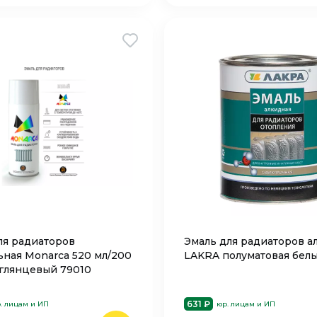
ля радиаторов
Эмаль для радиаторов а
ьная Monarca 520 мл/200
LAKRA полуматовая белы
 глянцевый 79010
631 ₽
. лицам и ИП
юр. лицам и ИП