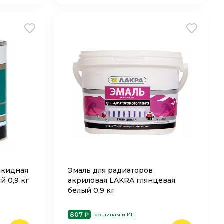
лкидная
Эмаль для радиаторов
й 0,9 кг
акриловая LAKRA глянцевая
белый 0,9 кг
807 ₽
юр. лицам и ИП