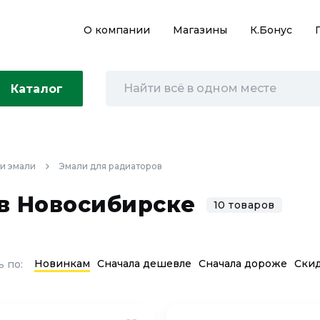
О компании
Магазины
К.Бонус
Каталог
 и эмали
Эмали для радиаторов
в Новосибирске
10 товаров
Новинкам
Сначала дешевле
Сначала дороже
Ски
 по: