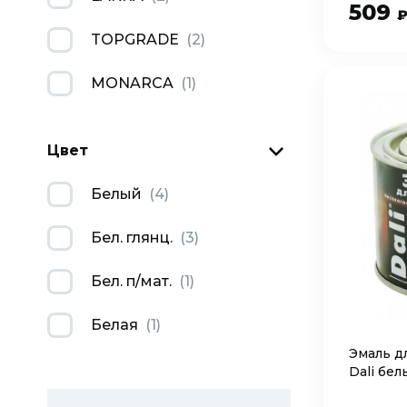
509
TOPGRADE
(
2
)
MONARCA
(
1
)
Цвет
Белый
(
4
)
Бел. глянц.
(
3
)
Бел. п/мат.
(
1
)
Белая
(
1
)
Эмаль д
Dali бел