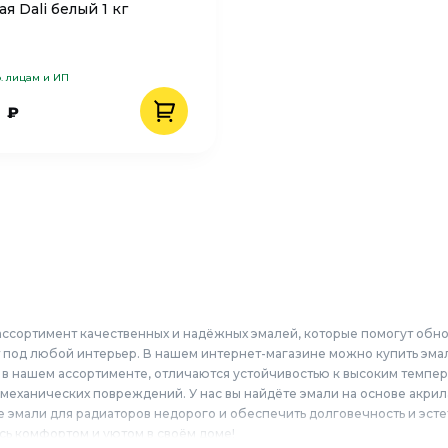
я Dali белый 1 кг
. лицам и ИП
0
₽
ссортимент качественных и надёжных эмалей, которые помогут обно
т под любой интерьер. В нашем интернет-магазине можно купить эмал
 в нашем ассортименте, отличаются устойчивостью к высоким темпер
механических повреждений. У нас вы найдёте эмали на основе акрил
 эмали для радиаторов недорого и обеспечить долговечность и эст
сь комфортом и уютом в своём доме!