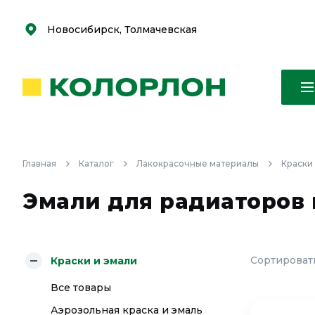
С
С
к
к
оро
оро
Новосибирск, Толмачевская
Главная
Каталог
Лакокрасочные материалы
Краски
Эмали для радиаторов 
Сортировать
Краски и эмали
Все товары
Аэрозольная краска и эмаль