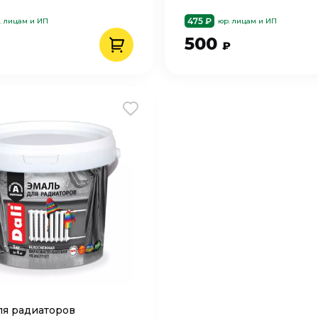
475 ₽
. лицам и ИП
юр. лицам и ИП
500
₽
ля радиаторов