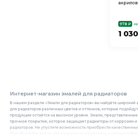
акрилова
978 ₽
юр
1 03
Интернет-магазин эмалей для радиаторов
В нашем разделе «Эмали для радиаторов» вы найдёте широкий а
для радиаторов различных цветов и оттенков, которые подойду
продукции остаётся на высоком уровне. Эмали, представленные
прочное покрытие, которое защищает радиаторы от коррозии и 
радиаторов. Не упустите возможность приобрести качественные
Приобретайте эмали для радиаторов в Колорлон и наслаждайте