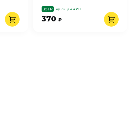
351 ₽
юр. лицам и ИП
370
₽