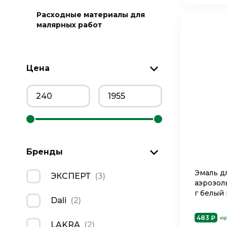
Расходные материалы для
малярных работ
Цена
Бренды
Эмаль д
ЭКСПЕРТ
(
3
)
аэрозол
г белый
Dali
(
2
)
483 ₽
юр
LAKRA
(
2
)