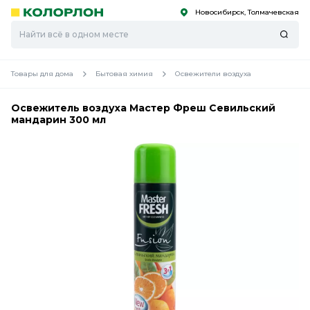
Новосибирск, Толмачевская
С
С
к
к
оро
оро
Товары для дома
Бытовая химия
Освежители воздуха
Освежитель воздуха Мастер Фреш Севильский
мандарин 300 мл