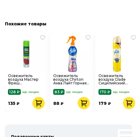
Похожие товары
Освежитель
Освежитель
Освежитель
воздуха Мастер
воздуха Chirton
воздуха Glade
Фреш
Аква Лайт Горная
Сицилийский
Императорская
свежесть 400 мл
лимонад и мята
роза 300 мл
300 мл
128 ₽
83 ₽
170 ₽
юр. лицам
юр. лицам
юр. лицам
135
88
179
₽
₽
₽
Подарочные карты