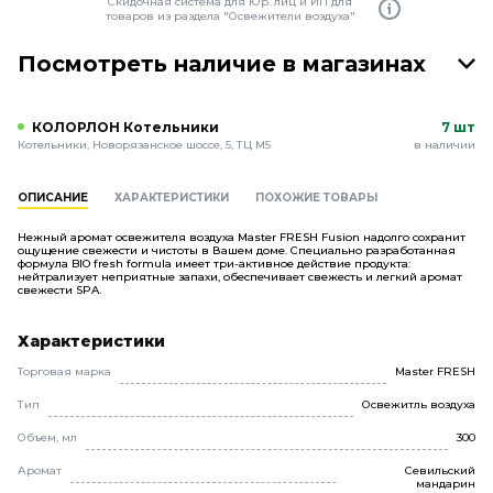
Скидочная система для Юр. лиц и ИП для
товаров из раздела "Освежители воздуха"
Посмотреть наличие в магазинах
КОЛОРЛОН Котельники
7 шт
Котельники, Новорязанское шоссе, 5, ТЦ М5
в наличии
ОПИСАНИЕ
ХАРАКТЕРИСТИКИ
ПОХОЖИЕ ТОВАРЫ
Нежный аромат освежителя воздуха Master FRESH Fusion надолго сохранит
ощущение свежести и чистоты в Вашем доме. Специально разработанная
формула BIO fresh formula имеет три-активное действие продукта:
нейтрализует неприятные запахи, обеспечивает свежесть и легкий аромат
свежести SPA.
Характеристики
Торговая марка
Master FRESH
Тип
Освежитль воздуха
Объем, мл
300
Аромат
Севильский
мандарин