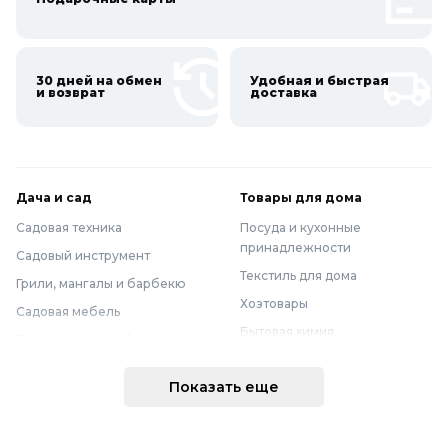
30 дней на обмен
Удобная и быстрая
и возврат
доставка
Дача и сад
Товары для дома
Садовая техника
Посуда и кухонные
принадлежности
Садовый инструмент
Текстиль для дома
Грили, мангалы и барбекю
Хозтовары
Садовая мебель
Бытовая химия
Полив и водоснабжение
Хранение вещей
Горшки, опоры и все для рассады
Показать еще
Мебель
Грунты для растений
Бытовая техника
Садовый декор
Предметы интерьера