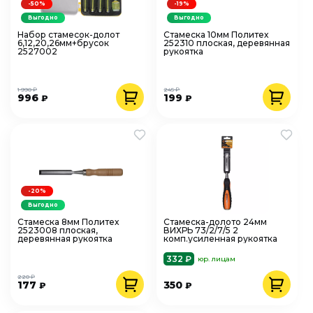
-50%
-19%
Выгодно
Выгодно
Набор стамесок-долот
Стамеска 10мм Политех
6,12,20,26мм+брусок
252310 плоская, деревянная
2527002
рукоятка
1 990 ₽
245 ₽
996
199
₽
₽
-20%
Выгодно
Стамеска 8мм Политех
Стамеска-долото 24мм
2523008 плоская,
ВИХРЬ 73/2/7/5 2
деревянная рукоятка
комп.усиленная рукоятка
332 ₽
юр. лицам
220 ₽
177
350
₽
₽