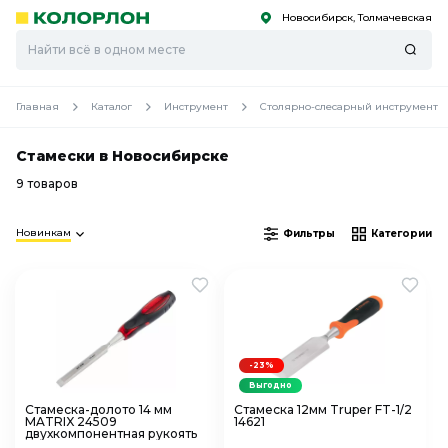
Новосибирск, Толмачевская
С
С
к
к
оро
оро
Главная
Каталог
Инструмент
Столярно-слесарный инструмент
Стамески в Новосибирске
9 товаров
Новинкам
Фильтры
Категории
-23%
Выгодно
Стамеска-долото 14 мм
Стамеска 12мм Truper FT-1/2
MATRIX 24509
14621
двухкомпонентная рукоять