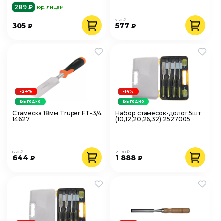
289 ₽
юр. лицам
750 ₽
305
577
₽
₽
-24%
-14%
Выгодно
Выгодно
Стамеска 18мм Truper FT-3/4
Набор стамесок-долот 5шт
14627
(10,12,20,26,32) 2527005
850 ₽
2 190 ₽
644
1 888
₽
₽