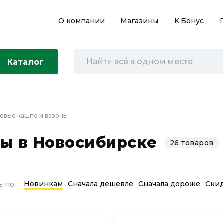
О компании
Магазины
К.Бонус
Каталог
овые кашпо и вазоны
ы в Новосибирске
26 товаров
Новинкам
Сначала дешевле
Сначала дороже
Ски
 по: