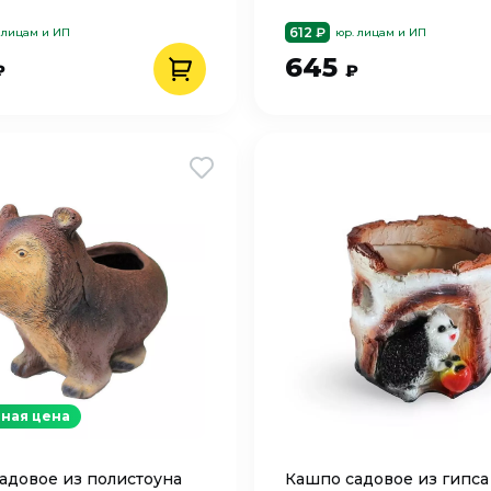
612 ₽
 лицам и ИП
юр. лицам и ИП
645
₽
₽
ная цена
адовое из полистоуна
Кашпо cадовое из гипса