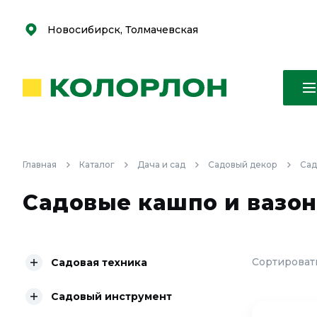
С
С
к
к
оро
оро
Новосибирск, Толмачевская
Главная
Каталог
Дача и сад
Садовый декор
Сад
Садовые кашпо и вазон
Сортировать
Садовая техника
Садовый инструмент