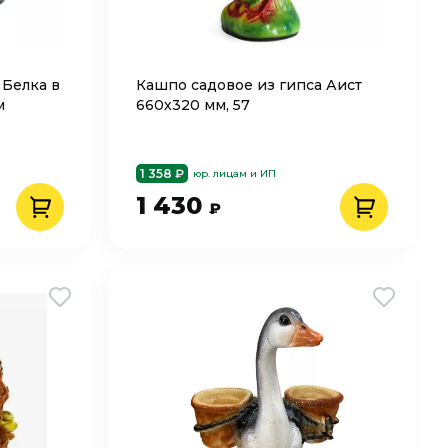
 Белка в
Кашпо cадовое из гипса Аист
м
660х320 мм, 57
1 358 ₽
юр. лицам и ИП
1 430
₽