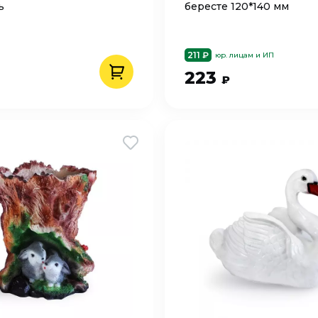
ь
бересте 120*140 мм
211 ₽
юр. лицам и ИП
223
₽