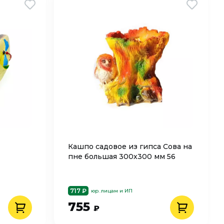
Кашпо садовое из гипса Сова на
пне большая 300х300 мм 56
717 ₽
юр. лицам и ИП
755
₽