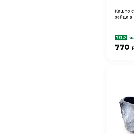
Кашпо c
зайца в
731 ₽
юр.
770