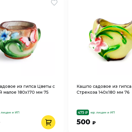
адовое из гипса Цветы с
Кашпо садовое из гипса
й малое 180х170 мм 75
Стрекоза 140х180 мм 76
475 ₽
. лицам и ИП
юр. лицам и ИП
500
₽
₽