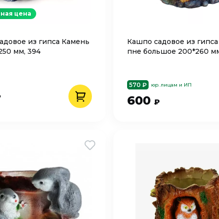
ная цена
адовое из гипса Камень
Кашпо cадовое из гипса
250 мм, 394
пне большое 200*260 м
570 ₽
юр. лицам и ИП
₽
600
₽