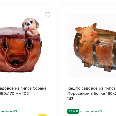
адовое из гипса Собака
Кашпо садовое из гипса
180х170 мм 102
Поросенок в бочке 180х
163
348 ₽
 лицам и ИП
юр. лицам и ИП