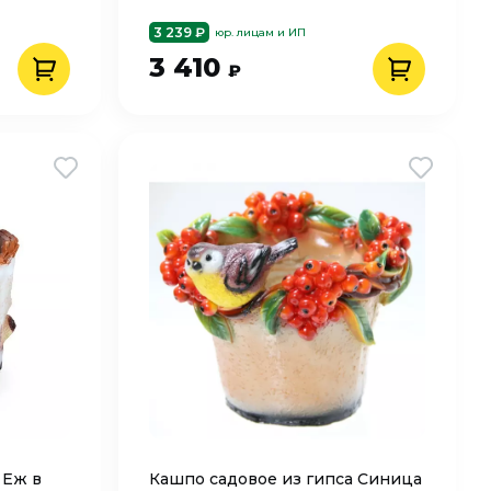
3 239 ₽
юр. лицам и ИП
3 410
₽
 Еж в
Кашпо cадовое из гипса Синица