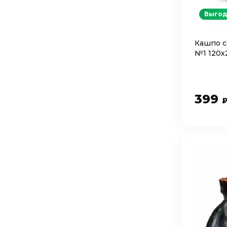
Выгод
Кашпо c
№1 120х
399