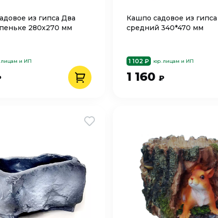
адовое из гипса Два
Кашпо cадовое из гипс
 пеньке 280х270 мм
средний 340*470 мм
1 102 ₽
 лицам и ИП
юр. лицам и ИП
1 160
₽
₽