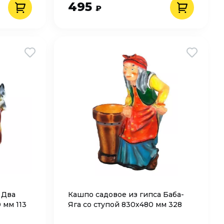
495
₽
 Два
Кашпо садовое из гипса Баба-
 мм 113
Яга со ступой 830х480 мм 328