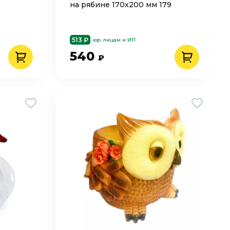
на рябине 170х200 мм 179
513 ₽
юр. лицам и ИП
540
₽