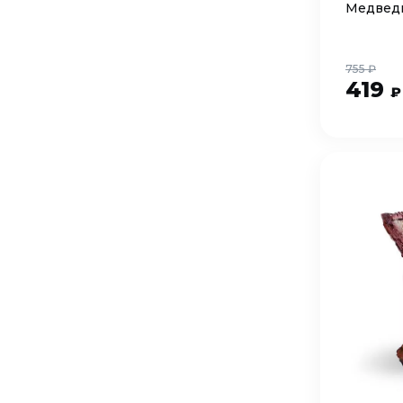
Медвед
755 ₽
419
₽