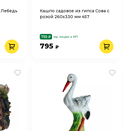
а Лебедь
Кашпо cадовое из гипса Сова с
розой 260х330 мм 457
755 ₽
юр. лицам и ИП
795
₽