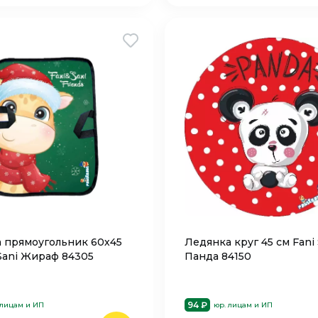
 прямоугольник 60х45
Ледянка круг 45 см Fani 
 Sani Жираф 84305
Панда 84150
94 ₽
 лицам и ИП
юр. лицам и ИП