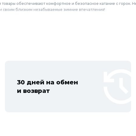
и товары обеспечивают комфортное и безопасное катание с горок. Н
 и своим близким незабываемые зимние впечатления!
н
в, ледянок по выгодным ценам для жителей Москвы и городов Моско
оломна, Щёлково, Серпухов, Долгопрудный, Раменское, Реутов, Жуко
Егорьевск, Наро-Фоминск, Дмитров, Лыткарино, Павловский Посад, Ст
цово.
30 дней на обмен
и возврат