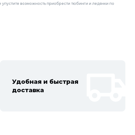
е упустите возможность приобрести тюбинги и ледянки по
вской области: Балашиха, Подольск, Химки, Мытищи, Королёв,
вский, Пушкино, Орехово-Зуево, Ногинск, Сергиев Посад,
упино, Котельники, Фрязино, Дзержинский, Солнечногорск,
Удобная и быстрая
доставка