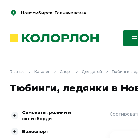
С
С
к
к
оро
оро
Новосибирск, Толмачевская
Главная
Каталог
Спорт
Для детей
Тюбинги, ле
Тюбинги, ледянки в Но
Самокаты, ролики и
Сортировать
скейтборды
Велоспорт