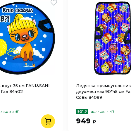
 круг 35 см FANI&SANI
Ледянка прямоугольник
 Гав 84402
двухместная 90*45 см Fan
Совы 84099
901 ₽
. лицам и ИП
юр. лицам и ИП
949
₽