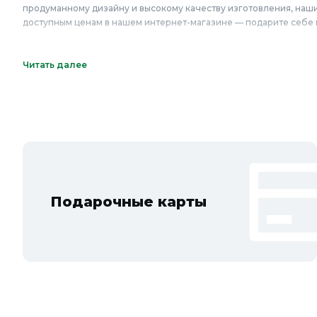
продуманному дизайну и высокому качеству изготовления, наш
доступным ценам в нашем интернет-магазине — подарите себе
Онлайн каталог тюбингов, ледянок в Колорло
Читать далее
Интернет-магазин Колорлон предлагает большой выбор тюбинго
Люберцы, Красногорск, Одинцово, Домодедово, Электросталь, К
Видное, Воскресенск, Чехов, Клин, Ивантеевка, Лобня, Дубна, 
Новосибирска и Новосибирской области: Бердск, Искитим, Коль
Подарочные карты