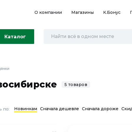
О компании
Магазины
К.Бонус
Каталог
дянки
восибирске
5 товаров
Новинкам
Сначала дешевле
Сначала дороже
Ски
 по: